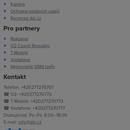
Kariéra
Ochrana osobních údajů
Recenze dsl.cz
Pro partnery
Reklama
O2 Czech Republic
T-Mobile
Vodafone
Nejlevnější GSM tarify
Kontakt
Telefon: +420277270707
☎ O2: +420277270772
☎ T-Mobile: +420277270773
☎ Vodafone: +420277270777
Dostupnost: Po–Pá: 8:00–18:00
E-mail:
info@dsl.cz