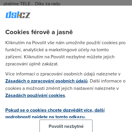
platíme TELE... Díky za radu
Anonym
(31.1.2005 21:02:03)
Cookies férově a jasně
bože muj, proč by to asi nebylo možný
Kliknutím na Povolit vše nám umožníte použití cookies pro
funkční, analytické a marketingové účely na tomto
Anonym
(1.2.2005 06:38:31)
zařízení. Kliknutím na Povolit nezbytné můžete jejich
zpracování úplně zakázat.
Ach můj bože,Ach můj bože,Ach můj bože , buděš muset
vytrhnout dráty ze zdi a natáhnout nové od pokytovatele
Více informací o zpracování osobních údajů naleznete v
ADSL jinak to nepůjde ....... ..... dělám si srandu stáčí dráty
Zásadách o zpracování osobních údajů
. Další informace o
Telecomu .
cookies a možnosti změnit jejich nastavení naleznete v
Zásadách používání cookies
.
divan
(1.2.2005 14:50:12)
Pokud se o cookies chcete dozvědět více, další
Chování TELE2 v případě problému (v našem případě ne
podrobnosti najdete na tomto odkazu.
problém s ADSL, ale s fakturací telefonátů) bylo
Povolit nezbytné
katastrofické, takže už jejich služby nepoužíváme.