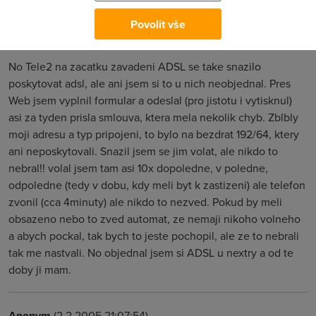
Povolit vše
Nargon
(1.2.2005 16:43:27)
No Tele2 na zacatku zavadeni ADSL se take snazilo
poskytovat adsl, ale ani jsem si to u nich neobjednal. Pres
Web jsem vyplnil formular a odeslal (pro jistotu i vytisknul)
asi za tyden prisla smlouva, ktera mela nekolik chyb. Zblbly
moji adresu a typ pripojeni, to bylo na bezdrat 192/64, ktery
ani neposkytovali. Snazil jsem se jim volat, ale nikdo to
nebral!! volal jsem tam asi 10x dopoledne, v poledne,
odpoledne (tedy v dobu, kdy meli byt k zastizeni) ale telefon
zvonil (cca 4minuty) ale nikdo to nezved. Pokud by meli
obsazeno nebo to zved automat, ze nemaji nikoho volneho
a abych pockal, tak bych to jeste pochopil, ale ze to nebrali
tak me nastvali. No objednal jsem si ADSL u nextry a od te
doby ji mam.
Anonym
(2.2.2005 21:07:54)