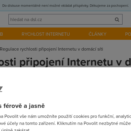
Do diskuse momentálně není možné vkládat příspěvky. Děkujeme za pochopení.
EB
RYCHLOST INTERNETU
ČLÁNKY
P
Regulace rychlosti připojení Internetu v domácí síti
sti připojení Internetu v d
 v ton že potřebuji kontrolovat a hlavně regulovat rychlost na
na profesionál tak nevím jestli se nedá něco nastavit třeba p
arově max. limit pro dané PC.Díky moc všem.
 férově a jasně
na Povolit vše nám umožníte použití cookies pro funkční, analyti
vé účely na tomto zařízení. Kliknutím na Povolit nezbytné můžet
 úplně zakázat.