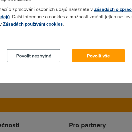
it rychlost pro každý ze 4 připojených PC - třeba Vigor 2500. A
mací o zpracování osobních údajů naleznete v
Zásadách o zprac
údajů
. Další informace o cookies a možnosti změnit jejich nastav
 v
Zásadách používání cookies
.
 cookies chcete dozvědět více, další podrobnosti najdete na t
Povolit nezbytné
Povolit vše
ečnosti
Pro partnery