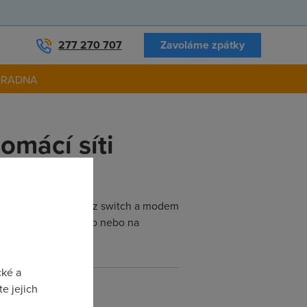
277 270 707
Zavoláme zpátky
ORADNA
omácí síti
 2 PC připojených přez switch a modem
římo ve WindowsXP Pro nebo na
cké a
e jejich