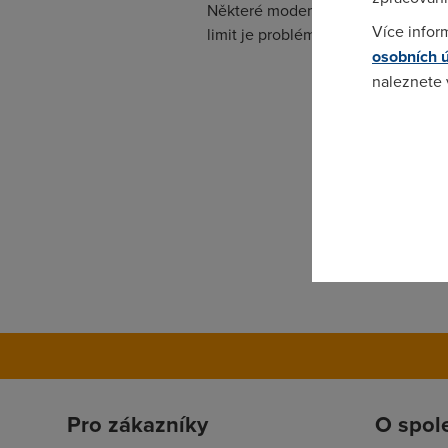
Některé modemy/routery umí nastav
Více infor
limit je problém.
osobních 
naleznete
Pokud se o
odkazu.
Pro zákazníky
O spol