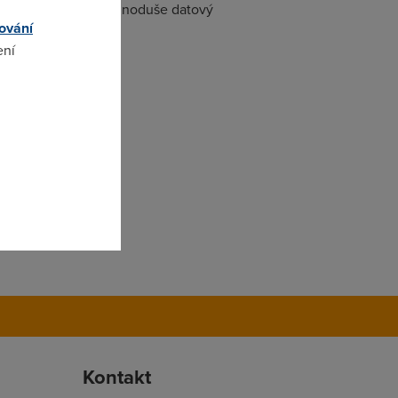
le přidělit nějak jednoduše datový
ování
ení
omto
Kontakt