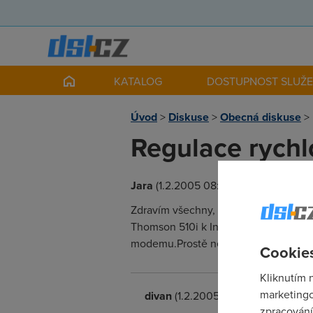
KATALOG
DOSTUPNOST SLUŽ
Úvod
>
Diskuse
>
Obecná diskuse
>
Regulace rychlo
Jara
(1.2.2005 08:26:32)
Zdravím všechny, můj problem spočívá
Thomson 510i k Internetu.Nejsem zrov
modemu.Prostě nějak přidělit i softw
Cookies
Kliknutím 
marketingo
divan
(1.2.2005 14:47:53)
zpracování