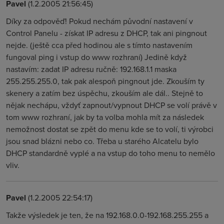
Pavel
(1.2.2005 21:56:45)
Díky za odpověď! Pokud nechám původní nastavení v
Control Panelu - získat IP adresu z DHCP, tak ani pingnout
nejde. (ještě cca před hodinou ale s tímto nastavením
fungoval ping i vstup do www rozhraní) Jedině když
nastavím: zadat IP adresu ručně: 192.168.1.1 maska
255.255.255.0, tak pak alespoň pingnout jde. Zkouším ty
skenery a zatím bez úspěchu, zkouším ale dál.. Stejně to
nějak nechápu, vždyť zapnout/vypnout DHCP se volí právě v
tom www rozhraní, jak by ta volba mohla mít za následek
nemožnost dostat se zpět do menu kde se to volí, ti výrobci
jsou snad blázni nebo co. Třeba u starého Alcatelu bylo
DHCP standardně vyplé a na vstup do toho menu to nemělo
vliv.
Pavel
(1.2.2005 22:54:17)
Takže výsledek je ten, že na 192.168.0.0-192.168.255.255 a