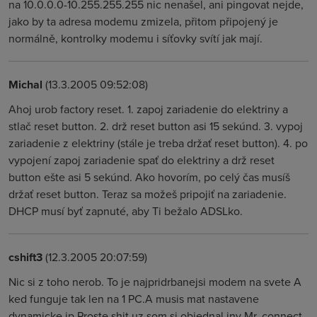
na 10.0.0.0-10.255.255.255 nic nenašel, ani pingovat nejde,
jako by ta adresa modemu zmizela, přitom připojený je
normálně, kontrolky modemu i síťovky svítí jak mají.
Michal
(13.3.2005 09:52:08)
Ahoj urob factory reset. 1. zapoj zariadenie do elektriny a
stlač reset button. 2. drž reset button asi 15 sekúnd. 3. vypoj
zariadenie z elektriny (stále je treba držať reset button). 4. po
vypojení zapoj zariadenie spať do elektriny a drž reset
button ešte asi 5 sekúnd. Ako hovorím, po celý čas musíš
držať reset button. Teraz sa možeš pripojiť na zariadenie.
DHCP musí byť zapnuté, aby Ti bežalo ADSLko.
cshift3
(12.3.2005 20:07:59)
Nic si z toho nerob. To je najpridrbanejsi modem na svete A
ked funguje tak len na 1 PC.A musis mat nastavene
dynamicke ip Proste shit uz som si objednal iny Mr. connect