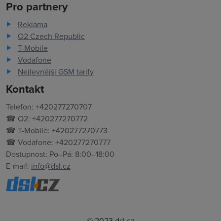
Pro partnery
Reklama
O2 Czech Republic
T-Mobile
Vodafone
Nejlevnější GSM tarify
Kontakt
Telefon: +420277270707
☎ O2: +420277270772
☎ T-Mobile: +420277270773
☎ Vodafone: +420277270777
Dostupnost: Po–Pá: 8:00–18:00
E-mail:
info@dsl.cz
© 2023 dsl.cz