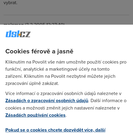
vybrat.
mainman
(3.2.2005 12:27:40)
taky nevim ... ale docela se mi teď líbí contactel ... 256/128 s
limitem 3 Gb za 650 na měsíc a 3000 za sadu ... celkem
rozumná normálka ... možná do toho pudu ... co na to ostatní
Cookies férově a jasně
???
Kliknutím na Povolit vše nám umožníte použití cookies pro
funkční, analytické a marketingové účely na tomto
foks
(3.2.2005 13:52:55)
zařízení. Kliknutím na Povolit nezbytné můžete jejich
zpracování úplně zakázat.
taky shanim nakej net...mozna mi vyjde signal wifi site
Více informací o zpracování osobních údajů naleznete v
souseda ale aby nebyl problem se signalem,tak taky uvazuju
Zásadách o zpracování osobních údajů
. Další informace o
o adsl.ten contactel nevypada spatne.
cookies a možnosti změnit jejich nastavení naleznete v
Zásadách používání cookies
.
Anonym
(3.2.2005 15:35:59)
Pokud se o cookies chcete dozvědět více, další
až na tom, že u contactelu zbankrotuju při platbě za data :-( ,