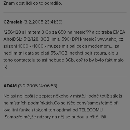
Znam dost lidi co to odradilo.
CZmelak
(3.2.2005 23:41:39)
"256/128 s limitem 3 Gb za 650 na měsíc"?? a co treba EMEA
AhojDSL: 512/128, 3GB limit, 590+DPH/mesic? www.ahoj.cz.
zrizeni 1000,-+1000,- muzes mit balicek s modemem... za
nedlimitni data se plati 55,-/1GB. nechci bejt stoura, ale u
toho contactelu to asi nebude 3Gb, co? to by bylo fakt malo
;-)
ADAM
(3.2.2005 14:06:53)
No asi nejlepší je zeptat někoho v místě.Hodně totiž záleží
na místních podmínkách.Co se týče ceny(samozřejmě při
kvalitní funkci) tak,ani ten optimal od TELECOMU
.Samozřejmě,že názory na něj se budou u rčitě lišit.