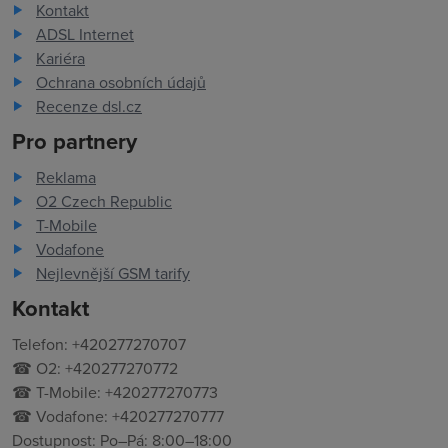
Kontakt
ADSL Internet
Kariéra
Ochrana osobních údajů
Recenze dsl.cz
Pro partnery
Reklama
O2 Czech Republic
T-Mobile
Vodafone
Nejlevnější GSM tarify
Kontakt
Telefon: +420277270707
☎ O2: +420277270772
☎ T-Mobile: +420277270773
☎ Vodafone: +420277270777
Dostupnost: Po–Pá: 8:00–18:00