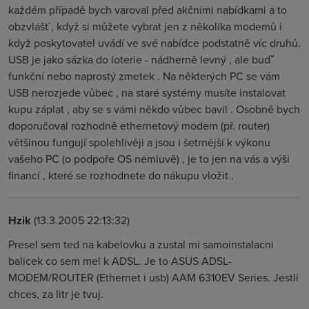
každém případě bych varoval před akčními nabídkami a to
obzvlášt´, když si můžete vybrat jen z několika modemů i
když poskytovatel uvádí ve své nabídce podstatně víc druhů.
USB je jako sázka do loterie - nádherně levný , ale budˇ
funkční nebo naprostý zmetek . Na některých PC se vám
USB nerozjede vůbec , na staré systémy musíte instalovat
kupu záplat , aby se s vámi někdo vůbec bavil . Osobně bych
doporučoval rozhodně ethernetový modem (př. router)
většinou fungují spolehlivěji a jsou i šetrnější k výkonu
vašeho PC (o podpoře OS nemluvě) , je to jen na vás a výši
financí , které se rozhodnete do nákupu vložit .
Hzik
(13.3.2005 22:13:32)
Presel sem ted na kabelovku a zustal mi samoinstalacni
balicek co sem mel k ADSL. Je to ASUS ADSL-
MODEM/ROUTER (Ethernet i usb) AAM 6310EV Series. Jestli
chces, za litr je tvuj.