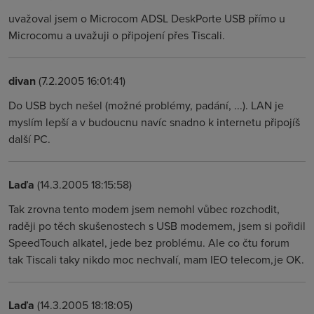
uvažoval jsem o Microcom ADSL DeskPorte USB přímo u
Microcomu a uvažuji o připojení přes Tiscali.
divan
(7.2.2005 16:01:41)
Do USB bych nešel (možné problémy, padání, ...). LAN je
myslím lepší a v budoucnu navíc snadno k internetu připojíš
další PC.
Laďa
(14.3.2005 18:15:58)
Tak zrovna tento modem jsem nemohl vůbec rozchodit,
raději po těch skušenostech s USB modemem, jsem si pořidil
SpeedTouch alkatel, jede bez problému. Ale co čtu forum
tak Tiscali taky nikdo moc nechvalí, mam IEO telecom,je OK.
Laďa
(14.3.2005 18:18:05)