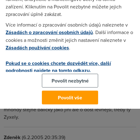
C). Ty na TN jaksi nechodí (kolize na dslamech).
zařízení. Kliknutím na Povolit nezbytné můžete jejich
zpracování úplně zakázat.
divan
(6.2.2005 14:56:07)
Více informací o zpracování osobních údajů naleznete v
Zásadách o zpracování osobních údajů
. Další informace o
Koupil jsem WELL PTI-840. Je tam přibaleno úplně všechno
cookies a možnosti změnit jejich nastavení naleznete v
co potřebuješ - kabely, splitter, stručný návod v češtině.
Zásadách používání cookies
.
Nastavení spočívá ve volbě Česká republika (VPI, VCI atd je
už předefinováno) a zadání jména a hesla od providera - u
mě ČT. Za asi 2000 vč. DPH je to super. Chová se to stejně
Pokud se o cookies chcete dozvědět více, další
podrobnosti najdete na tomto odkazu.
jako samoinstalačníé balíček, ale stojí to polovinu.
Povolit nezbytné
Maki
(14.3.2005 18:26:27)
Povolit vše
No.. podívej se na ceny např. EMEA (ahoj.cz), tam mají
mnohdy stejné balíčky jako jiní ale o dost levnější, třeby ty
Zyxely.
Zdeněk
(6.2.2005 20:35:39)