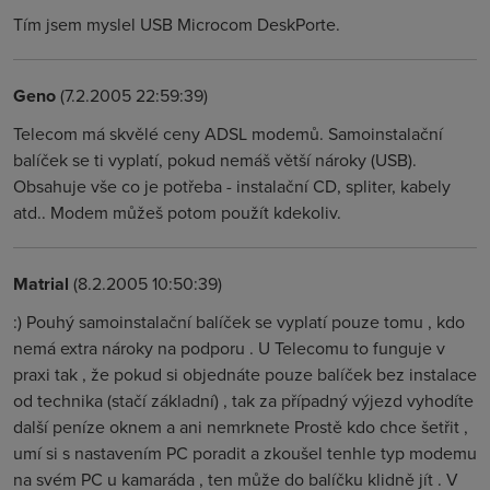
Tím jsem myslel USB Microcom DeskPorte.
Geno
(7.2.2005 22:59:39)
Telecom má skvělé ceny ADSL modemů. Samoinstalační
balíček se ti vyplatí, pokud nemáš větší nároky (USB).
Obsahuje vše co je potřeba - instalační CD, spliter, kabely
atd.. Modem můžeš potom použít kdekoliv.
Matrial
(8.2.2005 10:50:39)
:) Pouhý samoinstalační balíček se vyplatí pouze tomu , kdo
nemá extra nároky na podporu . U Telecomu to funguje v
praxi tak , že pokud si objednáte pouze balíček bez instalace
od technika (stačí základní) , tak za případný výjezd vyhodíte
další peníze oknem a ani nemrknete Prostě kdo chce šetřit ,
umí si s nastavením PC poradit a zkoušel tenhle typ modemu
na svém PC u kamaráda , ten může do balíčku klidně jít . V