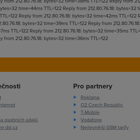
 from 212.80.76.18: bytes=32 time=38ms TTL=122 Reply from 21
 bytes=32 time=44ms TTL=122 Reply from 212.80.76.18: bytes=32
TTL=122 Reply from 212.80.76.18: bytes=32 time=42ms TTL=122 R
.80.76.18: bytes=32 time=39ms TTL=122 Reply from 212.80.76.1
37ms TTL=122 Reply from 212.80.76.18: bytes=32 time=35ms TTL=1
 from 212.80.76.18: bytes=32 time=36ms TTL=122
ečnosti
Pro partnery
t
Reklama
nternet
O2 Czech Republic
T-Mobile
a osobních údajů
Vodafone
e dsl.cz
Nejlevnější GSM tarify