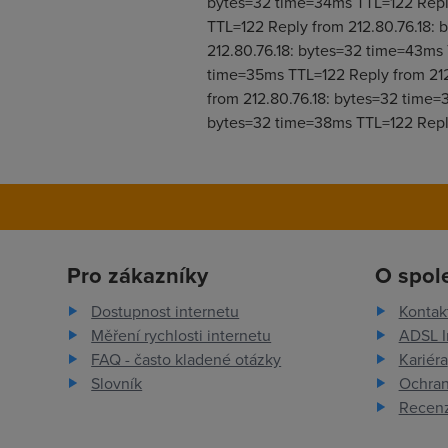
bytes=32 time=34ms TTL=122 Reply
TTL=122 Reply from 212.80.76.18:
212.80.76.18: bytes=32 time=43ms 
time=35ms TTL=122 Reply from 212
from 212.80.76.18: bytes=32 time=
bytes=32 time=38ms TTL=122 Reply
Pro zákazníky
O spol
Dostupnost internetu
Kontak
Měření rychlosti internetu
ADSL I
FAQ - často kladené otázky
Kariéra
Slovník
Ochran
Recenz