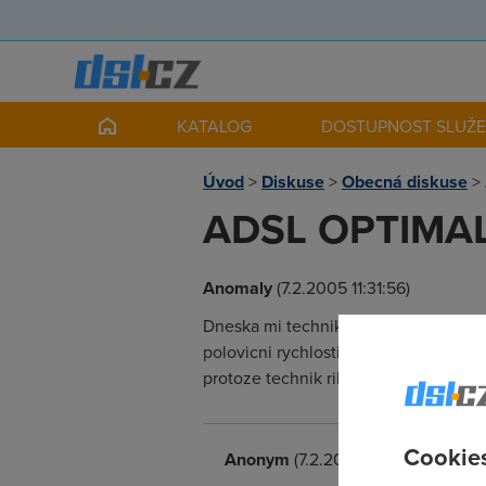
KATALOG
DOSTUPNOST SLUŽ
Úvod
>
Diskuse
>
Obecná diskuse
>
ADSL OPTIMAL 5
Anomaly
(7.2.2005 11:31:56)
Dneska mi technik zridil tel. linku + 
polovicni rychlosti = 512Kbit/s .. Div
protoze technik rikal, ze ustredna 
Cookies
Anonym
(7.2.2005 11:45:31)