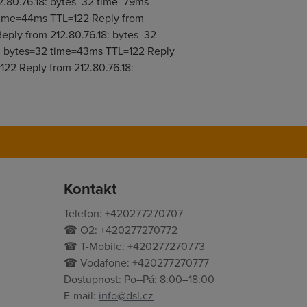
2.80.76.18: bytes=32 time=79ms
 time=44ms TTL=122 Reply from
eply from 212.80.76.18: bytes=32
8: bytes=32 time=43ms TTL=122 Reply
22 Reply from 212.80.76.18:
Kontakt
Telefon: +420277270707
☎ O2: +420277270772
☎ T-Mobile: +420277270773
☎ Vodafone: +420277270777
Dostupnost: Po–Pá: 8:00–18:00
E-mail:
info@dsl.cz