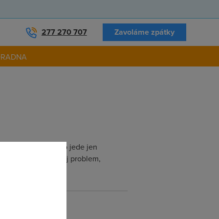
277 270 707
Zavoláme zpátky
ORADNA
ohode az na to, ze to jede jen
ny, coz asi nebude muj problem,
roblemem ?