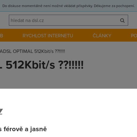
Do diskuse momentálně není možné vkládat příspěvky. Děkujeme za pochopení.
EB
RYCHLOST INTERNETU
ČLÁNKY
P
ADSL OPTIMAL 512Kbit/s ??!!!!!
12Kbit/s ??!!!!!
donesl samo. instal. balicek IEO 1024Kbit/s .. vse jde naprosto v p
al jsem se na stranky a pry to zavisi na vzdalenosti od tel. ustred
je vzdalena cca 0.5KM .. Nemate nekdo zkusenosti s podobnym p
 férově a jasně