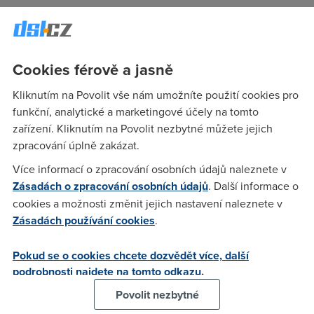
Anonym
(8.2.2005 08:09:11)
Cookies férově a jasně
a co to je?
Kliknutím na Povolit vše nám umožníte použití cookies pro
funkční, analytické a marketingové účely na tomto
čekatel
(8.2.2005 09:27:23)
zařízení. Kliknutím na Povolit nezbytné můžete jejich
K nextře zatím toto: Anžto perspektivně chci domů něco
zpracování úplně zakázat.
lepčího nežli dial-up, polehoučku se rozhlížím kterak se
Více informací o zpracování osobních údajů naleznete v
připojit. A Nextra - u které vypadá velmi slibně reálná
Zásadách o zpracování osobních údajů
. Další informace o
rychlost - před vánocema psala na svých ověřovacích
cookies a možnosti změnit jejich nastavení naleznete v
stránkách, že zatím služba není k dispozici a ať to zkusím po
Zásadách používání cookies
.
17.1.2005. 18.1.2005 mi tentýž formulář napsal, že bohužel
zatím mi můžou nabídnout jen to ADSL via telecom a ať to
Pokud se o cookies chcete dozvědět více, další
zkusím 15.2., kdy plánují zprovoznění služby na mém tlf.
podrobnosti najdete na tomto odkazu.
čísle. No a dnes (8.2.) na tomtéž místě píší něco o dubnu
(tohoto roku). S takovou u nás bude dříve ten šílený karneval
Povolit nezbytné
- zatím slibujou 9/05. Tolik o konkurenčním prostředí na