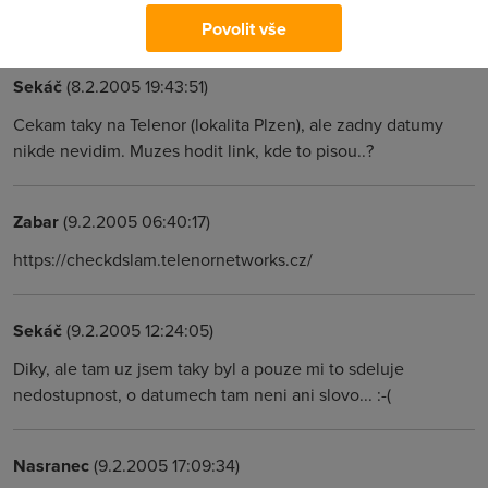
opravdu velkém ostravském sídlišti.
Povolit vše
Sekáč
(8.2.2005 19:43:51)
Cekam taky na Telenor (lokalita Plzen), ale zadny datumy
nikde nevidim. Muzes hodit link, kde to pisou..?
Zabar
(9.2.2005 06:40:17)
https://checkdslam.telenornetworks.cz/
Sekáč
(9.2.2005 12:24:05)
Diky, ale tam uz jsem taky byl a pouze mi to sdeluje
nedostupnost, o datumech tam neni ani slovo... :-(
Nasranec
(9.2.2005 17:09:34)