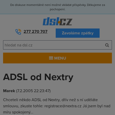
Do diskuse momentálně není možné vkládat příspěvky. Děkujeme za
pochopení.
277 270 707
Zavoláme zpátky
MENU
ADSL od Nextry
Marek
(7.2.2005 22:23:47)
Chceteli někdo ADSL od Nextry, dřív než s ní uděláte
smlouvu, zkuste tohle: registrace@nextra.cz Já jsem byl nad
míru spokojený...