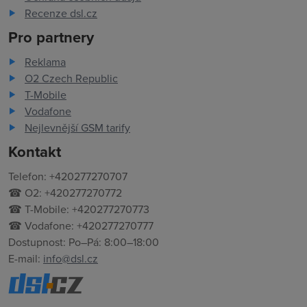
Recenze dsl.cz
Pro partnery
Reklama
O2 Czech Republic
T-Mobile
Vodafone
Nejlevnější GSM tarify
Kontakt
Telefon: +420277270707
☎ O2: +420277270772
☎ T-Mobile: +420277270773
☎ Vodafone: +420277270777
Dostupnost: Po–Pá: 8:00–18:00
E-mail:
info@dsl.cz