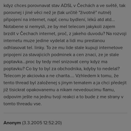
kdyz chces porovnavat stav ADSL v Čechách a ve světě, tak
porovnej i jiné věci než je (tak určitě "životně" nutné)
připojení na internet, např, cenu bydlení, léků atd atd...
Notabene si nemysli, ze by mel telecom jakykoli zajem
brzdit v Čechach internet, proč, z jakeho duvodu? Na rozvoji
internetu muze jedine vydelat a lidi mu prestanou
odhlasovat tel. linky. To ze mu lide stale kupuji internetove
pripojeni za stavajicich podminek a cen znaci, ze je stale
poptavka...proc by tedy mel snizovat ceny kdyz ma
poptavku? Co by to byl za obchodnika, kdyby to nedelal?
Telecom je akciovka a ne charita.... Vzhledem k tomu, že
tento thread byl založenej s jinym tematem a ja chci předejit
již tisickrat opakovanemu a nikam nevedoucimu flamu,
odpovim ješte na jednu tvoji reakci a to bude z me strany v
tomto threadu vse.
Anonym
(3.3.2005 12:52:20)