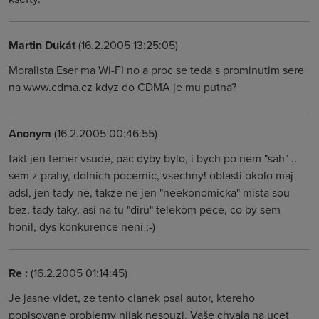
Martin Dukát
(16.2.2005 13:25:05)
Moralista Eser ma Wi-FI no a proc se teda s prominutim sere
na www.cdma.cz kdyz do CDMA je mu putna?
Anonym
(16.2.2005 00:46:55)
fakt jen temer vsude, pac dyby bylo, i bych po nem "sah" ..
sem z prahy, dolnich pocernic, vsechny! oblasti okolo maj
adsl, jen tady ne, takze ne jen "neekonomicka" mista sou
bez, tady taky, asi na tu "diru" telekom pece, co by sem
honil, dys konkurence neni ;-)
Re :
(16.2.2005 01:14:45)
Je jasne videt, ze tento clanek psal autor, ktereho
popisovane problemy nijak nesouzi. Vaše chvala na ucet