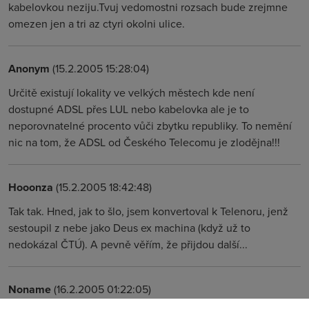
kabelovkou neziju.Tvuj vedomostni rozsach bude zrejmne
omezen jen a tri az ctyri okolni ulice.
Anonym
(15.2.2005 15:28:04)
Určitě existují lokality ve velkých městech kde není
dostupné ADSL přes LUL nebo kabelovka ale je to
neporovnatelné procento vůči zbytku republiky. To nemění
nic na tom, že ADSL od Českého Telecomu je zlodějna!!!
Hooonza
(15.2.2005 18:42:48)
Tak tak. Hned, jak to šlo, jsem konvertoval k Telenoru, jenž
sestoupil z nebe jako Deus ex machina (když už to
nedokázal ČTÚ). A pevně věřím, že přijdou další...
Noname
(16.2.2005 01:22:05)