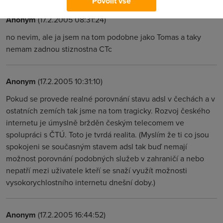
Povolit vše
Anonym
(17.2.2005 08:31:24)
no nevim, ale ja jsem na tom podobne jako Tomas a taky
nemam zadnou stiznostna CTc
Anonym
(17.2.2005 10:31:10)
Pokud se provede realné porovnání stavu adsl v čechách a v
ostatních zemích tak jsme na tom tragicky. Rozvoj českého
internetu je úmyslně bržděn českým telecomem ve
spolupráci s ČTÚ. Toto je tvrdá realita. (Myslím že ti co jsou
spokojeni se současným stavem adsl tak buď nemají
možnost porovnání podobných služeb v zahraničí a nebo
nepatří mezi uživatele kteří se snaží využít možnosti
vysokorychlostního internetu dnešní doby.)
Anonym
(17.2.2005 16:44:52)