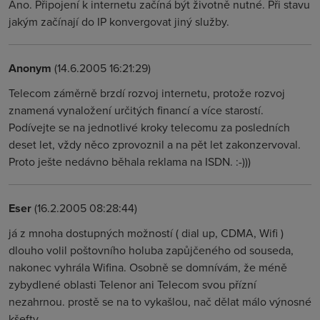
Ano. Připojení k internetu začíná být životně nutné. Při stavu
jakým začínají do IP konvergovat jiný služby.
Anonym
(14.6.2005 16:21:29)
Telecom záměrně brzdí rozvoj internetu, protože rozvoj
znamená vynaložení určitých financí a více starostí.
Podívejte se na jednotlivé kroky telecomu za posledních
deset let, vždy něco zprovoznil a na pět let zakonzervoval.
Proto ješte nedávno běhala reklama na ISDN. :-)))
Eser
(16.2.2005 08:28:44)
já z mnoha dostupných možností ( dial up, CDMA, Wifi )
dlouho volil poštovního holuba zapůjčeného od souseda,
nakonec vyhrála Wifina. Osobně se domnívám, že méně
zybydlené oblasti Telenor ani Telecom svou přízní
nezahrnou. prostě se na to vykašlou, nač dělat málo výnosné
kšefty.