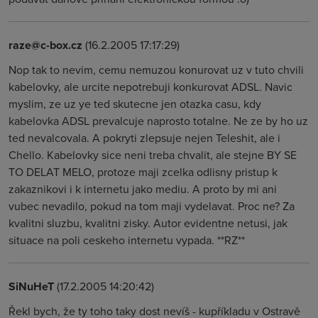
raze@c-box.cz
(16.2.2005 17:17:29)
Nop tak to nevim, cemu nemuzou konurovat uz v tuto chvili
kabelovky, ale urcite nepotrebuji konkurovat ADSL. Navic
myslim, ze uz ye ted skutecne jen otazka casu, kdy
kabelovka ADSL prevalcuje naprosto totalne. Ne ze by ho uz
ted nevalcovala. A pokryti zlepsuje nejen Teleshit, ale i
Chello. Kabelovky sice neni treba chvalit, ale stejne BY SE
TO DELAT MELO, protoze maji zcelka odlisny pristup k
zakaznikovi i k internetu jako mediu. A proto by mi ani
vubec nevadilo, pokud na tom maji vydelavat. Proc ne? Za
kvalitni sluzbu, kvalitni zisky. Autor evidentne netusi, jak
situace na poli ceskeho internetu vypada. **RZ**
SiNuHeT
(17.2.2005 14:20:42)
Řekl bych, že ty toho taky dost nevíš - kupříkladu v Ostravě