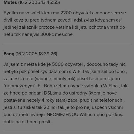
Mates
(16.2.2005 13:45:55)
Bydlim na vesnici ktera ma 2200 obyvatel a moooc sem se
divil kdyz tu pred tydnem zavedli adsl,zvlas kdyz sem asi
jedinej zakaznik,protoze vetsina lidi jetu ochotna vrazit do
netu tak nanejvis 300kc mesicne
Fang
(16.2.2005 18:39:26)
Ja jsem z mesta kde je 5000 obyvatel , doooouho tady nic
nebylo pak prisel sys-data-com s WiFi tak jsem sel do toho ,
za mesic na to (vanoce minuly rok) prisel telecom s jeho
"neomezenym" IE . Bohuzel mu ovoce vyfoukla WiFina , tak
ze hned po pridani DSLamu do ustredny (ktera je nove
postavena necely 4 roky stara) zacal prudit na telefonech ,
jesti si tu ziskal tak 20 lidi tak je to pro nej uspech vsichni
bud uz meli levnejsi NEOMEZENOU Wifinu nebo po zkus.
dobe na ni hned presli.