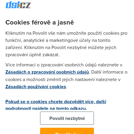
Hmm, krasny, ale az budes bydlet v lokalite, kde se ke
svemu soukromemu bohu TELENOR nedostanes, tak budes
v zadnici jako kazdy druhy ONE v teto bohem zapomenute
Cookies férově a jasně
repubice.
Kliknutím na Povolit vše nám umožníte použití cookies pro
funkční, analytické a marketingové účely na tomto
Tomáš
(16.2.2005 21:45:35)
zařízení. Kliknutím na Povolit nezbytné můžete jejich
No já bydlím v městě ktere ma přez 5000 obyvatelů...Máme
zpracování úplně zakázat.
tady prakticky všechny typy připojení: DIAL-
Více informací o zpracování osobních údajů naleznete v
UP,ISDN,ADSL,Wi-FI,Kabelovka,CDMA,GPRS,atd .No jenže ja
Zásadách o zpracování osobních údajů
. Další informace o
nebydlím v centru mněsta ani na sídlišti.Ale mám dosah asi
cookies a možnosti změnit jejich nastavení naleznete v
na 6 wifi provideru,gprs,cdma a adsl..A vybral sem si pravě to
Zásadách používání cookies
.
ADSL od Telecomu,Vůbec nejsem zklamany,Stahuju
věčně,hraju hry,super pingy 9-14.Parada...Vřele doporučuji
Pokud se o cookies chcete dozvědět více, další
podrobnosti najdete na tomto odkazu.
Anonym
(17.2.2005 08:19:37)
Povolit nezbytné
Dobrej reklamni pokus, pozdravuj v CTc.