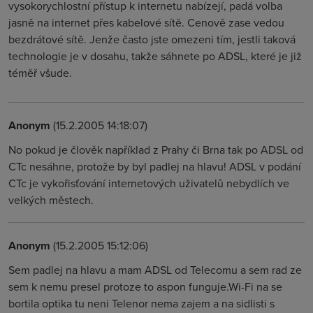
vysokorychlostní přístup k internetu nabízejí, padá volba
jasně na internet přes kabelové sítě. Cenově zase vedou
bezdrátové sítě. Jenže často jste omezeni tím, jestli taková
technologie je v dosahu, takže sáhnete po ADSL, které je již
téměř všude.
Anonym
(15.2.2005 14:18:07)
No pokud je člověk například z Prahy či Brna tak po ADSL od
CTc nesáhne, protože by byl padlej na hlavu! ADSL v podání
CTc je vykořisťování internetových uživatelů nebydlích ve
velkých městech.
Anonym
(15.2.2005 15:12:06)
Sem padlej na hlavu a mam ADSL od Telecomu a sem rad ze
sem k nemu presel protoze to aspon funguje.Wi-Fi na se
bortila optika tu neni Telenor nema zajem a na sidlisti s