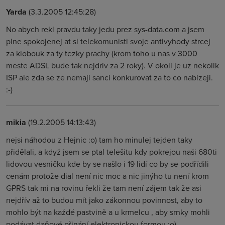
Yarda
(3.3.2005 12:45:28)
No abych rekl pravdu taky jedu prez sys-data.com a jsem
plne spokojenej at si telekomunisti svoje antivyhody strcej
za klobouk za ty tezky prachy (krom toho u nas v 3000
meste ADSL bude tak nejdriv za 2 roky). V okoli je uz nekolik
ISP ale zda se ze nemaji sanci konkurovat za to co nabizeji.
:-)
mikia
(19.2.2005 14:13:43)
nejsi náhodou z Hejnic :o) tam ho minulej tejden taky
přidělali, a když jsem se ptal telešitu kdy pokrejou naši 680ti
lidovou vesničku kde by se našlo i 19 lidí co by se podřídili
cenám protože dial není nic moc a nic jinýho tu není krom
GPRS tak mi na rovinu řekli že tam není zájem tak že asi
nejdřív až to budou mít jako zákonnou povinnost, aby to
mohlo být na každé pastvině a u krmelcu , aby srnky mohli
podávat daňové přinání elektronickou formou :o)