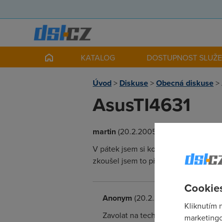
KATALOG
DOSTUPNOST SLUŽ
Úvod
>
Diskuse
>
Obecná diskuse
>
AsusTI4631
martin
(20.2.2005 17:08:26)
V pátek jsem si koupil Modem/router
zkoušel jsem to přes USB i přes ente
Cookies
Anonym
(20.2.2005 17:32:51)
Kliknutím 
Zavolat na technickou podporu své
marketingo