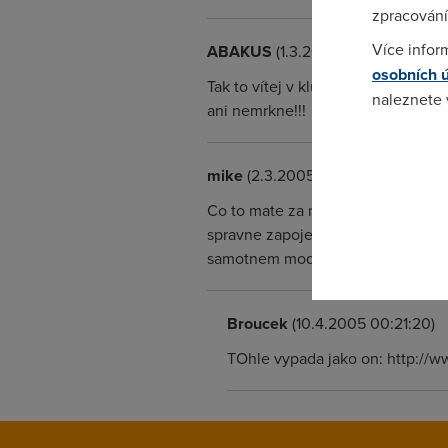
zpracování
Více infor
ABAKUS
(1.3.2005 23:37:34)
osobních 
Tak to vítej v klubu jestli neco zji
naleznete
ani nemrkne!!!
Pokud se o
odkazu.
mike
(2.3.2005 13:45:15)
Co to mate za modem ?? Asus nic 
spravne zapojeny splitter ? Neni 
samotnem modemu, vetsinou je to v
Broucek
(10.4.2005 00:21:20)
TOhle vypada jako on: http:/