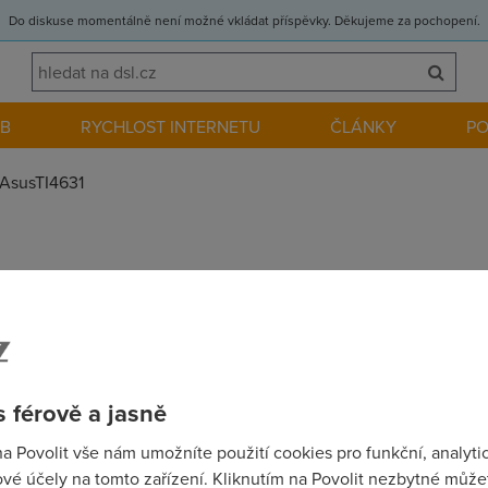
Do diskuse momentálně není možné vkládat příspěvky. Děkujeme za pochopení.
EB
RYCHLOST INTERNETU
ČLÁNKY
P
AsusTI4631
 AsusTI4631.Je neděle a jěště nejsem připojenej.modem mám na
rnet a nic mená někdo nějakou radu.díky
 férově a jasně
na Povolit vše nám umožníte použití cookies pro funkční, analyti
ho ISP.
vé účely na tomto zařízení. Kliknutím na Povolit nezbytné můžet