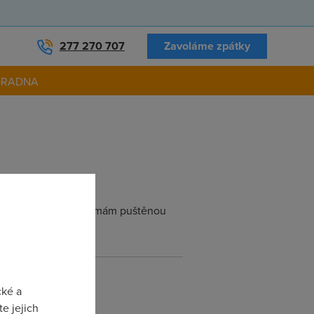
277 270 707
Zavoláme zpátky
ORADNA
stavenej linku adsl mám puštěnou
cké a
e jejich