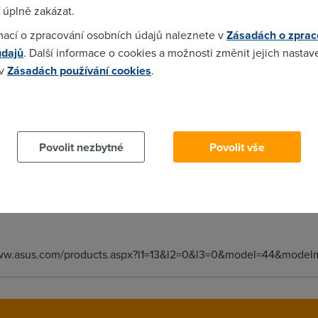
 úplně zakázat.
mací o zpracování osobních údajů naleznete v
Zásadách o zprac
údajů
. Další informace o cookies a možnosti změnit jejich nastav
stíš dej vedet!... Proste můj problém je v tom ze Se nic nedeje pow
 v
Zásadách používání cookies
.
 cookies chcete dozvědět více, další podrobnosti najdete na t
Povolit nezbytné
Povolit vše
takoveho nedela, alespon google nic nenajde a www.asus.com.tw 
problem v ISDN x ADSL ? Mate spravne nakonfigurovanu LAN ? (DNS
idet pres spravcovske rozhrani ...
/www.asus.com/products.aspx?l1=13&l2=0&l3=0&model=44&model