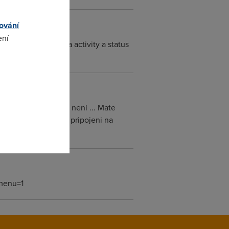
ování
ení
er a USP/LINE sviti a activity a status
omto
taky nic takovyho neni ... Mate
) jak vypada stats pripojeni na
menu=1