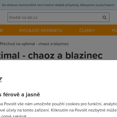
Do diskuse momentálně není možné vkládat příspěvky. Děkujeme za pochopení.
EB
RYCHLOST INTERNETU
ČLÁNKY
P
Přechod na optimal - chaoz a blazinec
imal - chaoz a blazinec
art 256 na Optimal. Nejdřív mi říkali že to nejde že mám špatný dr
álenost 670metrů) a pak mi najednou přišlo do mailu potvrzení o
ptimal s rychlostí 700kb/s ale nikde žádná zpráva o tom že byla 
 férově a jasně
ostí 848 kb/s takže nakonec jsem spokojenej. Další chaoz je FUP k
 fup se objevil až dnes ráno ale pouze na ryhclost 512 a už jsem 
na Povolit vše nám umožníte použití cookies pro funkční, analyti
žbu IEstart 256.
vé účely na tomto zařízení. Kliknutím na Povolit nezbytné můžet
 úplně zakázat.