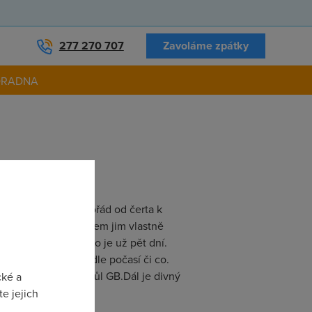
277 270 707
Zavoláme zpátky
ORADNA
áty a posílali mě pořád od čerta k
bjednávky i když jsem jim vlastně
služba zapojena a to je už pět dní.
terý se asi řídí podle počasí či co.
zase stáhl dalšího půl GB.Dál je divný
cké a
e jejich