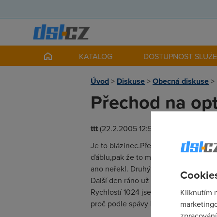
KATALOG
DOSTUPNOST SLUŽ
Úvod
>
Diskuse
>
Obecná diskuse
>
Přechod na opt
ttt
(22.2.2005 12:50:00)
Je to blázinec.Přecházel jsem ze IEst
ďáblu,pak že to možná půjde 512 (vzd
ano neřekl. Druhý den ráno už běžel o
Cookies
Další den ráno už služba běhala rychl
Rychlostí 1024 jsem stáhl skoro 3GB a
Kliknutím 
proč podle spávy konta mám stále slu
marketingo
zpracování