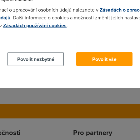
mací o zpracování osobních údajů naleznete v
Zásadách o zprac
údajů
. Další informace o cookies a možnosti změnit jejich nastav
 v
Zásadách používání cookies
.
l. Nejprve jsem to zkousel pres web -> vyplnil jsem ze prechazim,
asleduji tabulka byla prazdna :) a nic se nedelo, takze druhej po
proste musi fungovat a ze mam vlci mlhu. No nic, babka se nechala
 cookies chcete dozvědět více, další podrobnosti najdete na t
ek asi hodinu po telefonatu a do dneska se nic nezmenilo :)). Od 
ez mi zapli FUP. Po zapnuti se placam okolo 30-35 kbps. Tak tam 
Povolit nezbytné
Povolit vše
ečnosti
Pro partnery