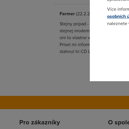
Více infor
Farmer
(22.2.2005 18:05:27)
osobních 
naleznete
Stejny pripad - ze Startu na Optima
stejnej modem a potvrdil. Nicmene n
oni to vlastne vedi lip, ze mi to 
Pokud se o
Prisel mi informacni email ve ctvrt
odkazu.
stahnul tri CD Linuxu na 256kbps n
Pro zákazníky
O spol