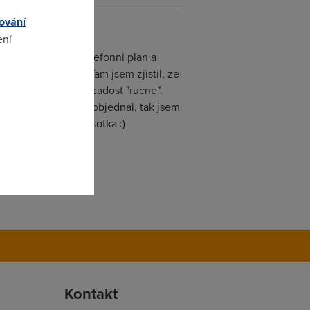
ování
ení
 ze chci stejnej telefonni plan a
kus pres telefon. Tam jsem zjistil, ze
 premluvit a podala zadost "rucne".
omto
te doby, co jsem to objednal, tak jsem
asi maji nejakyho sotka :)
Kontakt