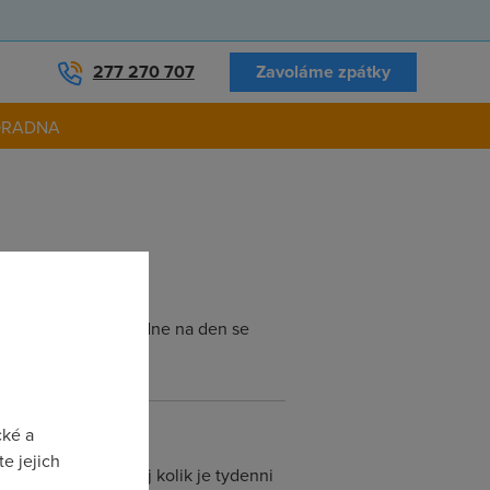
277 270 707
Zavoláme zpátky
ORADNA
e co to je, když ze dne na den se
cké a
e jejich
litas ve fupu hadej kolik je tydenni