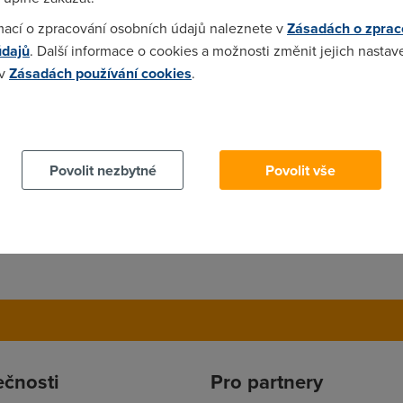
mací o zpracování osobních údajů naleznete v
Zásadách o zprac
údajů
. Další informace o cookies a možnosti změnit jejich nastav
 v
Zásadách používání cookies
.
 cookies chcete dozvědět více, další podrobnosti najdete na t
Povolit nezbytné
Povolit vše
ečnosti
Pro partnery