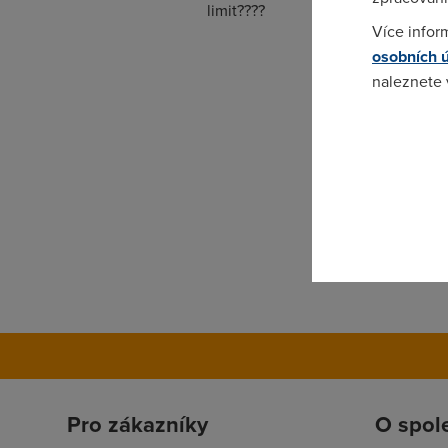
limit????
Více infor
osobních 
naleznete
Pokud se o
odkazu.
Pro zákazníky
O spol