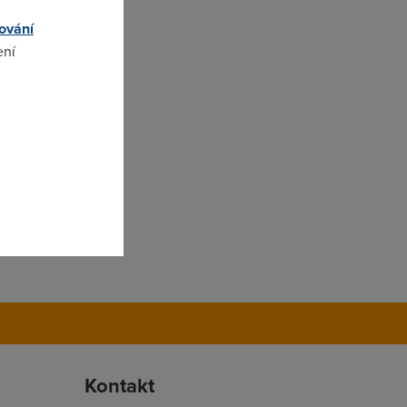
ování
ení
omto
Kontakt