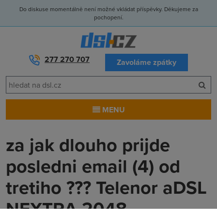
Do diskuse momentálně není možné vkládat příspěvky. Děkujeme za
pochopení.
277 270 707
Zavoláme zpátky
MENU
za jak dlouho prijde
posledni email (4) od
tretiho ??? Telenor aDSL
NEXTRA 2048