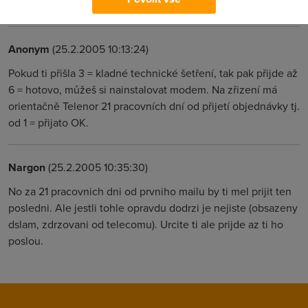
ne ! maj prijit 4 maily...
Anonym
(25.2.2005 10:13:24)
Pokud ti přišla 3 = kladné technické šetření, tak pak přijde až
6 = hotovo, můžeš si nainstalovat modem. Na zřizení má
orientačně Telenor 21 pracovních dní od přijetí objednávky tj.
od 1 = přijato OK.
Nargon
(25.2.2005 10:35:30)
No za 21 pracovnich dni od prvniho mailu by ti mel prijit ten
posledni. Ale jestli tohle opravdu dodrzi je nejiste (obsazeny
dslam, zdrzovani od telecomu). Urcite ti ale prijde az ti ho
poslou.