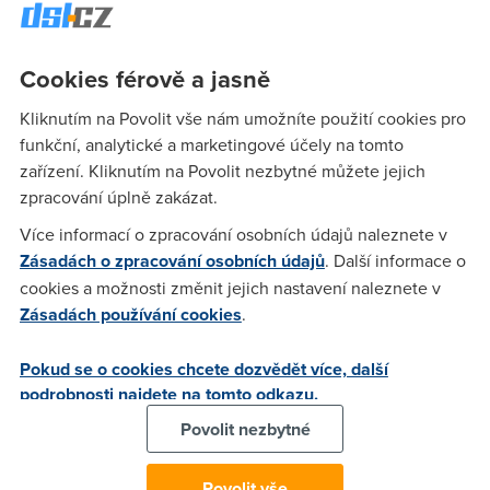
FLiP.
(23.2.2005 23:30:40)
Cookies férově a jasně
Za jak dlouho prijde posledni finalni ctvrty email po tretim od
nextry ? v poslednmim byla gratulace, ale ma prijit jeste
Kliknutím na Povolit vše nám umožníte použití cookies pro
jeden po kterym to pak pude... DEKUJU ZA OBJEKTIVNI
funkční, analytické a marketingové účely na tomto
ODPOVED
zařízení. Kliknutím na Povolit nezbytné můžete jejich
zpracování úplně zakázat.
Více informací o zpracování osobních údajů naleznete v
Anonym
(24.2.2005 15:39:13)
Zásadách o zpracování osobních údajů
. Další informace o
??????????????????????????,
cookies a možnosti změnit jejich nastavení naleznete v
Zásadách používání cookies
.
Anonym
(24.2.2005 19:32:50)
Pokud se o cookies chcete dozvědět více, další
ma dojit 6 zprava prej
podrobnosti najdete na tomto odkazu.
Povolit nezbytné
Anonym
(24.2.2005 22:22:17)
Povolit vše