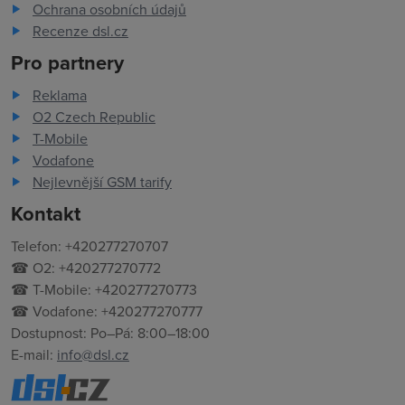
Ochrana osobních údajů
Recenze dsl.cz
Pro partnery
Reklama
O2 Czech Republic
T-Mobile
Vodafone
Nejlevnější GSM tarify
Kontakt
Telefon: +420277270707
☎ O2: +420277270772
☎ T-Mobile: +420277270773
☎ Vodafone: +420277270777
Dostupnost: Po–Pá: 8:00–18:00
E-mail:
info@dsl.cz