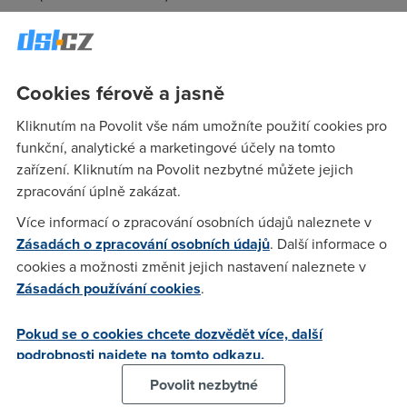
Malá otázka na INTERNET EXPRES OPTIMAL - Mohu mít
tento Internet s jakýmkoliv hlasovym programem??? Díky za
odpověd.
Cookies férově a jasně
Kliknutím na Povolit vše nám umožníte použití cookies pro
Farmer
(24.2.2005 19:32:27)
funkční, analytické a marketingové účely na tomto
Ja mysim, ze tam bylo jakesi omezeni pokud mas ten jejich
zařízení. Kliknutím na Povolit nezbytné můžete jejich
HOME-mini. Ale nejsem si jistej (mozna ani nebylo v
zpracování úplně zakázat.
souvislosti s ADSL :) Podivej se na jejich web. Jinak hlasovej
Více informací o zpracování osobních údajů naleznete v
program si muzes objednat jakej chces (pochopitelne od
Zásadách o zpracování osobních údajů
. Další informace o
Telecomu:)
cookies a možnosti změnit jejich nastavení naleznete v
Zásadách používání cookies
.
Tom
(24.2.2005 20:24:11)
Pokud se o cookies chcete dozvědět více, další
Home-mini nevadi. Mam ho a se zrizenim IEO nebyl zadny
podrobnosti najdete na tomto odkazu.
problem.
Povolit nezbytné