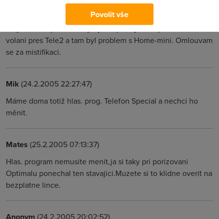
Farmer
(24.2.2005 21:21:47)
Povolit vše
Uz jsem si vzpomnel.Kdysi jsem premyslel o prechod k
volani pres Tele2 a tam byl problem s Home-mini. Omlouvam
se za mistifikaci.
Mik
(24.2.2005 22:27:47)
Máme doma totiž hlas. prog. Telefon Special a nechci ho
měnit.
Mates
(25.2.2005 07:13:37)
Hlas. program nemusite menit,ja si taky pri porizovani
Optimalu ponechal ten stavajici.Muzete si to klidne overit na
bezplatne lince.
Anonym
(24.2.2005 20:02:52)