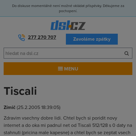
Do diskuse momentálně není možné vkládat příspěvky. Děkujeme za
pochopení.
277 270 707
Zavoláme zpátky
MENU
Tiscali
Zímič
(25.2.2005 18:39:05)
Zdravim vsechny dobre lidi. Chtel bych si poridit novy
internet a do oka mi padnul net od Tiscali 512/128 s 0 daty na
stahnuti (pricina male kapesne) a chtel bych se zeptat vsech