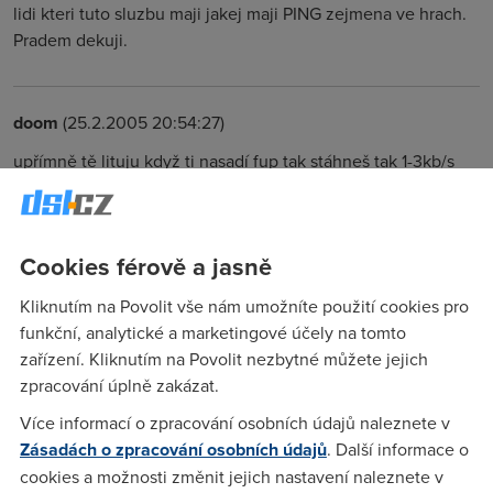
lidi kteri tuto sluzbu maji jakej maji PING zejmena ve hrach.
Pradem dekuji.
doom
(25.2.2005 20:54:27)
upřímně tě lituju když ti nasadí fup tak stáhneš tak 1-3kb/s
ping od 350 do 1500
Anonym
(26.2.2005 11:26:31)
Cookies férově a jasně
FUP ti v pohodě nasadí i když nepřekročíš smluvně určenou
Kliknutím na Povolit vše nám umožníte použití cookies pro
hranici
funkční, analytické a marketingové účely na tomto
zařízení. Kliknutím na Povolit nezbytné můžete jejich
zpracování úplně zakázat.
Tukancheez
(26.2.2005 23:32:25)
Více informací o zpracování osobních údajů naleznete v
s tim muzu souhlasit ..jakmile se blizis k 10GB ( u me sluzby
Zásadách o zpracování osobních údajů
. Další informace o
premium) tak te odpalkujou zhruba uz kolem 7GB ... zazil
cookies a možnosti změnit jejich nastavení naleznete v
sem casy kdy to nejelo ani jak modem ale uz tomu tak neni