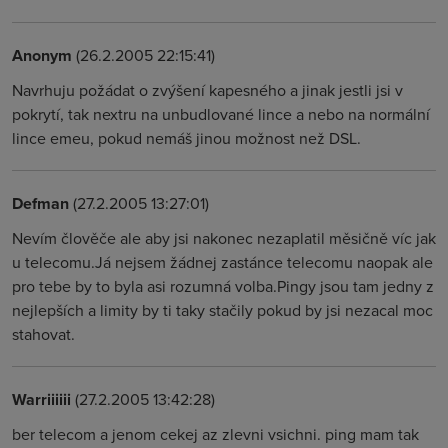
Anonym
(26.2.2005 22:15:41)
Navrhuju požádat o zvýšení kapesného a jinak jestli jsi v
pokrytí, tak nextru na unbudlované lince a nebo na normální
lince emeu, pokud nemáš jinou možnost než DSL.
Defman
(27.2.2005 13:27:01)
Nevím člověče ale aby jsi nakonec nezaplatil měsičně víc jak
u telecomu.Já nejsem žádnej zastánce telecomu naopak ale
pro tebe by to byla asi rozumná volba.Pingy jsou tam jedny z
nejlepších a limity by ti taky stačily pokud by jsi nezacal moc
stahovat.
Warriiiiii
(27.2.2005 13:42:28)
ber telecom a jenom cekej az zlevni vsichni. ping mam tak