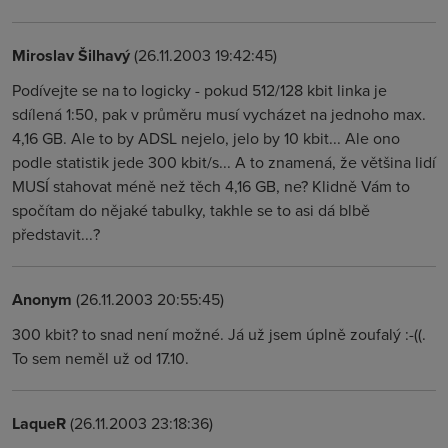
Miroslav Šilhavý
(26.11.2003 19:42:45)
Podívejte se na to logicky - pokud 512/128 kbit linka je
sdílená 1:50, pak v průměru musí vycházet na jednoho max.
4,16 GB. Ale to by ADSL nejelo, jelo by 10 kbit... Ale ono
podle statistik jede 300 kbit/s... A to znamená, že většina lidí
MUSÍ stahovat méně než těch 4,16 GB, ne? Klidně Vám to
spočítam do nějaké tabulky, takhle se to asi dá blbě
představit...?
Anonym
(26.11.2003 20:55:45)
300 kbit? to snad není možné. Já už jsem úplně zoufalý :-((.
To sem neměl už od 17.10.
LaqueR
(26.11.2003 23:18:36)