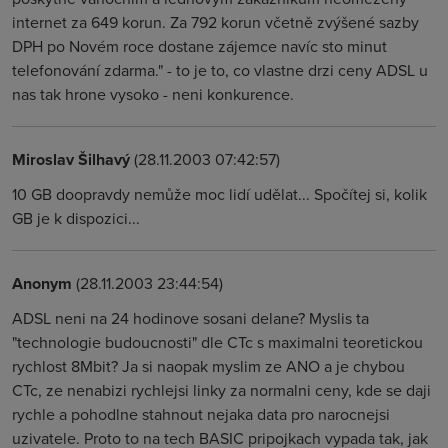
internet za 649 korun. Za 792 korun včetně zvýšené sazby
DPH po Novém roce dostane zájemce navíc sto minut
telefonování zdarma." - to je to, co vlastne drzi ceny ADSL u
nas tak hrone vysoko - neni konkurence.
Miroslav Šilhavý
(28.11.2003 07:42:57)
10 GB doopravdy nemůže moc lidí udělat... Spočítej si, kolik
GB je k dispozici...
Anonym
(28.11.2003 23:44:54)
ADSL neni na 24 hodinove sosani delane? Myslis ta
"technologie budoucnosti" dle CTc s maximalni teoretickou
rychlost 8Mbit? Ja si naopak myslim ze ANO a je chybou
CTc, ze nenabizi rychlejsi linky za normalni ceny, kde se daji
rychle a pohodlne stahnout nejaka data pro narocnejsi
uzivatele. Proto to na tech BASIC pripojkach vypada tak, jak