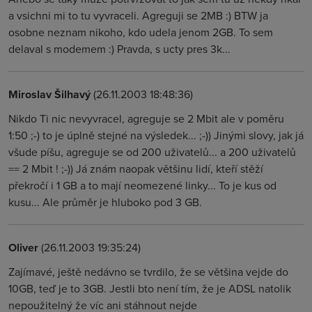
a vsichni mi to tu vyvraceli. Agreguji se 2MB :) BTW ja
osobne neznam nikoho, kdo udela jenom 2GB. To sem
delaval s modemem :) Pravda, s ucty pres 3k...
Miroslav Šilhavý
(26.11.2003 18:48:36)
Nikdo Ti nic nevyvracel, agreguje se 2 Mbit ale v poměru
1:50 ;-) to je úplně stejné na výsledek... ;-)) Jinými slovy, jak já
všude píšu, agreguje se od 200 uživatelů... a 200 uživatelů
== 2 Mbit ! ;-)) Já znám naopak většinu lidí, kteří stěží
překročí i 1 GB a to mají neomezené linky... To je kus od
kusu... Ale průměr je hluboko pod 3 GB.
Oliver
(26.11.2003 19:35:24)
Zajímavé, ještě nedávno se tvrdilo, že se většina vejde do
10GB, teď je to 3GB. Jestli bto není tím, že je ADSL natolik
nepoužitelný že víc ani stáhnout nejde