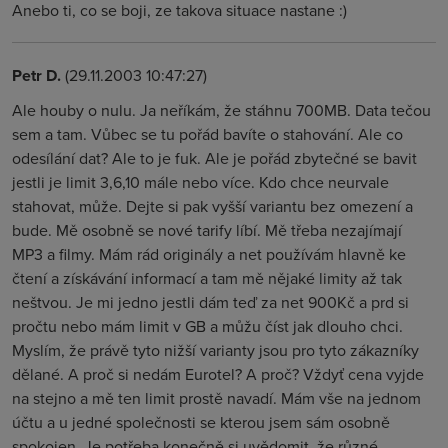
Anebo ti, co se boji, ze takova situace nastane :)
Petr D.
(29.11.2003 10:47:27)
Ale houby o nulu. Ja neříkám, že stáhnu 700MB. Data tečou
sem a tam. Vůbec se tu pořád bavíte o stahování. Ale co
odesílání dat? Ale to je fuk. Ale je pořád zbytečné se bavit
jestli je limit 3,6,10 mále nebo více. Kdo chce neurvale
stahovat, může. Dejte si pak vyšší variantu bez omezení a
bude. Mě osobně se nové tarify líbí. Mě třeba nezajímají
MP3 a filmy. Mám rád originály a net používám hlavně ke
čtení a získávání informací a tam mě nějaké limity až tak
neštvou. Je mi jedno jestli dám teď za net 900Kč a prd si
pročtu nebo mám limit v GB a můžu číst jak dlouho chci.
Myslím, že právě tyto nižší varianty jsou pro tyto zákazníky
dělané. A proč si nedám Eurotel? A proč? Vždyť cena vyjde
na stejno a mě ten limit prostě navadí. Mám vše na jednom
účtu a u jedné společnosti se kterou jsem sám osobně
spokojen. Je potřeba konečně si uvědomit, že různé