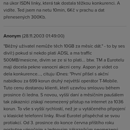
na úkor ISDN linky, která tak dostala těžkou konkurenci. A
vidíte. Ted jsem na netu 10min, 6Kč v prachu a dat
přenesených 300Kb.
Anonym
(28.11.2003 01:49:00)
"Běžný uživatel nemůže těch 10GB za měsíc dát." - to by ses
divil:) pokud si nekdo plati ADSL a ma traffic
500MB/mesicne, divim se ze si to plati... btw. TM a Eurotelu
maji docela pekne vanocni akcni ceny. Aspon je videt co
dela konkurence..., cituju iDnes: "První přišel s akční
nabídkou za 699 korun druhý největší operátor T-Mobile.
Tuto cenu dostanou klienti, kteří uzavřou smlouvu během
prosince či ledna. S novou, vyšší daní a měsíčním paušálem
tak zákazníci získají neomezený přístup na internet za 1036
korun. To vše s vyšší rychlostí, než je u vytáčeného připojení
u klasické telefonní linky. Rival Eurotel přispěchal se svou
protiakcí. Od 3. prosince do konce června příštího roku
poskytne vánočním a lednovým zákazníkům neomezený