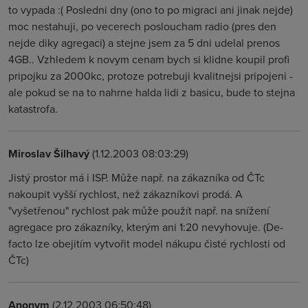
to vypada :( Posledni dny (ono to po migraci ani jinak nejde)
moc nestahuji, po vecerech posloucham radio (pres den
nejde diky agregaci) a stejne jsem za 5 dni udelal prenos
4GB.. Vzhledem k novym cenam bych si klidne koupil profi
pripojku za 2000kc, protoze potrebuji kvalitnejsi pripojeni -
ale pokud se na to nahrne halda lidi z basicu, bude to stejna
katastrofa.
Miroslav Šilhavý
(1.12.2003 08:03:29)
Jistý prostor má i ISP. Může např. na zákazníka od ČTc
nakoupit vyšší rychlost, než zákazníkovi prodá. A
"vyšetřenou" rychlost pak může použít např. na snížení
agregace pro zákazníky, kterým ani 1:20 nevyhovuje. (De-
facto lze obejitím vytvořit model nákupu čisté rychlosti od
ČTc)
Anonym
(2.12.2003 06:50:48)