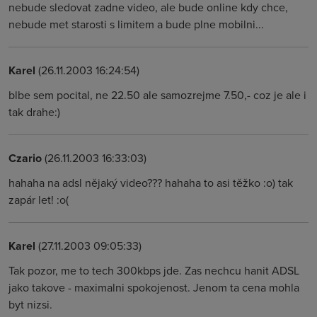
nebude sledovat zadne video, ale bude online kdy chce,
nebude met starosti s limitem a bude plne mobilni...
Karel
(26.11.2003 16:24:54)
blbe sem pocital, ne 22.50 ale samozrejme 7.50,- coz je ale i
tak drahe:)
Czario
(26.11.2003 16:33:03)
hahaha na adsl nějaký video??? hahaha to asi těžko :o) tak
zapár let! :o(
Karel
(27.11.2003 09:05:33)
Tak pozor, me to tech 300kbps jde. Zas nechcu hanit ADSL
jako takove - maximalni spokojenost. Jenom ta cena mohla
byt nizsi.