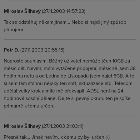
Miroslav Šilhavý
(27.11.2003 14:57:23)
Tak se odstěhuj někam jinam... Nebo si najdi jiný způsob
připojení.
Petr D.
(27.11.2003 20:55:16)
Naprosto souhlasím. Běžný uživatel nemůže těch 10GB za
měsíc dát. Nevím, mám vytáčené připojení, měsíčně jsem 38
hodin na netu a od Ledna do Listopadu jsem najel 6GB. A to
si sem tam stáhnu nějaký ten soft, aktualizace atd. Telecom
udělal velký krok a mile mě překvapil. ADSL není na 24
hodinové sosání dělané. Dejte si pevný okruh..ten je spíše
primárně k tomu určen.
Miroslav Šilhavý
(27.11.2003 21:03:11)
Přesně tak... Jinak nevím, k čemu by byl určen ;-)