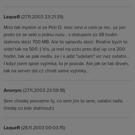
LaqueR
(27.11.2003 23:21:35)
Mno tak myslim si ze Petr D. moc nevi o cem je rec, uz jen
proto ze se sekl o jednu nulu - s dialupem za 38 hodin
stahnes stezi 700 MB. Ale to opravdu stezi. Realne bych to
videl tak na 500 :) Vis, ja mel na uctu pres dial up cca 200
hodin, tak se pak nediv, ze i s adsl "udelam" vic nez ostatni...
I kdyz jsem spise vyjimka, to je pravda. Ale jak se tak divam,
tak na server dsl.cz chodi same vyjimky...
Anonym
(27.11.2003 23:59:18)
Sem chodej prevazne ty, co sem jim to sere, ostatni radsi
hledaj co kde stahnout:)
LaqueR
(28.11.2003 00:03:15)