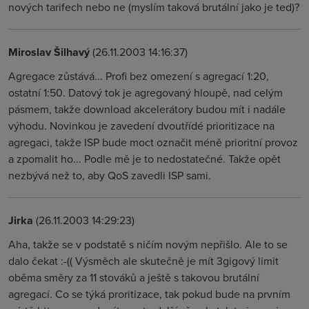
nových tarifech nebo ne (myslím taková brutální jako je ted)?
Miroslav Šilhavý
(26.11.2003 14:16:37)
Agregace zůstává... Profi bez omezení s agregací 1:20,
ostatní 1:50. Datový tok je agregovaný hloupě, nad celým
pásmem, takže download akcelerátory budou mít i nadále
výhodu. Novinkou je zavedení dvoutřídé prioritizace na
agregaci, takže ISP bude moct označit méně prioritní provoz
a zpomalit ho... Podle mě je to nedostatečné. Takže opět
nezbývá než to, aby QoS zavedli ISP sami.
Jirka
(26.11.2003 14:29:23)
Aha, takže se v podstatě s ničím novým nepřišlo. Ale to se
dalo čekat :-(( Výsměch ale skutečně je mít 3gigový limit
oběma směry za 11 stováků a ještě s takovou brutální
agregací. Co se týká proritizace, tak pokud bude na prvním