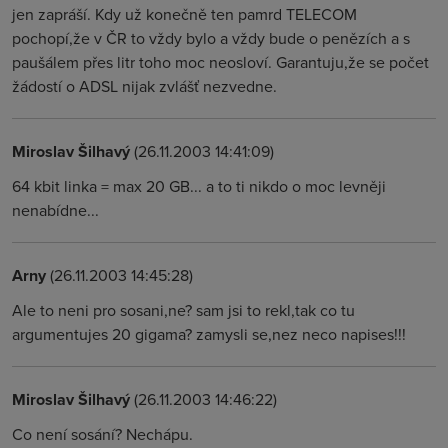
jen zapráší. Kdy už konečně ten pamrd TELECOM
pochopí,že v ČR to vždy bylo a vždy bude o penězích a s
paušálem přes litr toho moc neosloví. Garantuju,že se počet
žádostí o ADSL nijak zvlášť nezvedne.
Miroslav Šilhavý
(26.11.2003 14:41:09)
64 kbit linka = max 20 GB... a to ti nikdo o moc levněji
nenabídne...
Arny
(26.11.2003 14:45:28)
Ale to neni pro sosani,ne? sam jsi to rekl,tak co tu
argumentujes 20 gigama? zamysli se,nez neco napises!!!
Miroslav Šilhavý
(26.11.2003 14:46:22)
Co není sosání? Nechápu.