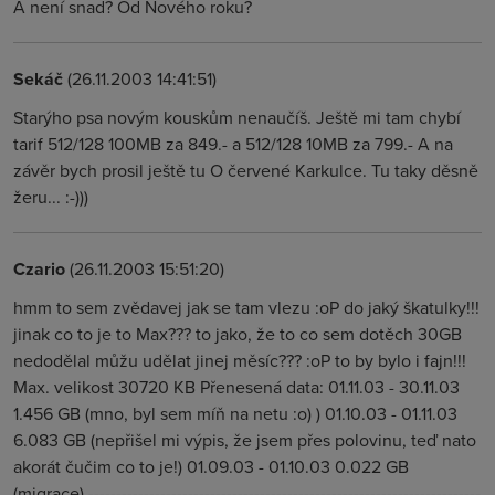
A není snad? Od Nového roku?
Sekáč
(26.11.2003 14:41:51)
Starýho psa novým kouskům nenaučíš. Ještě mi tam chybí
tarif 512/128 100MB za 849.- a 512/128 10MB za 799.- A na
závěr bych prosil ještě tu O červené Karkulce. Tu taky děsně
žeru... :-)))
Czario
(26.11.2003 15:51:20)
hmm to sem zvědavej jak se tam vlezu :oP do jaký škatulky!!!
jinak co to je to Max??? to jako, že to co sem dotěch 30GB
nedodělal můžu udělat jinej měsíc??? :oP to by bylo i fajn!!!
Max. velikost 30720 KB Přenesená data: 01.11.03 - 30.11.03
1.456 GB (mno, byl sem míň na netu :o) ) 01.10.03 - 01.11.03
6.083 GB (nepřišel mi výpis, že jsem přes polovinu, teď nato
akorát čučim co to je!) 01.09.03 - 01.10.03 0.022 GB
(migrace) -----------------------------------------------------------------------