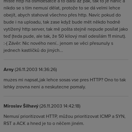
místě http na osmdesátce a to další až pak, tak to je nanic a
nikdo se s tím nemusí dělat, protože to se dá velmi lehce
obejít, abych stahoval všechno přes http. Navíc pokud do
bude i na uploadu, tak zase když bude mět někdo hodně
vytížený http server, tak mě pošta stejně nepude posílat jako
teď (teda pude, ale tak, že 50 kilový mail odesílám 11 minut).
:-( Závěr: Nic nového není.. jenom se věci přesunuly s
jednech kastlíčků do jiných...
Arny
(26.11.2003 14:36:26)
muzes mi napsat,jak lehce sosas vse pres HTTP? Ono to tak
lehky zrovna neni a neskutecne pomaly.
Miroslav Šilhavý
(26.11.2003 14:42:18)
Nemusí prioritizovat HTTP, můžou prioritizovat ICMP a SYN,
RST a ACK a hned je to o něčem jiném.