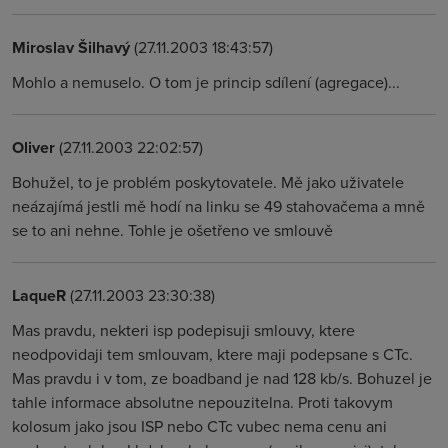
Miroslav Šilhavý
(27.11.2003 18:43:57)
Mohlo a nemuselo. O tom je princip sdílení (agregace)...
Oliver
(27.11.2003 22:02:57)
Bohužel, to je problém poskytovatele. Mě jako uživatele
neázajímá jestli mě hodí na linku se 49 stahovačema a mně
se to ani nehne. Tohle je ošetřeno ve smlouvě
LaqueR
(27.11.2003 23:30:38)
Mas pravdu, nekteri isp podepisuji smlouvy, ktere
neodpovidaji tem smlouvam, ktere maji podepsane s CTc.
Mas pravdu i v tom, ze boadband je nad 128 kb/s. Bohuzel je
tahle informace absolutne nepouzitelna. Proti takovym
kolosum jako jsou ISP nebo CTc vubec nema cenu ani