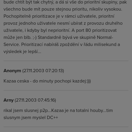
bude chtít být tak chytrý, a dá si vše do prioritní skupiny, pak
všechno bude mít pouze stejnou prioritu, nikoliv vysokou.
Pochopitelně prioritizace je v rámci uživatele, prioritní
provoz jednoho uživatele nesmí ubírat z provozu druhého
uživatele, i kdyby byl neprioritní. A port 80 prioritizovat
může jen blb. ;-) Standardně bývá ve skupině Normal-
Service. Prioritizací nabíráš zpoždění v řádu milisekund a
výsledek je lepší...
Anonym
(27.11.2003 07:20:13)
Kazaa ceska - do minuty pochopi kazdej:)))
Arny
(27.11.2003 07:45:16)
rikal jsem slusnej p2p...Kazaa je na totalni houby...tim
slusnym jsem myslel DC++