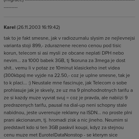
---------
Karel
(26.11.2003 16:19:42)
tak to je fakt smesne, jak v radiozurnalu slysim ze nejlevnejsi
varianta stoji 899,- zduraznene receno cenou pod tisic
korun, telecom si asi mysli ze obcane neplati DPH nebo
nevim... za 1000 babek 3GB, tj 1koruna za 3mega je dost
shit.. vemu li v potaz ze 10minut klasickeho inet videa
(300kbps) me vyjde na 22.50,- coz je uplne smesne, tak je
to k placi... :) Neustale mne fascinuje, jak Telecom o sobe
prohlasuje jak je skvely, ze uz ma 9 plnohodnotnych tarifu a
ze si kazdy muze vyvrat svuj = coz je pravda, ale nabiizi 9
predrazenych tarifu, pausal na dial-up neni schopny stale
nabidnou, jeste uverenuje reklamy na ISDN... no proste plni
prani akcionarum, tj. hromadi zisk a nic jineho. Neumim si
predstavit kdo si ten 3GB paskvil koupi, kdyz za stejnou
cenu muze met EurotelDataNonstop - se kterym sice