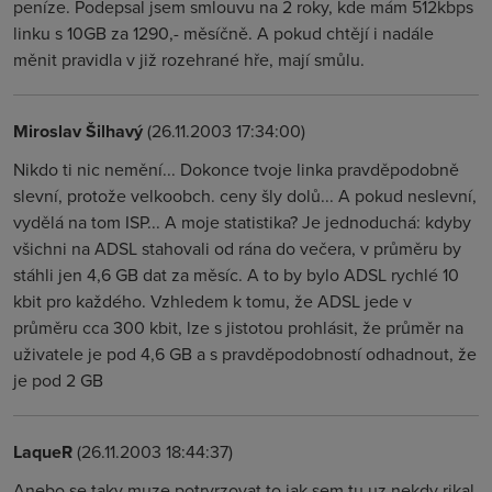
peníze. Podepsal jsem smlouvu na 2 roky, kde mám 512kbps
linku s 10GB za 1290,- měsíčně. A pokud chtějí i nadále
měnit pravidla v již rozehrané hře, mají smůlu.
Miroslav Šilhavý
(26.11.2003 17:34:00)
Nikdo ti nic nemění... Dokonce tvoje linka pravděpodobně
slevní, protože velkoobch. ceny šly dolů... A pokud neslevní,
vydělá na tom ISP... A moje statistika? Je jednoduchá: kdyby
všichni na ADSL stahovali od rána do večera, v průměru by
stáhli jen 4,6 GB dat za měsíc. A to by bylo ADSL rychlé 10
kbit pro každého. Vzhledem k tomu, že ADSL jede v
průměru cca 300 kbit, lze s jistotou prohlásit, že průměr na
uživatele je pod 4,6 GB a s pravděpodobností odhadnout, že
je pod 2 GB
LaqueR
(26.11.2003 18:44:37)
Anebo se taky muze potrvrzovat to jak sem tu uz nekdy rikal