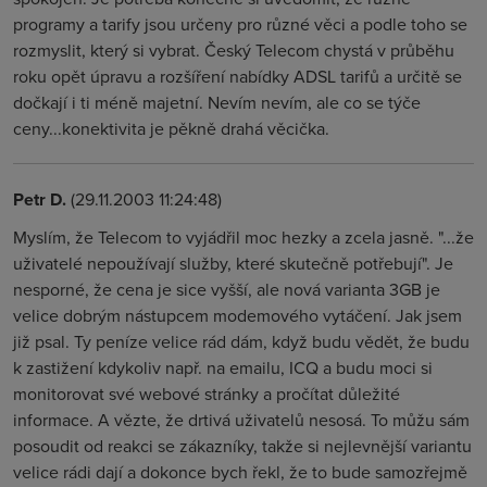
programy a tarify jsou určeny pro různé věci a podle toho se
rozmyslit, který si vybrat. Český Telecom chystá v průběhu
roku opět úpravu a rozšíření nabídky ADSL tarifů a určitě se
dočkají i ti méně majetní. Nevím nevím, ale co se týče
ceny...konektivita je pěkně drahá věcička.
Petr D.
(29.11.2003 11:24:48)
Myslím, že Telecom to vyjádřil moc hezky a zcela jasně. "...že
uživatelé nepoužívají služby, které skutečně potřebují". Je
nesporné, že cena je sice vyšší, ale nová varianta 3GB je
velice dobrým nástupcem modemového vytáčení. Jak jsem
již psal. Ty peníze velice rád dám, když budu vědět, že budu
k zastižení kdykoliv např. na emailu, ICQ a budu moci si
monitorovat své webové stránky a pročítat důležité
informace. A vězte, že drtivá uživatelů nesosá. To můžu sám
posoudit od reakci se zákazníky, takže si nejlevnější variantu
velice rádi dají a dokonce bych řekl, že to bude samozřejmě