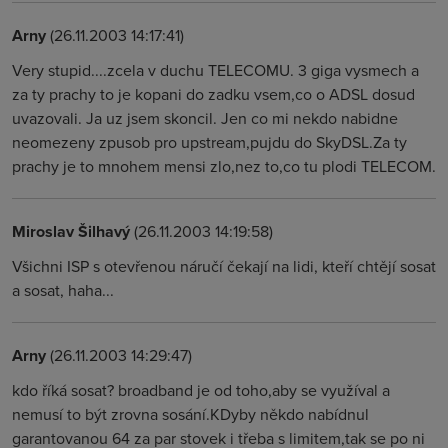
Arny
(26.11.2003 14:17:41)
Very stupid....zcela v duchu TELECOMU. 3 giga vysmech a
za ty prachy to je kopani do zadku vsem,co o ADSL dosud
uvazovali. Ja uz jsem skoncil. Jen co mi nekdo nabidne
neomezeny zpusob pro upstream,pujdu do SkyDSL.Za ty
prachy je to mnohem mensi zlo,nez to,co tu plodi TELECOM.
Miroslav Šilhavý
(26.11.2003 14:19:58)
Všichni ISP s otevřenou náručí čekají na lidi, kteří chtějí sosat
a sosat, haha...
Arny
(26.11.2003 14:29:47)
kdo říká sosat? broadband je od toho,aby se využíval a
nemusí to být zrovna sosání.KDyby někdo nabídnul
garantovanou 64 za par stovek i třeba s limitem,tak se po ni