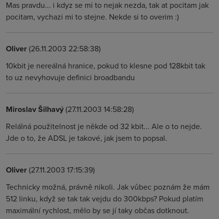
Mas pravdu... i kdyz se mi to nejak nezda, tak at pocitam jak
pocitam, vychazi mi to stejne. Nekde si to overim :)
Oliver
(26.11.2003 22:58:38)
10kbit je nereálná hranice, pokud to klesne pod 128kbit tak
to uz nevyhovuje definici broadbandu
Miroslav Šilhavý
(27.11.2003 14:58:28)
Relálná použitelnost je někde od 32 kbit... Ale o to nejde.
Jde o to, že ADSL je takové, jak jsem to popsal.
Oliver
(27.11.2003 17:15:39)
Technicky možná, právně nikoli. Jak vůbec poznám že mám
512 linku, když se tak tak vejdu do 300kbps? Pokud platím
maximální rychlost, mělo by se jí taky občas dotknout.