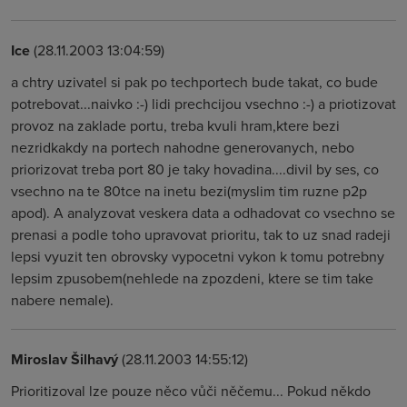
Ice
(28.11.2003 13:04:59)
a chtry uzivatel si pak po techportech bude takat, co bude
potrebovat...naivko :-) lidi prechcijou vsechno :-) a priotizovat
provoz na zaklade portu, treba kvuli hram,ktere bezi
nezridkakdy na portech nahodne generovanych, nebo
priorizovat treba port 80 je taky hovadina....divil by ses, co
vsechno na te 80tce na inetu bezi(myslim tim ruzne p2p
apod). A analyzovat veskera data a odhadovat co vsechno se
prenasi a podle toho upravovat prioritu, tak to uz snad radeji
lepsi vyuzit ten obrovsky vypocetni vykon k tomu potrebny
lepsim zpusobem(nehlede na zpozdeni, ktere se tim take
nabere nemale).
Miroslav Šilhavý
(28.11.2003 14:55:12)
Prioritizoval lze pouze něco vůči něčemu... Pokud někdo