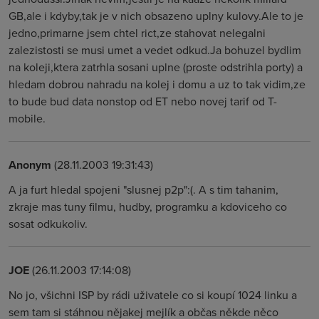
GB,ale i kdyby,tak je v nich obsazeno uplny kulovy.Ale to je
jedno,primarne jsem chtel rict,ze stahovat nelegalni
zalezistosti se musi umet a vedet odkud.Ja bohuzel bydlim
na koleji,ktera zatrhla sosani uplne (proste odstrihla porty) a
hledam dobrou nahradu na kolej i domu a uz to tak vidim,ze
to bude bud data nonstop od ET nebo novej tarif od T-
mobile.
Anonym
(28.11.2003 19:31:43)
A ja furt hledal spojeni "slusnej p2p":(. A s tim tahanim,
zkraje mas tuny filmu, hudby, programku a kdoviceho co
sosat odkukoliv.
JOE
(26.11.2003 17:14:08)
No jo, všichni ISP by rádi uživatele co si koupí 1024 linku a
sem tam si stáhnou nějakej mejlík a občas někde něco