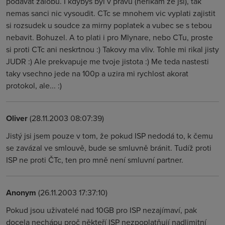
podavat zalobu. I kdybys byl v pravu (nerikam ze jsi), tak
nemas sanci nic vysoudit. CTc se mnohem vic vyplati zajistit
si rozsudek u soudce za mirny poplatek a vubec se s tebou
nebavit. Bohuzel. A to plati i pro Mlynare, nebo CTu, proste
si proti CTc ani neskrtnou :) Takovy ma vliv. Tohle mi rikal jisty
JUDR :) Ale prekvapuje me tvoje jistota :) Me teda nastesti
taky vsechno jede na 100p a uzira mi rychlost akorat
protokol, ale... :)
Oliver
(28.11.2003 08:07:39)
Jistý jsi jsem pouze v tom, že pokud ISP nedodá to, k čemu
se zavázal ve smlouvě, bude se smluvně bránit. Tudíž proti
ISP ne proti ČTc, ten pro mně není smluvní partner.
Anonym
(26.11.2003 17:37:10)
Pokud jsou uživatelé nad 10GB pro ISP nezajímaví, pak
docela nechápu proč někteří ISP nezpoplatňují nadlimitní