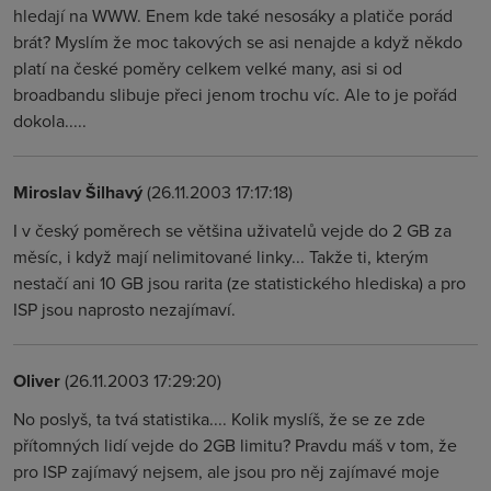
hledají na WWW. Enem kde také nesosáky a platiče porád
brát? Myslím že moc takových se asi nenajde a když někdo
platí na české poměry celkem velké many, asi si od
broadbandu slibuje přeci jenom trochu víc. Ale to je pořád
dokola.....
Miroslav Šilhavý
(26.11.2003 17:17:18)
I v český poměrech se většina uživatelů vejde do 2 GB za
měsíc, i když mají nelimitované linky... Takže ti, kterým
nestačí ani 10 GB jsou rarita (ze statistického hlediska) a pro
ISP jsou naprosto nezajímaví.
Oliver
(26.11.2003 17:29:20)
No poslyš, ta tvá statistika.... Kolik myslíš, že se ze zde
přítomných lidí vejde do 2GB limitu? Pravdu máš v tom, že
pro ISP zajímavý nejsem, ale jsou pro něj zajímavé moje