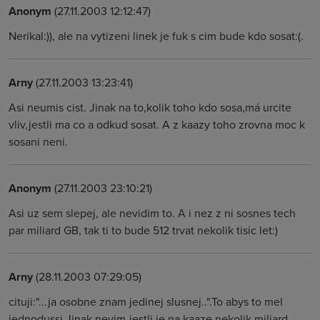
Anonym
(27.11.2003 12:12:47)
Nerikal:)), ale na vytizeni linek je fuk s cim bude kdo sosat:(.
Arny
(27.11.2003 13:23:41)
Asi neumis cist. Jinak na to,kolik toho kdo sosa,má urcite
vliv,jestli ma co a odkud sosat. A z kaazy toho zrovna moc k
sosani neni.
Anonym
(27.11.2003 23:10:21)
Asi uz sem slepej, ale nevidim to. A i nez z ni sosnes tech
par miliard GB, tak ti to bude 512 trvat nekolik tisic let:)
Arny
(28.11.2003 07:29:05)
cituji:"...ja osobne znam jedinej slusnej..".To abys to mel
jednodussi.Jinak nevim,jestli je na kaaze nekolik miliard