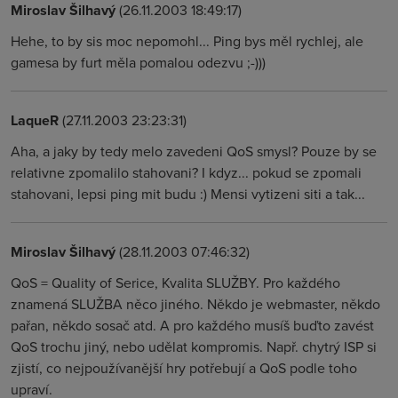
Miroslav Šilhavý
(26.11.2003 18:49:17)
Hehe, to by sis moc nepomohl... Ping bys měl rychlej, ale
gamesa by furt měla pomalou odezvu ;-)))
LaqueR
(27.11.2003 23:23:31)
Aha, a jaky by tedy melo zavedeni QoS smysl? Pouze by se
relativne zpomalilo stahovani? I kdyz... pokud se zpomali
stahovani, lepsi ping mit budu :) Mensi vytizeni siti a tak...
Miroslav Šilhavý
(28.11.2003 07:46:32)
QoS = Quality of Serice, Kvalita SLUŽBY. Pro každého
znamená SLUŽBA něco jiného. Někdo je webmaster, někdo
pařan, někdo sosač atd. A pro každého musíš buďto zavést
QoS trochu jiný, nebo udělat kompromis. Např. chytrý ISP si
zjistí, co nejpoužívanější hry potřebují a QoS podle toho
upraví.