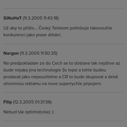
SiNuHeT
(11.3.2005 11:43:18)
Už aby to přišlo... Český Telekom potřebuje takovouhle
konkurenci jako prase drbání.
Nargon
(11.3.2005 11:50:35)
No predpokladam ze do Cech se to dostane tak nejdrive az
bude nejaka jina technologie 3x lepsi a tohle budou
prodavat jako nepouzitelne a CR to bude skupovat a delat
ohromnou reklamu na nove superrychle pripojeni.
Filip
(12.3.2005 01:31:56)
Nebud tak optimistickej :)