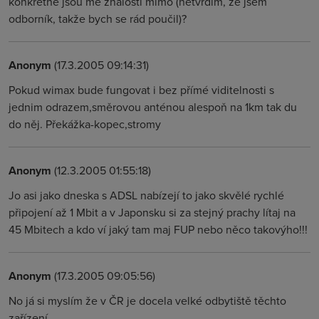
konkrétně jsou mé znalosti mimo (netvrdím, že jsem
odborník, takže bych se rád poučil)?
Anonym
(17.3.2005 09:14:31)
Pokud wimax bude fungovat i bez přímé viditelnosti s
jednim odrazem,směrovou anténou alespoň na 1km tak du
do něj. Překážka-kopec,stromy
Anonym
(12.3.2005 01:55:18)
Jo asi jako dneska s ADSL nabízejí to jako skvělé rychlé
připojení až 1 Mbit a v Japonsku si za stejný prachy lítaj na
45 Mbitech a kdo ví jaký tam maj FUP nebo něco takovýho!!!
Anonym
(17.3.2005 09:05:56)
No já si myslím že v ČR je docela velké odbytiště těchto
zařízení.