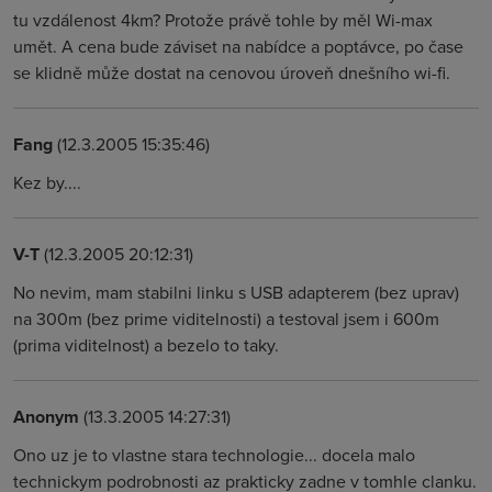
tu vzdálenost 4km? Protože právě tohle by měl Wi-max
umět. A cena bude záviset na nabídce a poptávce, po čase
se klidně může dostat na cenovou úroveň dnešního wi-fi.
Fang
(12.3.2005 15:35:46)
Kez by....
V-T
(12.3.2005 20:12:31)
No nevim, mam stabilni linku s USB adapterem (bez uprav)
na 300m (bez prime viditelnosti) a testoval jsem i 600m
(prima viditelnost) a bezelo to taky.
Anonym
(13.3.2005 14:27:31)
Ono uz je to vlastne stara technologie... docela malo
technickym podrobnosti az prakticky zadne v tomhle clanku.