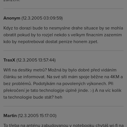
Anonym
(12.3.2005 03:09:59)
Kdyz to dorazi bude to nesmyslne drahe situace by se mohla
obratit pokud by to rozjel nekdo s velkym finacnim zazemim
kdo by nepotreboval dostat penize honem zpet.
TraxX
(12.3.2005 13:57:44)
Wifi na desítky metrů? Možná by bylo dobré před vidáním
článku se informovat. Na své síti mám spoje běžne na 4KM a
bez problémů. Podotýkám na povolených výkonech. Při
překročení je tato technologije úplně jinde. :-) A na víc kolik
ta technologie bude stát? heh
Martin
(12.3.2005 15:17:00)
To třeba na anténu zabudovanou v notebooku chytáš wi-fi na