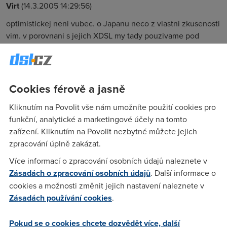
Virt
(14.3.2005 14:29:56)
optimistickej neni vubec. o Japanu neco z vlastni zkusenosti
vim. v porovnani s jejich XDSL my tady pouzivame pod
taktovkou CTc kourovy signaly. kdyz jsem se ptal jaky je tam
limit u FUP, tak se na me divali jako na ufo... Tady si Mlynar
buduje "narodni strategie" a CTc spousti po 3ech letech dsl
unas "pilotni projekt" optimum. Jinak ale ten clanek o Wimax
Cookies férově a jasně
je dost nic moc. A ta charekteristika Wifi je dost k smichu.
Kliknutím na Povolit vše nám umožníte použití cookies pro
funkční, analytické a marketingové účely na tomto
Xman
(15.3.2005 00:53:14)
zařízení. Kliknutím na Povolit nezbytné můžete jejich
zpracování úplně zakázat.
S tim Wi-Fi souhlasim. Autorovi chybi znalosti. Pokud je ma i
v oblasti WiMax, pak .... proc to ctem :)
Více informací o zpracování osobních údajů naleznete v
Zásadách o zpracování osobních údajů
. Další informace o
cookies a možnosti změnit jejich nastavení naleznete v
spread
(16.3.2005 19:55:12)
Zásadách používání cookies
.
Martin napsal: To třeba na anténu zabudovanou v notebooku
chytáš wi-fi na tu vzdálenost 4km? Protože právě tohle by
Pokud se o cookies chcete dozvědět více, další