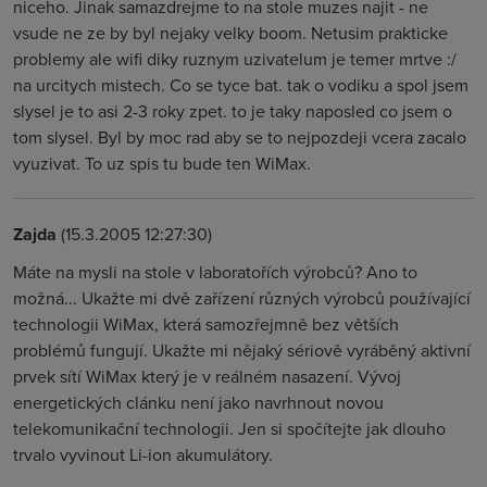
niceho. Jinak samazdrejme to na stole muzes najit - ne
vsude ne ze by byl nejaky velky boom. Netusim prakticke
problemy ale wifi diky ruznym uzivatelum je temer mrtve :/
na urcitych mistech. Co se tyce bat. tak o vodiku a spol jsem
slysel je to asi 2-3 roky zpet. to je taky naposled co jsem o
tom slysel. Byl by moc rad aby se to nejpozdeji vcera zacalo
vyuzivat. To uz spis tu bude ten WiMax.
Zajda
(15.3.2005 12:27:30)
Máte na mysli na stole v laboratořích výrobců? Ano to
možná... Ukažte mi dvě zařízení různých výrobců používající
technologii WiMax, která samozřejmně bez větších
problémů fungují. Ukažte mi nějaký sériově vyráběný aktivní
prvek sítí WiMax který je v reálném nasazení. Vývoj
energetických clánku není jako navrhnout novou
telekomunikační technologii. Jen si spočítejte jak dlouho
trvalo vyvinout Li-ion akumulátory.