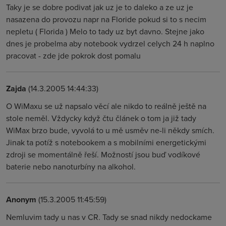
Taky je se dobre podivat jak uz je to daleko a ze uz je
nasazena do provozu napr na Floride pokud si to s necim
nepletu ( Florida ) Melo to tady uz byt davno. Stejne jako
dnes je probelma aby notebook vydrzel celych 24 h naplno
pracovat - zde jde pokrok dost pomalu
Zajda
(14.3.2005 14:44:33)
O WiMaxu se už napsalo věcí ale nikdo to reálně ještě na
stole neměl. Vždycky když čtu článek o tom ja již tady
WiMax brzo bude, vyvolá to u mě usměv ne-li někdy smích.
Jinak ta potíž s notebookem a s mobilními energetickými
zdroji se momentálně řeší. Možností jsou buď vodíkové
baterie nebo nanoturbíny na alkohol.
Anonym
(15.3.2005 11:45:59)
Nemluvim tady u nas v CR. Tady se snad nikdy nedockame