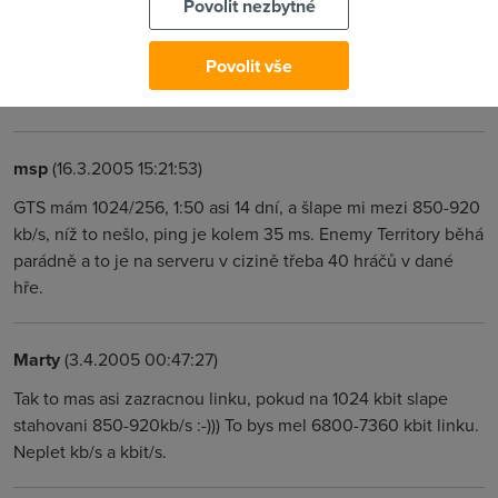
Povolit nezbytné
krásně pojede, když stahovači prchají jinam. Odpověď je
jednoduchá, komu to nestačí, ať si připlatí za variantu 1:20
Povolit vše
nebo jde na tarif s placenými daty, kde FUP většinou nebývá.
Někteří poskytovatelé mají 1GB za decentních 40 Kč
msp
(16.3.2005 15:21:53)
GTS mám 1024/256, 1:50 asi 14 dní, a šlape mi mezi 850-920
kb/s, níž to nešlo, ping je kolem 35 ms. Enemy Territory běhá
parádně a to je na serveru v cizině třeba 40 hráčů v dané
hře.
Marty
(3.4.2005 00:47:27)
Tak to mas asi zazracnou linku, pokud na 1024 kbit slape
stahovani 850-920kb/s :-))) To bys mel 6800-7360 kbit linku.
Neplet kb/s a kbit/s.