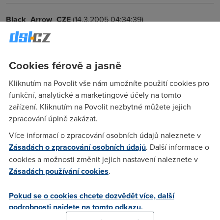
Black_Arrow_CZE
(14.3.2005 04:34:39)
FUP u GTS.... to je děs. Sice máš 8GB na měsíc, ale pokud
tentno limit vyčerpáš např. 5 dnů do konce měsíce, tak se
fup aktivuje a bude trvat těch 5 dnů do toho konce měsíce +
Cookies férově a jasně
5 dnů v dalším měsíci. Je to tzv. zrcadlově. Např2. když si
Kliknutím na Povolit vše nám umožníte použití cookies pro
limi vyčerpáš 15 dnů do konce měsíce, budeš mít FUP aktivní
funkční, analytické a marketingové účely na tomto
30dnů! 15 do konce měsíce + 15 v tom novém... A co je
zařízení. Kliknutím na Povolit nezbytné můžete jejich
nejlepší, je že FUP u GTS upadá na úroveň 5-10 kbps
zpracování úplně zakázat.
(modem má 56 !!!)... což se při této rychlosti nedá, opravdu
nedá nic dělat.... Proto jsem od GTS odešel na IE... tam je
Více informací o zpracování osobních údajů naleznete v
alespoň spodní limit FUP 64/64 kb, což je uroveň ISDN, a dá
Zásadách o zpracování osobních údajů
. Další informace o
se normálně serfovat a hrát po netu. tečka
cookies a možnosti změnit jejich nastavení naleznete v
Zásadách používání cookies
.
xtonda
(15.3.2005 21:35:05)
Pokud se o cookies chcete dozvědět více, další
Já jsem si GTS 1024/256 právě objednal, stahovat víc jak
podrobnosti najdete na tomto odkazu.
8GB měsíčně opravdu nemám v úmyslu, tak doufám, že to