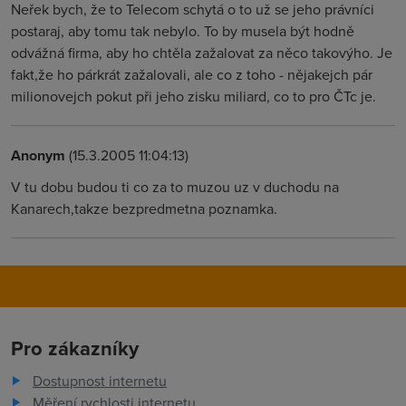
Neřek bych, že to Telecom schytá o to už se jeho právníci
postaraj, aby tomu tak nebylo. To by musela být hodně
odvážná firma, aby ho chtěla zažalovat za něco takovýho. Je
fakt,že ho párkrát zažalovali, ale co z toho - nějakejch pár
milionovejch pokut při jeho zisku miliard, co to pro ČTc je.
Anonym
(15.3.2005 11:04:13)
V tu dobu budou ti co za to muzou uz v duchodu na
Kanarech,takze bezpredmetna poznamka.
Pro zákazníky
Dostupnost internetu
Měření rychlosti internetu