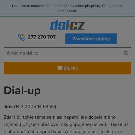
Do diskuse momentálně není možné vkládat příspěvky. Děkujeme za
pochopení.
277 270 707
Zavoláme zpátky
MENU
Dial-up
Jiřík
(14.3.2005 14:53:32)
Zdar lidi, tohle téma sem asi nepatří, ale docela mě to
zajímá:-) Už jsem přes dva roky připojenej na wi-fi , takže už
dial-up naštěstí nepoužívám. Ale napadlo mě, jestli už se