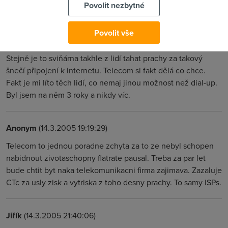
Povolit nezbytné
(podle jeho tarifu na internet +- 20,- hod.)
Povolit vše
Jiřík
(15.3.2005 13:22:40)
Stejně je to sviňárna takhle z lidí tahat prachy za takový
šnečí připojení k internetu. Telecom si fakt dělá co chce.
Fakt je mi líto těch lidí, co nemaj jinou možnost než dial-up.
Byl jsem na něm 3 roky a nikdy víc.
Anonym
(14.3.2005 19:19:29)
Telecom to jednou poradne zchyta za to ze nebyl schopen
nabidnout zivotaschopny flatrate pausal. Treba za par let
bude chtit byt naka telekomunikacni firma zajimava. Zazaluje
CTc za usly zisk a vytriska z toho desny prachy. To samy ISPs.
Jiřík
(14.3.2005 21:40:06)