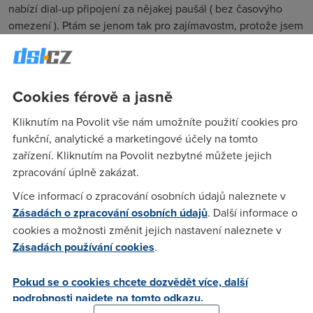
nabízí dial-up připojení za nějakej paušál ( bez časovýho
omezení ). Ptám se jenom tak pro zajímavostm, protože jsem
zjistil, že už o tom vůbec nic nevim, jak jsem to přestal
sledovat :-)
Cookies férově a jasně
Panther
(14.3.2005 15:32:35)
Kliknutím na Povolit vše nám umožníte použití cookies pro
Pokud vim(dial up uz taky dlouho nepouzivam) tak stale
funkční, analytické a marketingové účely na tomto
zadny pousal neni a ani nebude.Bylo jenom nejaky testovaci
zařízení. Kliknutím na Povolit nezbytné můžete jejich
obdobi kdy telecom vybranym jedincum pausal nabizel ale
zpracování úplně zakázat.
dal nic.
Více informací o zpracování osobních údajů naleznete v
Zásadách o zpracování osobních údajů
. Další informace o
cookies a možnosti změnit jejich nastavení naleznete v
Anonym
(15.3.2005 11:19:53)
Zásadách používání cookies
.
Nejdýl nabízel paušál na dialup GTS od února do konce
července 04. Za 600 s daní jsi moh bejt připojenej 120 hodin
Pokud se o cookies chcete dozvědět více, další
mimo špičku v měsíci. Ale pěkně na tom prodělali, protože
podrobnosti najdete na tomto odkazu.
telekomu museli zaplatit ze těch 120 hodin aspoň 3x tolik