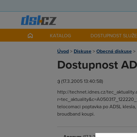
KATALOG
DOSTUPNOST SLUŽ
Úvod
>
Diskuse
>
Obecná diskuse
>
Dostupnost AD
:)
(17.3.2005 13:40:58)
http://technet.idnes.cz/tec_aktuality.
r=tec_aktuality&c=A050317_122220_te
telocomaci poptavka po ADSL klesla, ta
broudband koupi.
Anonym
(17.3.2005 13:46:49)