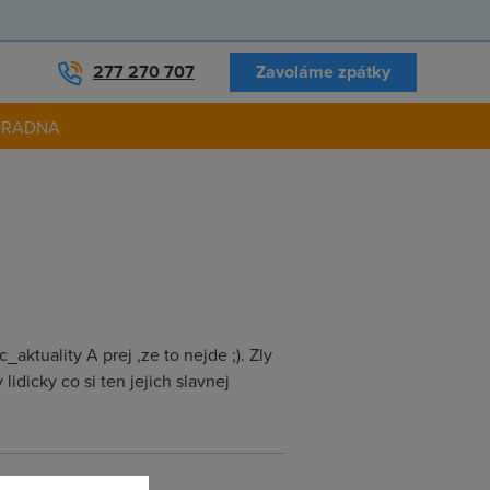
277 270 707
Zavoláme zpátky
ORADNA
uality A prej ,ze to nejde ;). Zly
idicky co si ten jejich slavnej