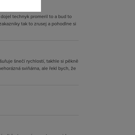
dojel technyk promeril to a bud to
 zakazniky tak to zrusej a pohodlne si
šuřuje šnečí rychlostí, takhle si pěkně
nehorázná sviňárna, ale řekl bych, že