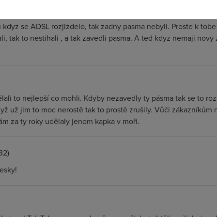
 kdyz se ADSL rozjizdelo, tak zadny pasma nebyli. Proste k tobe 
ali, tak to nestihali , a tak zavedli pasma. A ted kdyz nemaji novy
ělali to nejlepší co mohli. Kdyby nezavedly ty pásma tak se to roz
yž už jim to moc nerostě tak to prostě zrušily. Vůči zákazníkům 
nám za ty roky udělaly jenom kapka v moři.
32)
cesky!