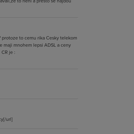
vali,že to není a presto se najdou
c? protoze to cemu rika Cesky telekom
sude maji mnohem lepsi ADSL a ceny
 CR je :
[/url]