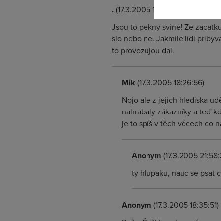
.
(17.3.2005 17:57:10)
Jsou to pekny svine! Ze zacatku
slo nebo ne. Jakmile lidi pribyv
to provozujou dal.
Mik
(17.3.2005 18:26:56)
Nojo ale z jejich hlediska ud
nahrabaly zákazníky a teď kd
je to spíš v těch věcech co 
Anonym
(17.3.2005 21:58:
ty hlupaku, nauc se psat 
Anonym
(17.3.2005 18:35:51)