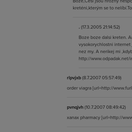
Bože,Češi jsou hrozný nespok
kreténi,kterým se to nelíbí.T
.
(17.3.2005 21:14:52)
Boze boze dalsi kreten. A
vysokorychlostni internet
nez my. A nerikej mi ,kdy
http://www.odpadak.net/
rlpvjxb
(8.7.2007 05:57:49)
order viagra [url=http://www.fu
pvnqjvh
(10.7.2007 08:49:42)
xanax pharmacy [url=http://ww