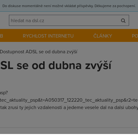
Do diskuse momentálně není možné vkládat příspěvky. Děkujeme za pochopení.
EB
RYCHLOST INTERNETU
ČLÁNKY
P
Dostupnost ADSL se od dubna zvýší
SL se od dubna zvýší
asp?
c_aktuality_psp&t=A050317_122220_tec_aktuality_psp&r2=tec_akt
k zrusi ty jejich vzdalenosti a jedeme vesele dal na dalsi ubohy l