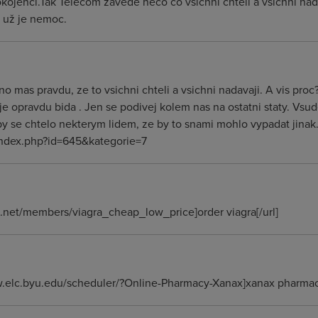
ojenci.Tak Telecom zavede něco co všichni chtěli a všichni nadá
o už je nemoc.
no mas pravdu, ze to vsichni chteli a vsichni nadavaji. A vis pro
 je opravdu bida . Jen se podivej kolem nas na ostatni staty. V
by se chtelo nekterym lidem, ze by to snami mohlo vypadat jinak.
index.php?id=645&kategorie=7
rl.net/members/viagra_cheap_low_price]order viagra[/url]
w.elc.byu.edu/scheduler/?Online-Pharmacy-Xanax]xanax pharmacy