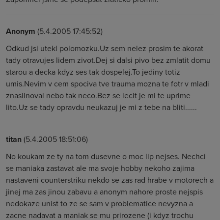
Anonym
(5.4.2005 17:45:52)
Odkud jsi utekl polomozku.Uz sem nelez prosim te akorat
tady otravujes lidem zivot.Dej si dalsi pivo bez zmlatit domu
starou a decka kdyz ses tak dospelej.To jediny totiz
umis.Nevim v cem spociva tve trauma mozna te fotr v mladi
znasilnoval nebo tak neco.Bez se lecit je mi te uprime
lito.Uz se tady opravdu neukazuj je mi z tebe na bliti......
titan
(5.4.2005 18:51:06)
No koukam ze ty na tom dusevne o moc lip nejses. Nechci
se maniaka zastavat ale ma svoje hobby nekoho zajima
nastaveni counterstriku nekdo se zas rad hrabe v motorech a
jinej ma zas jinou zabavu a anonym nahore proste nejspis
nedokaze unist to ze se sam v problematice nevyzna a
zacne nadavat a maniak se mu prirozene (i kdyz trochu