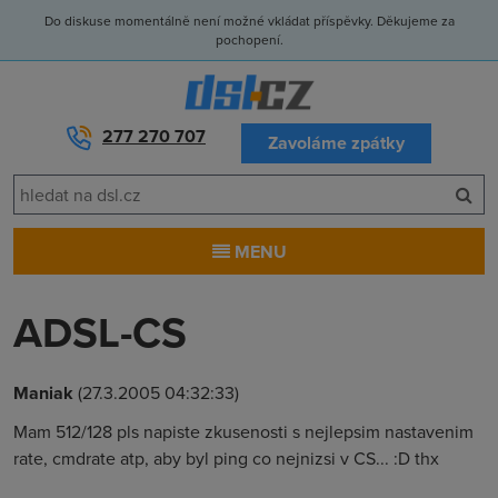
Do diskuse momentálně není možné vkládat příspěvky. Děkujeme za
pochopení.
277 270 707
Zavoláme zpátky
MENU
ADSL-CS
Maniak
(27.3.2005 04:32:33)
Mam 512/128 pls napiste zkusenosti s nejlepsim nastavenim
rate, cmdrate atp, aby byl ping co nejnizsi v CS... :D thx