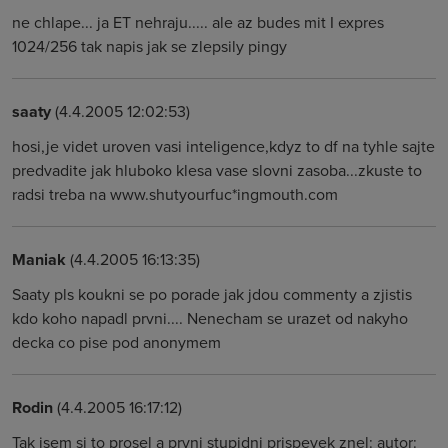
ne chlape... ja ET nehraju..... ale az budes mit I expres
1024/256 tak napis jak se zlepsily pingy
saaty
(4.4.2005 12:02:53)
hosi,je videt uroven vasi inteligence,kdyz to df na tyhle sajte
predvadite jak hluboko klesa vase slovni zasoba...zkuste to
radsi treba na www.shutyourfuc*ingmouth.com
Maniak
(4.4.2005 16:13:35)
Saaty pls koukni se po porade jak jdou commenty a zjistis
kdo koho napadl prvni.... Nenecham se urazet od nakyho
decka co pise pod anonymem
Rodin
(4.4.2005 16:17:12)
Tak jsem si to prosel a prvni stupidni prispevek znel: autor: