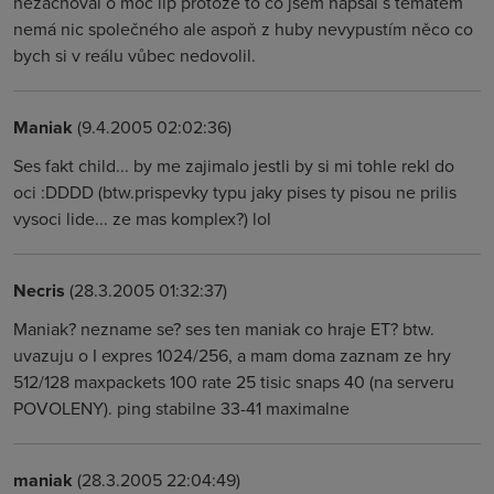
nezachoval o moc líp protože to co jsem napsal s tématem
nemá nic společného ale aspoň z huby nevypustím něco co
bych si v reálu vůbec nedovolil.
Maniak
(9.4.2005 02:02:36)
Ses fakt child... by me zajimalo jestli by si mi tohle rekl do
oci :DDDD (btw.prispevky typu jaky pises ty pisou ne prilis
vysoci lide... ze mas komplex?) lol
Necris
(28.3.2005 01:32:37)
Maniak? nezname se? ses ten maniak co hraje ET? btw.
uvazuju o I expres 1024/256, a mam doma zaznam ze hry
512/128 maxpackets 100 rate 25 tisic snaps 40 (na serveru
POVOLENY). ping stabilne 33-41 maximalne
maniak
(28.3.2005 22:04:49)