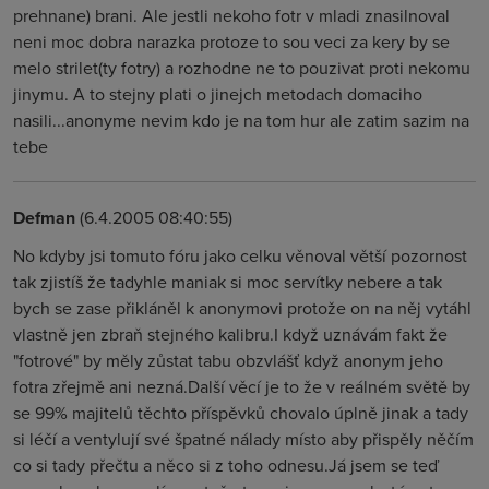
prehnane) brani. Ale jestli nekoho fotr v mladi znasilnoval
neni moc dobra narazka protoze to sou veci za kery by se
melo strilet(ty fotry) a rozhodne ne to pouzivat proti nekomu
jinymu. A to stejny plati o jinejch metodach domaciho
nasili...anonyme nevim kdo je na tom hur ale zatim sazim na
tebe
Defman
(6.4.2005 08:40:55)
No kdyby jsi tomuto fóru jako celku věnoval větší pozornost
tak zjistíš že tadyhle maniak si moc servítky nebere a tak
bych se zase přikláněl k anonymovi protože on na něj vytáhl
vlastně jen zbraň stejného kalibru.I když uznávám fakt že
"fotrové" by měly zůstat tabu obzvlášť když anonym jeho
fotra zřejmě ani nezná.Další věcí je to že v reálném světě by
se 99% majitelů těchto příspěvků chovalo úplně jinak a tady
si léčí a ventylují své špatné nálady místo aby přispěly něčím
co si tady přečtu a něco si z toho odnesu.Já jsem se teď