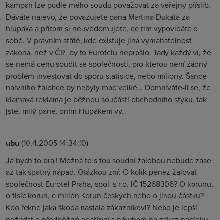
kampaň lze podle mého soudu považovat za veřejný příslib.
Dáváte najevo, že považujete pana Martina Dukáta za
hlupáka a přitom si neuvědomujete, co tím vypovídáte o
sobě. V právním státě, kde existuje jiná vymahatelnost
zákona, než v ČR, by to Eurotelu neprošlo. Tady každý ví, že
se nemá cenu soudit se společností, pro kterou není žádný
problém investovat do sporu statisíce, nebo miliony. Šance
naivního žalobce by nebyly moc velké... Domníváte-li se, že
klamavá reklama je běžnou součástí obchodního styku, tak
jste, milý pane, oním hlupákem vy.
ubu
(10.4.2005 14:34:10)
Já bych to bral! Možná to s tou soudní žalobou nebude zase
až tak špatný nápad. Otázkou zní: O kolik peněz žalovat
společnost Eurotel Praha, spol. s r.o. IČ 15268306? O korunu,
o tisíc korun, o milión Korun českých nebo o jinou částku?
Kdo řekne jaká škoda nastala zákazníkovi? Nebo je lepší
požádat o předběžné opatření s návrhem na zákaz nabídky