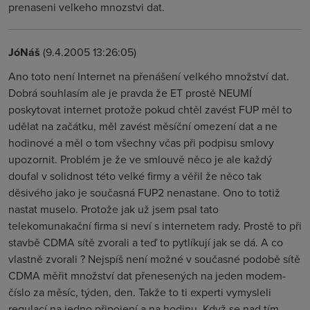
prenaseni velkeho mnozstvi dat.
JóNáš
(9.4.2005 13:26:05)
Ano toto není Internet na přenášení velkého množství dat.
Dobrá souhlasím ale je pravda že ET prostě NEUMÍ
poskytovat internet protože pokud chtěl zavést FUP měl to
udělat na začátku, měl zavést měsíční omezení dat a ne
hodinové a měl o tom všechny včas při podpisu smlovy
upozornit. Problém je že ve smlouvě něco je ale každý
doufal v solidnost této velké firmy a věřil že něco tak
děsivého jako je současná FUP2 nenastane. Ono to totiž
nastat muselo. Protože jak už jsem psal tato
telekomunakační firma si neví s internetem rady. Prostě to při
stavbě CDMA sítě zvorali a teď to pytlíkují jak se dá. A co
vlastně zvorali ? Nejspíš není možné v současné podobě sítě
CDMA měřit množství dat přenesených na jeden modem-
číslo za měsíc, týden, den. Takže to ti experti vymysleli
regulací na jedno připojení a na hodinu. Když se nad tím