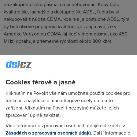
na zakúpenú šírku pásma, o nix nehovoriac. Keby bolo
kvalitnejšie, lacnejšie a dostupnejšie ADSL, ľudia by si
nekupovali z núdze CDMA, kde nie je dostupné ADSL, tým
by boli obidve pripojenia kvalitné. Je zaujímavé, že v
Amerike Verizon na CDMA (aj keď v inom pásme, ako 450
MHz) dosahuje priemerné rýchlosti okolo 800 kb/s.
Anonym
(11.4.2005 18:59:09)
Spokojenej uzivatel rovna se drahej uzivatel.Lepsi je naucit
je na to co jim dam.Chvily budou remcat a potom si zvyknou
Cookies férově a jasně
a to znamena vetsi zisk do moji kapsy.
Kliknutím na Povolit vše nám umožníte použití cookies pro
funkční, analytické a marketingové účely na tomto
Anonym
(11.4.2005 22:51:27)
zařízení. Kliknutím na Povolit nezbytné můžete jejich
zpracování úplně zakázat.
Ty ses asi hlupak, v celem svete je FUP, nebo placeni
prenesenych dat
Více informací o zpracování osobních údajů naleznete v
Zásadách o zpracování osobních údajů
. Další informace o