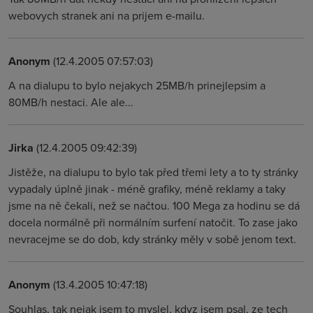
webovych stranek ani na prijem e-mailu.
Anonym
(12.4.2005 07:57:03)
A na dialupu to bylo nejakych 25MB/h prinejlepsim a
80MB/h nestaci. Ale ale...
Jirka
(12.4.2005 09:42:39)
Jistěže, na dialupu to bylo tak před třemi lety a to ty stránky
vypadaly úplně jinak - méně grafiky, méně reklamy a taky
jsme na ně čekali, než se načtou. 100 Mega za hodinu se dá
docela normálně při normálním surfení natočit. To zase jako
nevracejme se do dob, kdy stránky měly v sobě jenom text.
Anonym
(13.4.2005 10:47:18)
Souhlas, tak nejak jsem to myslel, kdyz jsem psal, ze tech