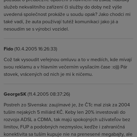
služeb nekvalitního zařízení či služby do doby než výše
uvedená společnost prokáže u soudu opak? Jako chodci mi
také vadí, že auta používají tutéž komunikaci jako já a
nesoudím se s výrobci vozidel.
Fido
(10.4.2005 16:26:33)
Což tak vysoudit veřejnou omluvu a to v mediích, kde mívají
svou reklamu a v hlavním večerním vysílacím čase :o))) Pár
stovek, vrácených od nich je mi k ničemu.
GeorgeSK
(11.4.2005 08:37:26)
Postreh zo Slvenska: zaujímavé je, že ČTc mal zisk za 2004
tuším nejakých 5 miliárd KČ. Keby len 20% investovali do
rozvoja ADSL a CDMA, tak majú spokojných užívateľov bez
limitov, FUP a podobných nezmyslov, keďže i zahraničná
konektivita sa tuším kupuje nie na prenesené megabajty, ale