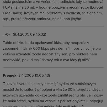
rádia poslouchám a ve večerních hodinách, kdy se hodinová
FUP sníží na 30 mb v hodině používám reconnector (Eurotel
Free Dialer). Kdybych měl problémy s rychlostí, se signálem,
atp., prostě převedu smlouvu na někoho jinýho.
_-0-_
(8.4.2005 09:45:32)
Tuhle otázku budu opakovaně klást, aby neupadla v
zapomnění. Jinak 600 kbps přes den a 1 mbps v noci je pro
většinu uživatelů zcela nedostižný sen, pro některé není
neobvyklé, pokud mají datový tok o dva řády (!) nižší.
Premek
(8.4.2005 10:05:43)
Takoví uživatelé ale taky nesmějí bydlet ve stotisícovym
městě! Je to sdílený připojení a vím že 30 internetuchtivých
aktivních uživatelů dokáže zcela zahltit jednu bts. Je možný
že mám štěstí, bydlím na vesnici s pár set obyvateli, připojuji
se na bts ze sousedního města, kde mají adsl a 2