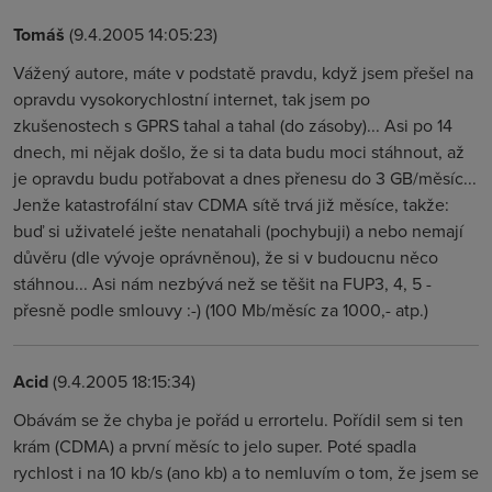
Tomáš
(9.4.2005 14:05:23)
Vážený autore, máte v podstatě pravdu, když jsem přešel na
opravdu vysokorychlostní internet, tak jsem po
zkušenostech s GPRS tahal a tahal (do zásoby)... Asi po 14
dnech, mi nějak došlo, že si ta data budu moci stáhnout, až
je opravdu budu potřabovat a dnes přenesu do 3 GB/měsíc...
Jenže katastrofální stav CDMA sítě trvá již měsíce, takže:
buď si uživatelé ješte nenatahali (pochybuji) a nebo nemají
důvěru (dle vývoje oprávněnou), že si v budoucnu něco
stáhnou... Asi nám nezbývá než se těšit na FUP3, 4, 5 -
přesně podle smlouvy :-) (100 Mb/měsíc za 1000,- atp.)
Acid
(9.4.2005 18:15:34)
Obávám se že chyba je pořád u errortelu. Pořídil sem si ten
krám (CDMA) a první měsíc to jelo super. Poté spadla
rychlost i na 10 kb/s (ano kb) a to nemluvím o tom, že jsem se