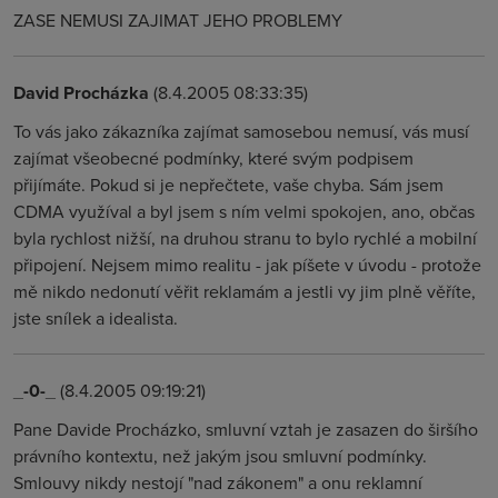
ZASE NEMUSI ZAJIMAT JEHO PROBLEMY
David Procházka
(8.4.2005 08:33:35)
To vás jako zákazníka zajímat samosebou nemusí, vás musí
zajímat všeobecné podmínky, které svým podpisem
přijímáte. Pokud si je nepřečtete, vaše chyba. Sám jsem
CDMA využíval a byl jsem s ním velmi spokojen, ano, občas
byla rychlost nižší, na druhou stranu to bylo rychlé a mobilní
připojení. Nejsem mimo realitu - jak píšete v úvodu - protože
mě nikdo nedonutí věřit reklamám a jestli vy jim plně věříte,
jste snílek a idealista.
_-0-_
(8.4.2005 09:19:21)
Pane Davide Procházko, smluvní vztah je zasazen do širšího
právního kontextu, než jakým jsou smluvní podmínky.
Smlouvy nikdy nestojí "nad zákonem" a onu reklamní