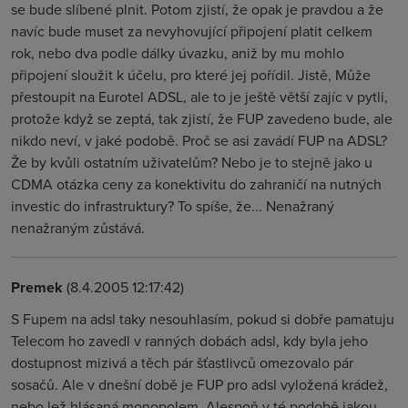
se bude slíbené plnit. Potom zjistí, že opak je pravdou a že
navíc bude muset za nevyhovující připojení platit celkem
rok, nebo dva podle dálky úvazku, aniž by mu mohlo
připojení sloužit k účelu, pro které jej pořídil. Jistě, Může
přestoupit na Eurotel ADSL, ale to je ještě větší zajíc v pytli,
protože když se zeptá, tak zjistí, že FUP zavedeno bude, ale
nikdo neví, v jaké podobě. Proč se asi zavádí FUP na ADSL?
Že by kvůli ostatním uživatelům? Nebo je to stejně jako u
CDMA otázka ceny za konektivitu do zahraničí na nutných
investic do infrastruktury? To spíše, že... Nenažraný
nenažraným zůstává.
Premek
(8.4.2005 12:17:42)
S Fupem na adsl taky nesouhlasím, pokud si dobře pamatuju
Telecom ho zavedl v ranných dobách adsl, kdy byla jeho
dostupnost mizivá a těch pár šťastlivců omezovalo pár
sosačů. Ale v dnešní době je FUP pro adsl vyložená krádež,
nebo lež hlásaná monopolem. Alespoň v té podobě jakou