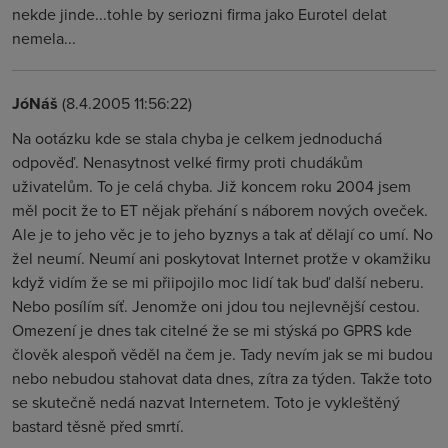
nekde jinde...tohle by seriozni firma jako Eurotel delat
nemela...
JóNáš
(8.4.2005 11:56:22)
Na ootázku kde se stala chyba je celkem jednoduchá
odpověď. Nenasytnost velké firmy proti chudákům
uživatelům. To je celá chyba. Již koncem roku 2004 jsem
měl pocit že to ET nějak přehání s náborem nových oveček.
Ale je to jeho věc je to jeho byznys a tak ať dělají co umí. No
žel neumí. Neumí ani poskytovat Internet protže v okamžiku
když vidím že se mi přiipojilo moc lidí tak buď další neberu.
Nebo posílím síť. Jenomže oni jdou tou nejlevnější cestou.
Omezení je dnes tak citelné že se mi stýská po GPRS kde
člověk alespoň věděl na čem je. Tady nevím jak se mi budou
nebo nebudou stahovat data dnes, zítra za týden. Takže toto
se skutečně nedá nazvat Internetem. Toto je vykleštěný
bastard těsně před smrtí.