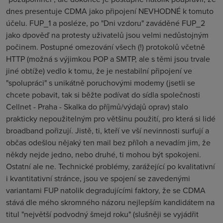
dnes presentuje CDMA jako připojení NEVHODNÉ k tomuto
účelu. FUP_1 a posléze, po "Dni vzdoru" zaváděné FUP_2
jako dpověď na protesty uživatelů jsou velmi nedůstojným
počinem. Postupné omezování všech (!) protokolů včetně
HTTP (možná s výjimkou POP a SMTP, ale s těmi jsou trvale
jiné obtíže) vedlo k tomu, že je nestabilní připojení ve
"spolupráci" s unikátně poruchovými modemy (jsetli se
chcete pobavit, tak si běžte podívat do sídla společnosti
Cellnet - Praha - Skalka do příjmů/výdajů oprav) stalo
prakticky nepoužitelným pro většinu použití, pro která si lidé
broadband pořizují. Jistě, ti, kteří ve vší nevinnosti surfují a
občas odešlou nějaký ten mail bez příloh a nevadím jim, že
někdy nejde jedno, nebo druhé, ti mohou být spokojeni.
Ostatní ale ne. Technické problémy, zarážející po kvalitativní
i kvantitativní stránce, jsou ve spojení se zavedenými
variantami FUP natolik degradujícími faktory, že se CDMA
stává dle mého skromného názoru nejlepším kandidátem na
titul "největší podvodný šmejd roku" (slušněji se vyjádřit