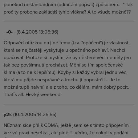
poněkud nestandardním (odmítám popsat) způsobem... " Tak
proč ty proboha zakládáš tyhle vlákna? A to všude možně??
_-0-_
(8.4.2005 13:06:36)
Odpověď otázkou na jiné tema (tzv. "opáčení") je vlastnost,
která se nejčastěji vyskytuje u opačného pohlaví. Nechci
opačovat: Protože si myslím, že by některé věci neměly jen
tak bez povšimnutí procházet. Mění se tím společenské
klima (a to ne k lepšímu). Kdyby si každý vybral jednu věc,
která mu přijde nesprávně a trochu ji popostrčil... Je to
možná tupě naivní, ale z toho, co dělám, mám dobrý pocit.
That`s all. Hezký weekend.
y2k
(10.4.2005 14:25:55)
NEznám sice příliš CDMA, ještě jsem se s tímto připojením
ve své praxi nesetkal, ale plně Ti věřím, že cokoli v podání