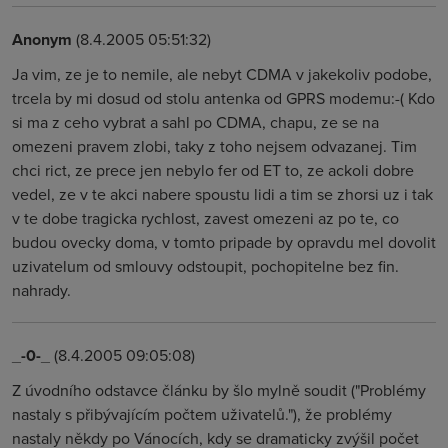
Anonym
(8.4.2005 05:51:32)
Ja vim, ze je to nemile, ale nebyt CDMA v jakekoliv podobe,
trcela by mi dosud od stolu antenka od GPRS modemu:-( Kdo
si ma z ceho vybrat a sahl po CDMA, chapu, ze se na
omezeni pravem zlobi, taky z toho nejsem odvazanej. Tim
chci rict, ze prece jen nebylo fer od ET to, ze ackoli dobre
vedel, ze v te akci nabere spoustu lidi a tim se zhorsi uz i tak
v te dobe tragicka rychlost, zavest omezeni az po te, co
budou ovecky doma, v tomto pripade by opravdu mel dovolit
uzivatelum od smlouvy odstoupit, pochopitelne bez fin.
nahrady.
_-0-_
(8.4.2005 09:05:08)
Z úvodního odstavce článku by šlo mylně soudit ("Problémy
nastaly s přibývajícím počtem uživatelů."), že problémy
nastaly někdy po Vánocích, kdy se dramaticky zvýšil počet