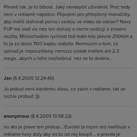
Přesně tak..je to blbost. Jaký nenasytní uživatelé. Proč tedy
není v reklamě napsáno: Připojení pro přiteplený manažírky,
aby mohli stahovat porno i cestou ve vlaku do ostravi? Novy
FUP me vadi vic nez ten minuly a vazne uvazuji o zruseni
sluzby. Mimochodem rychlost ted malo kdy previsi 250kbit a
to je za skoro 1100 kapku slabota. Nemluvim o tom, ze
upload je nepouzitleny, nemuzu poslat mailem ani 2-3
mega...abych u toho nezhebnul, nez se to dodela...
Jan
(8.4.2005 12:24:40)
Jo pokud veris kazdemu slovu, co zazni v reklame, tak se
rychle probud :)))
anonymous
(8.4.2005 13:58:22)
no ato je prave ten pristup....Eurotel (a nejen on) naslibuje v
reklame hory doly aby sis to od nej koupil... a pravda je