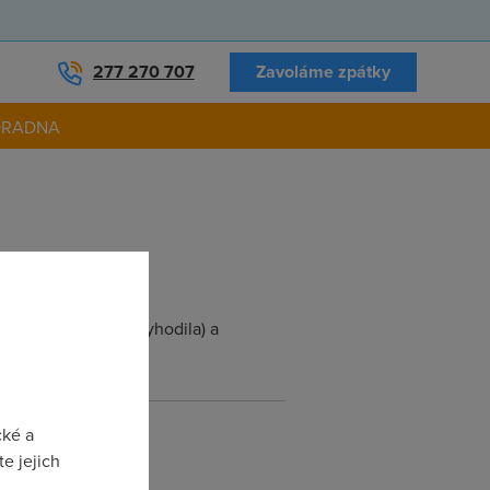
277 270 707
Zavoláme zpátky
ORADNA
 (asi ji manzelka vyhodila) a
cké a
e jejich
 reset,