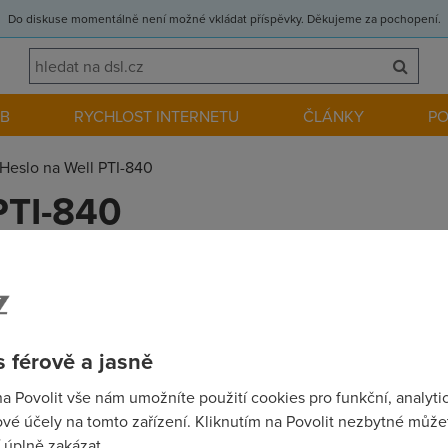
Do diskuse momentálně není možné vkládat příspěvky. Děkujeme za pochopení.
EB
RYCHLOST INTERNETU
ČLÁNKY
P
Heslo na Well PTI-840
PTI-840
i jmeno a heslo pro adsl modem Well PTI-840 nemuzu najit krabici
mnohokrat dekuji.
 férově a jasně
na Povolit vše nám umožníte použití cookies pro funkční, analyti
vé účely na tomto zařízení. Kliknutím na Povolit nezbytné můžet
ser, pass:password pokud neni v tovarnim nastavení tak 10s držet
 úplně zakázat.