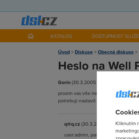
KATALOG
DOSTUPNOST SLUŽ
Úvod
>
Diskuse
>
Obecná diskuse
>
Heslo na Well 
Gorin
(30.3.2005 21:19:15)
prosim vas vite nekdo jake je zakladn
potrebuji nastavit nejake parametry 
Cookies
Kliknutím 
q@q.cz
(30.3.2005 23:34:56)
marketingo
user:admin, pass:epicrouter user:u
zpracování