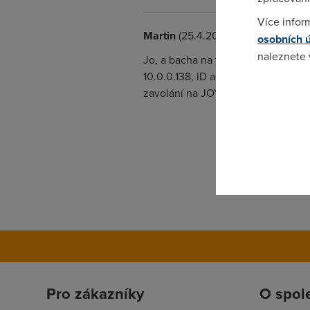
Více infor
Martin
(25.4.2005 12:31:14)
osobních 
naleznete
Jo, a bacha na to, co se stalo mně
10.0.0.138, ID admin a heslo admin
Pokud se o
zavolání na JOYCE ČR - ofic. dovozc
odkazu.
Pro zákazníky
O spol