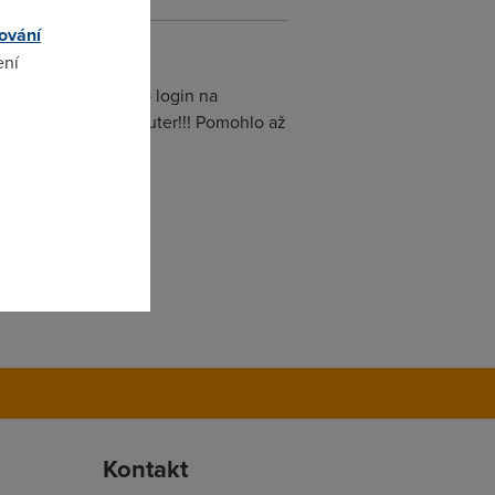
ování
ení
m návodem, kde stálo login na
admina heslo epicrouter!!! Pomohlo až
omto
Kontakt