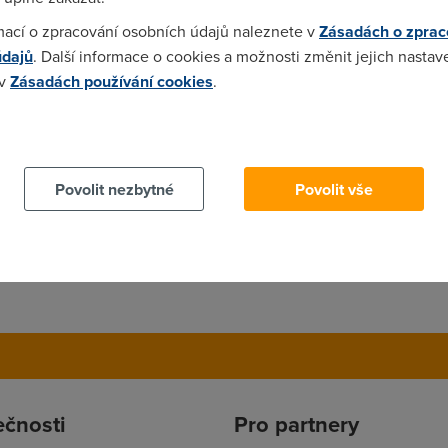
mací o zpracování osobních údajů naleznete v
Zásadách o zprac
údajů
. Další informace o cookies a možnosti změnit jejich nastav
 v
Zásadách používání cookies
.
. Dostal jsem router s posledním firmware, ale prý předposlední
, což je ŠPATNĚ! Od dubna je nová verze FW, login 10.0.0.2, ID 
 cookies chcete dozvědět více, další podrobnosti najdete na t
e do ČR, prý to zmastili oni, omluvili se.
Povolit nezbytné
Povolit vše
ečnosti
Pro partnery