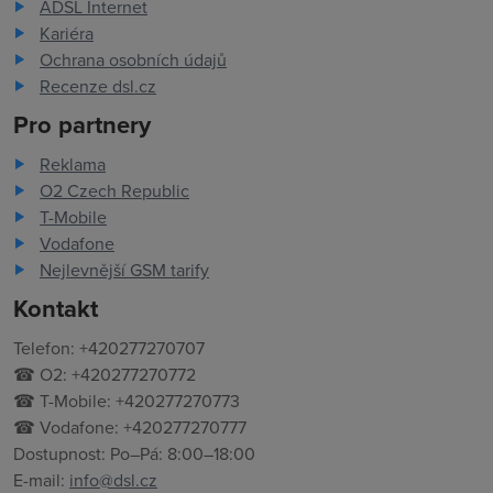
ADSL Internet
Kariéra
Ochrana osobních údajů
Recenze dsl.cz
Pro partnery
Reklama
O2 Czech Republic
T-Mobile
Vodafone
Nejlevnější GSM tarify
Kontakt
Telefon: +420277270707
☎ O2: +420277270772
☎ T-Mobile: +420277270773
☎ Vodafone: +420277270777
Dostupnost: Po–Pá: 8:00–18:00
E-mail:
info@dsl.cz