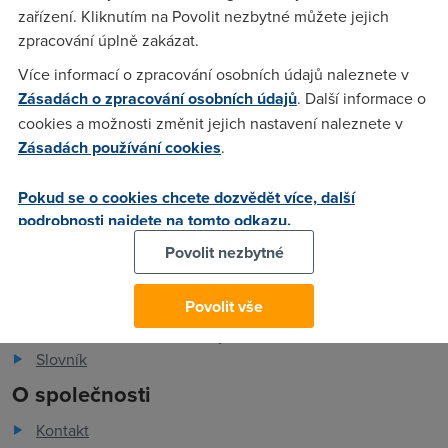
zařízení. Kliknutím na Povolit nezbytné můžete jejich
zpracování úplně zakázat.
Anonym
(6.4.2005 17:31:16)
Více informací o zpracování osobních údajů naleznete v
Zásadách o zpracování osobních údajů
. Další informace o
Garantovana linka :)
cookies a možnosti změnit jejich nastavení naleznete v
Zásadách používání cookies
.
Pokud se o cookies chcete dozvědět více, další
podrobnosti najdete na tomto odkazu.
Pro zákazníky
Povolit nezbytné
Dostupnost internetu
Povolit vše
Měření rychlosti internetu
FAQ - často kladené otázky
Slovník
O společnosti
Kontakt