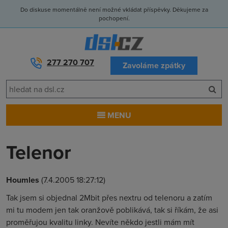
Do diskuse momentálně není možné vkládat příspěvky. Děkujeme za
pochopení.
277 270 707
Zavoláme zpátky
MENU
Telenor
Houmles
(7.4.2005 18:27:12)
Tak jsem si objednal 2Mbit přes nextru od telenoru a zatím
mi tu modem jen tak oranžově poblikává, tak si říkám, že asi
proměřujou kvalitu linky. Nevíte někdo jestli mám mít