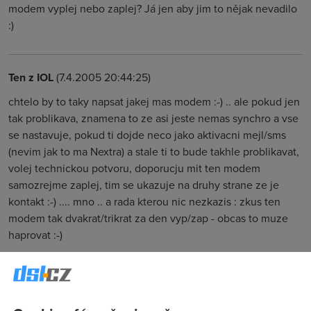
modem vyplej nebo zaplej? Já jen aby jim to nějak nevadilo
:)
Ten z IOL
(7.4.2005 20:44:25)
chtelo by to taky napsat jakej mas modem :-) .. ale pokud jen
tak problikava, znamena to ze asi jeste nemas synchro a vse
se nastavuje, pokud ti dojde neco jako aktivacni mejl/sms
(nevim jak to ma Nextra) a stale ti to bude takhle problikavat,
volej technickou potvoru, doporucju mit ten modem
samozrejme zaplej, tim se ukazuje na druhy strane ze je
kontakt :-) .... mno .. a rada kterou nic nezkazis : zkus ten
modem tak dvakrat/trikrat za den vyp/zap - obcas to muze
haprovat :-)
Anonym
(8.4.2005 06:25:46)
Ten modem je Alcatel SpeedTouch 510i. Ono to už bliká