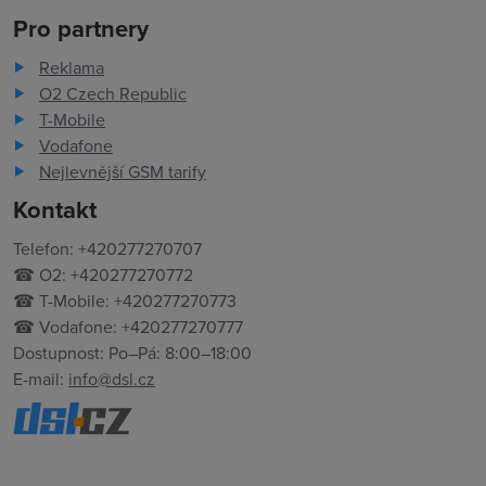
Pro partnery
Reklama
O2 Czech Republic
T-Mobile
Vodafone
Nejlevnější GSM tarify
Kontakt
Telefon: +420277270707
☎ O2: +420277270772
☎ T-Mobile: +420277270773
☎ Vodafone: +420277270777
Dostupnost: Po–Pá: 8:00–18:00
E-mail:
info@dsl.cz