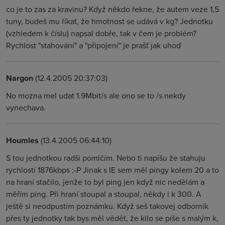
co je to zas za kravinu? Když někdo řekne, že autem veze 1,5
tuny, budeš mu říkat, že hmotnost se udává v kg? Jednotku
(vzhledem k číslu) napsal dobře, tak v čem je problém?
Rychlost "stahování" a "připojení" je prašť jak uhoď
Nargon
(12.4.2005 20:37:03)
No mozna mel udat 1.9Mbit/s ale ono se to /s nekdy
vynechava.
Houmles
(13.4.2005 06:44:10)
S tou jednotkou radši pomlčím. Nebo ti napíšu že stahuju
rychlostí 1876kbps :-P Jinak s IE sem měl pingy kolem 20 a to
na hraní stačilo, jenže to byl ping jen když nic nedělám a
měřím ping. Při hraní stoupal a stoupal, někdy i k 300. A
ještě si neodpustím poznámku. Když seš takovej odborník
přes ty jednotky tak bys měl vědět, že kilo se píše s malým k,