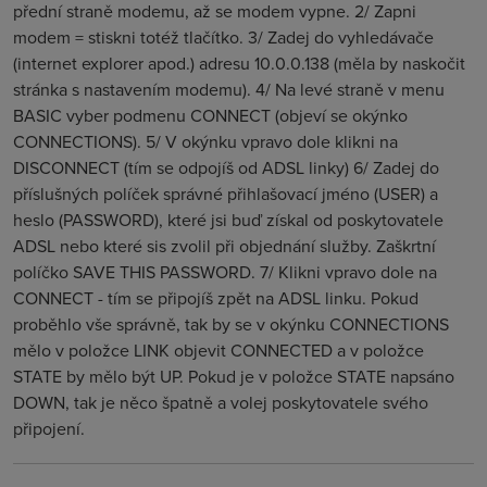
přední straně modemu, až se modem vypne. 2/ Zapni
modem = stiskni totéž tlačítko. 3/ Zadej do vyhledávače
(internet explorer apod.) adresu 10.0.0.138 (měla by naskočit
stránka s nastavením modemu). 4/ Na levé straně v menu
BASIC vyber podmenu CONNECT (objeví se okýnko
CONNECTIONS). 5/ V okýnku vpravo dole klikni na
DISCONNECT (tím se odpojíš od ADSL linky) 6/ Zadej do
příslušných políček správné přihlašovací jméno (USER) a
heslo (PASSWORD), které jsi buď získal od poskytovatele
ADSL nebo které sis zvolil při objednání služby. Zaškrtní
políčko SAVE THIS PASSWORD. 7/ Klikni vpravo dole na
CONNECT - tím se připojíš zpět na ADSL linku. Pokud
proběhlo vše správně, tak by se v okýnku CONNECTIONS
mělo v položce LINK objevit CONNECTED a v položce
STATE by mělo být UP. Pokud je v položce STATE napsáno
DOWN, tak je něco špatně a volej poskytovatele svého
připojení.