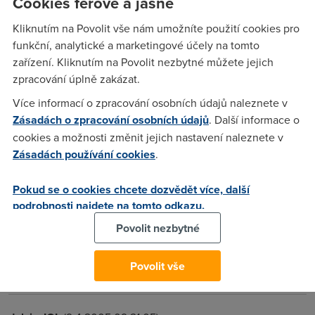
Cookies férově a jasně
druhej den, to je deprimující já už chci netit :)
Kliknutím na Povolit vše nám umožníte použití cookies pro
funkční, analytické a marketingové účely na tomto
Anonym
(8.4.2005 10:36:14)
zařízení. Kliknutím na Povolit nezbytné můžete jejich
zpracování úplně zakázat.
Jestli už ti bliká oranžový světýlko tak to znamená že by ti
DSL mělo jet, jenom chybí správně nakonfigurovat připojení.
Více informací o zpracování osobních údajů naleznete v
Zásadách o zpracování osobních údajů
. Další informace o
cookies a možnosti změnit jejich nastavení naleznete v
Anonym
(8.4.2005 15:41:06)
Zásadách používání cookies
.
Prdlacky, dokud blika oranzova, tak se snazi jenom
sesynchronizovat s dslamem. Az kdyz zacne oranzove svitit,
Pokud se o cookies chcete dozvědět více, další
tak je linka aktivni a ma smysl delat nejaky nastaveni
podrobnosti najdete na tomto odkazu.
Povolit nezbytné
TECHNIK
(8.4.2005 19:04:36)
Povolit vše
ano je to tak nemas to jeste aktiv na dslamu.musis pockat