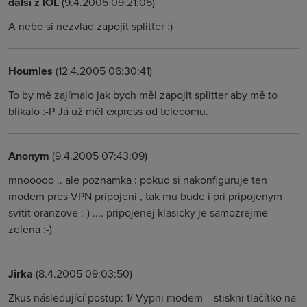
dalsi z IOL
(9.4.2005 09:21:05)
A nebo si nezvlad zapojit splitter :)
Houmles
(12.4.2005 06:30:41)
To by mě zajímalo jak bych měl zapojit splitter aby mě to
blikalo :-P Já už měl express od telecomu.
Anonym
(9.4.2005 07:43:09)
mnooooo .. ale poznamka : pokud si nakonfiguruje ten
modem pres VPN pripojeni , tak mu bude i pri pripojenym
svitit oranzove :-) .... pripojenej klasicky je samozrejme
zelena :-)
Jirka
(8.4.2005 09:03:50)
Zkus následující postup: 1/ Vypni modem = stiskni tlačítko na