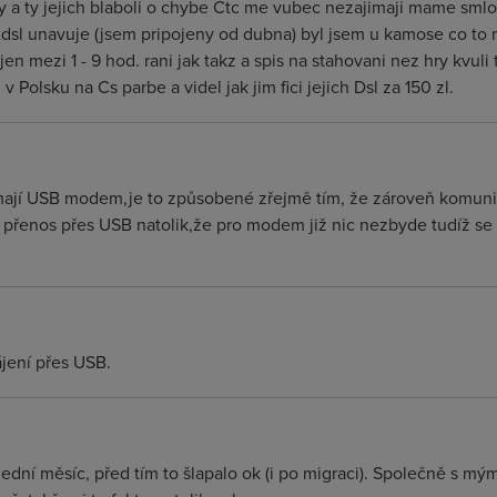
y a ty jejich blaboli o chybe Ctc me vubec nezajimaji mame smlo
Adsl unavuje (jsem pripojeny od dubna) byl jsem u kamose co to m
n mezi 1 - 9 hod. rani jak takz a spis na stahovani nez hry kvuli t
 Polsku na Cs parbe a videl jak jim fici jejich Dsl za 150 zl.
 mají USB modem,je to způsobené zřejmě tím, že zároveň komunik
íží přenos přes USB natolik,že pro modem již nic nezbyde tudíž s
ájení přes USB.
oslední měsíc, před tím to šlapalo ok (i po migraci). Společně