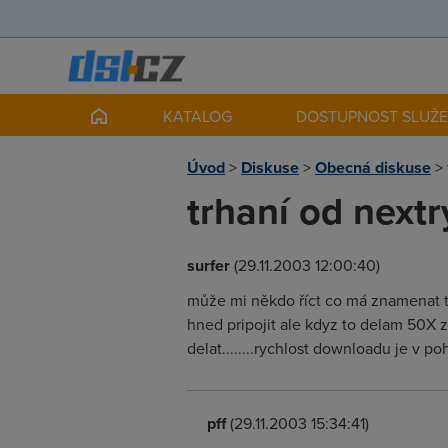
KATALOG
DOSTUPNOST SLUŽ
Úvod
>
Diskuse
>
Obecná diskuse
>
trhaní od nextr
surfer
(29.11.2003 12:00:40)
může mi někdo říct co má znamenat to,
hned pripojit ale kdyz to delam 50X za 
delat........rychlost downloadu je v p
pff
(29.11.2003 15:34:41)