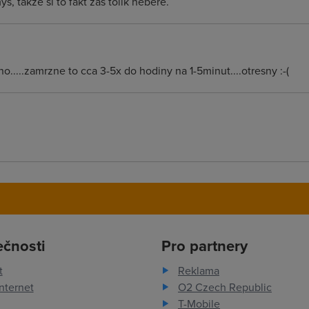
š, takže si to fakt zas tolik nebere.
.....zamrzne to cca 3-5x do hodiny na 1-5minut....otresny :-(
ečnosti
Pro partnery
t
Reklama
nternet
O2 Czech Republic
T-Mobile