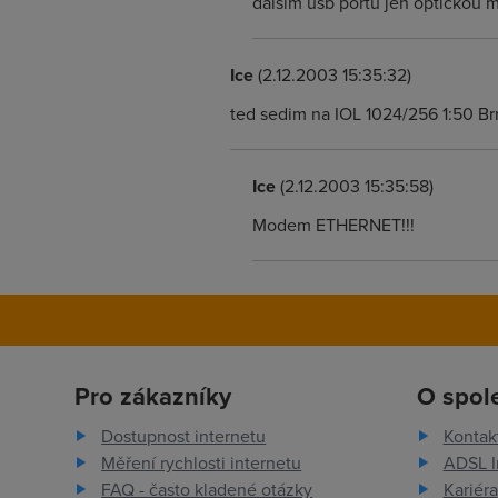
dalším usb portu jen optickou my
Ice
(2.12.2003 15:35:32)
ted sedim na IOL 1024/256 1:50 Brno
Ice
(2.12.2003 15:35:58)
Modem ETHERNET!!!
Pro zákazníky
O spol
Dostupnost internetu
Kontak
Měření rychlosti internetu
ADSL I
FAQ - často kladené otázky
Kariéra