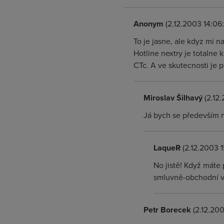
Anonym
(2.12.2003 14:06
To je jasne, ale kdyz mi 
Hotline nextry je totalne
CTc. A ve skutecnosti je p
Miroslav Šilhavý
(2.12.
Já bych se především ne
LaqueR
(2.12.2003 1
No jistě! Když máte
smluvně-obchodní v
Petr Borecek
(2.12.200