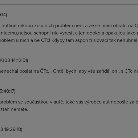
:04)
na hotline reknou ze u nich problem neni a ze se mam obratit na C
 k nicemu,nejsou schopni nic vyresit a jen dookola opakujou jako
roblem u nich a ne CTc! Kdyby tam aspon ti slovaci tak nehuhnali
2003 14:12:51)
nechal poslat na ČTc... Chtěl bych, aby vše zařídili oni, s ČTc 
5:48:17)
 problém se součástkou v autě, také vás výrobce aut nepošle za
ztah nemáte.
3 19:29:18)