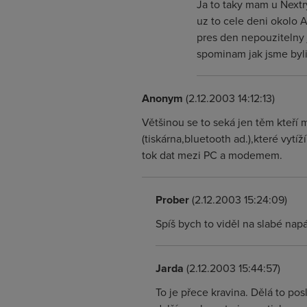
Ja to taky mam u Nextr
uz to cele deni okolo 
pres den nepouzitelny je
spominam jak jsme byli v
Anonym
(2.12.2003 14:12:13)
Většinou se to seká jen těm kteří
(tiskárna,bluetooth ad.),které vyt
tok dat mezi PC a modemem.
Prober
(2.12.2003 15:24:09)
Spíš bych to viděl na slabé nap
Jarda
(2.12.2003 15:44:57)
To je přece kravina. Dělá to p