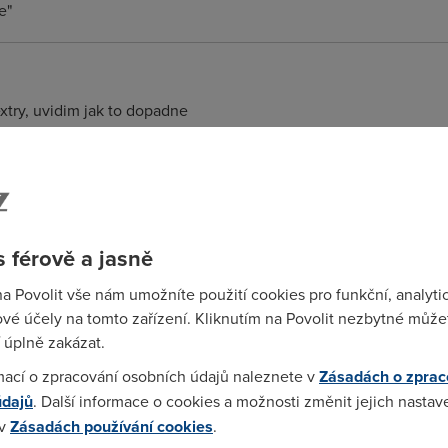
e"
extry, uvidim jak to dopadne
ledne / vecer to cca 1-2 za hodinu na cca minutu vytuhne. Kd
 neni pripojeny a pripojuje se. Take jsem to na Nextre reklamoval
 férově a jasně
na Povolit vše nám umožníte použití cookies pro funkční, analyti
vé účely na tomto zařízení. Kliknutím na Povolit nezbytné můžet
a to smysl. Nextra dela mrtvyho brouka a nic se nedeje. Vyresil
 úplně zakázat.
 At zije karneval!
mací o zpracování osobních údajů naleznete v
Zásadách o zprac
údajů
. Další informace o cookies a možnosti změnit jejich nastav
 v
Zásadách používání cookies
.