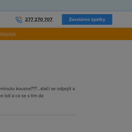
277 270 707
Zavoláme zpátky
ORADNA
minutu kousne???...stačí se odpojit a
e lidí a co se s tim da