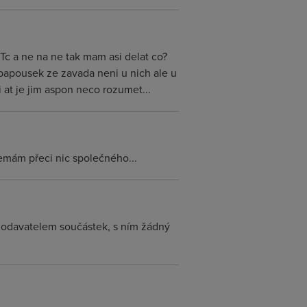
Tc a ne na ne tak mam asi delat co?
 papousek ze zavada neni u nich ale u
 at je jim aspon neco rozumet...
nemám přeci nic společného...
 dodavatelem součástek, s ním žádný