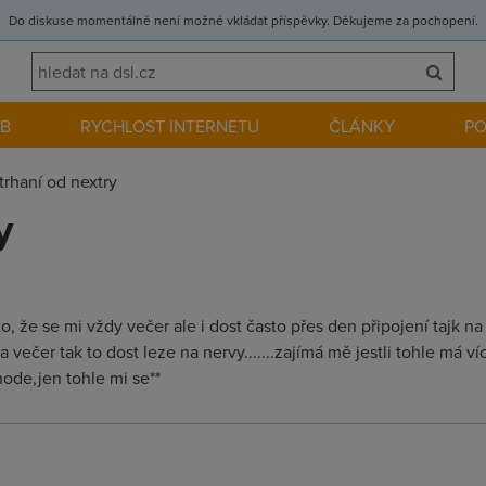
Do diskuse momentálně není možné vkládat příspěvky. Děkujeme za pochopení.
EB
RYCHLOST INTERNETU
ČLÁNKY
P
trhaní od nextry
y
 že se mi vždy večer ale i dost často přes den připojení tajk na 
večer tak to dost leze na nervy.......zajímá mě jestli tohle má víc
ohode,jen tohle mi se**