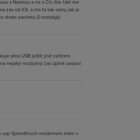
uvu s Nextrou a ne s Ctc.Ale fakt me
a zas od IOL a ma to tak samy jak ja
e strate packetu.S nostalgiji
uje přes USB ještě jiné zařízení
e na nejaký nezbytný čas úplně zastaví
 s mým usp Speedtouch modemem mám v