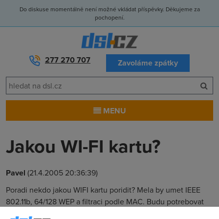
Do diskuse momentálně není možné vkládat příspěvky. Děkujeme za
pochopení.
277 270 707
Zavoláme zpátky
MENU
Jakou WI-FI kartu?
Pavel
(21.4.2005 20:36:39)
Poradi nekdo jakou WIFI kartu poridit? Mela by umet IEEE
802.11b, 64/128 WEP a filtraci podle MAC. Budu potrebovat
jednu PCI a druhou do ADSL routeru. Diky