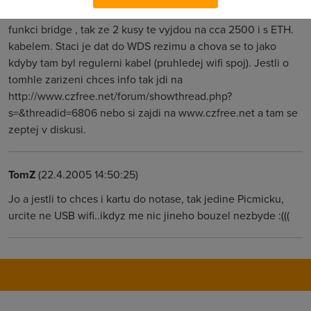
Tak si porid Ovislink 1120AP , je to apcko za cca 1200 kc a ma
funkci bridge , tak ze 2 kusy te vyjdou na cca 2500 i s ETH.
kabelem. Staci je dat do WDS rezimu a chova se to jako
kdyby tam byl regulerni kabel (pruhledej wifi spoj). Jestli o
tomhle zarizeni chces info tak jdi na
http://www.czfree.net/forum/showthread.php?
s=&threadid=6806 nebo si zajdi na www.czfree.net a tam se
zeptej v diskusi.
TomZ
(22.4.2005 14:50:25)
Jo a jestli to chces i kartu do notase, tak jedine Picmicku,
urcite ne USB wifi..ikdyz me nic jineho bouzel nezbyde :(((