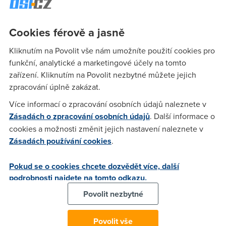
Cookies férově a jasně
TomZ
(22.4.2005 00:03:24)
do routeru pripoj APcko.. zadnou kartu cece a na co to
Kliknutím na Povolit vše nám umožníte použití cookies pro
chces? na wifi doma po byte nebo nekam ven?
funkční, analytické a marketingové účely na tomto
zařízení. Kliknutím na Povolit nezbytné můžete jejich
zpracování úplně zakázat.
Pavel
(22.4.2005 11:12:41)
Více informací o zpracování osobních údajů naleznete v
Doma po byte do PC, bude to cca 10-15m pres jednu ci dve
Zásadách o zpracování osobních údajů
. Další informace o
cihlove zdi. Pripojeni mam ADSL a ted se mi vali po zemi
cookies a možnosti změnit jejich nastavení naleznete v
kabel, pricemz prcek o nej bud zakopava nebo konektory
Zásadách používání cookies
.
dostavaji zabrat. Ceny WIFI karet nejsou horentni, takze
kdyz vis co chces, neni problem koupit.Ale rad si necham
Pokud se o cookies chcete dozvědět více, další
poradit od nekoho, komu uz par karet rukama proslo a ma
podrobnosti najdete na tomto odkazu.
prakticke zkusenosti.
Povolit nezbytné
Fang
(22.4.2005 14:00:54)
Povolit vše