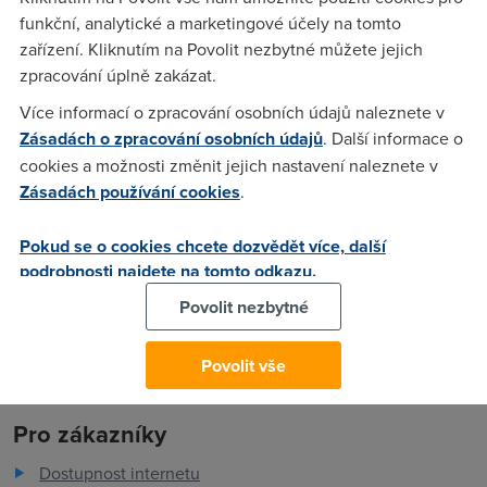
802.11b a WEP 128. Diky
funkční, analytické a marketingové účely na tomto
zařízení. Kliknutím na Povolit nezbytné můžete jejich
zpracování úplně zakázat.
:))
(26.4.2005 09:58:25)
Více informací o zpracování osobních údajů naleznete v
My je pouzivame a v pohode. Valime na 22Mb. Jen se vyhni
Zásadách o zpracování osobních údajů
. Další informace o
AP 700 to je des, vetsinou, tak z 10 jich 5 blbne.
cookies a možnosti změnit jejich nastavení naleznete v
Zásadách používání cookies
.
Jarda
(26.4.2005 17:29:28)
Pokud se o cookies chcete dozvědět více, další
Na tenhle ucel ti to bohate staci...
podrobnosti najdete na tomto odkazu.
Povolit nezbytné
Povolit vše
Pro zákazníky
Dostupnost internetu