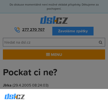
Do diskuse momentálně není možné vkládat příspěvky. Děkujeme za
pochopení.
277 270 707
Zavoláme zpátky
MENU
Pockat ci ne?
JIrka
(29.4.2005 08:24:03)
Vyplati se s objednanim adsl pockat do zari nebo ne? Ted mi
velice laka pripojeni od Nextry 1024/256 za 690 Kc a po
stazeni 10 gb snizena rychlost na 128/128 kbps. Ale nechtel