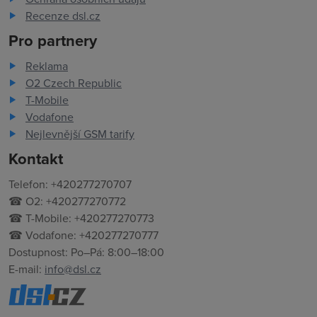
Recenze dsl.cz
Pro partnery
Reklama
O2 Czech Republic
T-Mobile
Vodafone
Nejlevnější GSM tarify
Kontakt
Telefon: +420277270707
☎ O2: +420277270772
☎ T-Mobile: +420277270773
☎ Vodafone: +420277270777
Dostupnost: Po–Pá: 8:00–18:00
E-mail:
info@dsl.cz