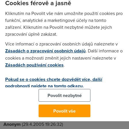
Cookies férově a jasně
bych se nejak unahlit, aby treba v zari nebylo neco lepsiho.
Diky za rady.
Kliknutím na Povolit vše nám umožníte použití cookies pro
funkční, analytické a marketingové účely na tomto
zařízení. Kliknutím na Povolit nezbytné můžete jejich
Anonym
(29.4.2005 13:10:04)
zpracování úplně zakázat.
No a nebo treba v rijnu, listopadu, prosinci :) To by slovek
Více informací o zpracování osobních údajů naleznete v
nesmel objednat nikdy nic.
Zásadách o zpracování osobních údajů
. Další informace o
cookies a možnosti změnit jejich nastavení naleznete v
Zásadách používání cookies
.
TomM
(29.4.2005 16:27:34)
a kdes na září přišel?? podle toho že bude možné mít
Pokud se o cookies chcete dozvědět více, další
PPPoE?? to je ale pouze technologická změna, nic v
podrobnosti najdete na tomto odkazu.
rychlostech to znamenta nebude. Dá se očekávat že
Povolit nezbytné
telekom zas něco vykoume po 30.5., ale otázka je co, buď
další prodloužení pilotního provozu, nebo něco jiného
Povolit vše
Anonym
(29.4.2005 19:26:32)