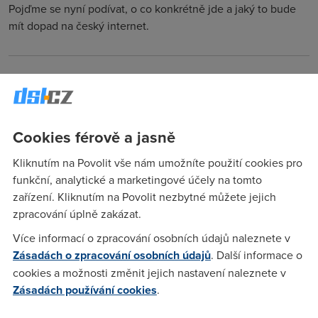
Pojďme se nyní podívat, o co konkrétně jde a jaký to bude
mít dopad na český internet.
Anonym
(30.4.2005 08:48:18)
Jistěže na tom prodělá koncový uživatel. Ale to se poslední
dobou už stává často, že na pochybení a nelogické (nechtěl
Cookies férově a jasně
jsem použít slovo "debilní") rozhodování státu a jeho
úředníků doplácejí obyčejní lidé, ať už je bereme jako
Kliknutím na Povolit vše nám umožníte použití cookies pro
koncové uživatele služeb nebo jen čistě jako daňové
funkční, analytické a marketingové účely na tomto
poplatníky.
zařízení. Kliknutím na Povolit nezbytné můžete jejich
zpracování úplně zakázat.
Anonym
(3.5.2005 07:44:36)
Více informací o zpracování osobních údajů naleznete v
Zásadách o zpracování osobních údajů
. Další informace o
Rozhodnutím Stádníka vzrostl zisk ČT. Kolik procent bere
cookies a možnosti změnit jejich nastavení naleznete v
Stádník za rozhodnutí, je to 10% z ceny (ze zisku) jako
Zásadách používání cookies
.
ostatní pražští úředníci, nebo víc?