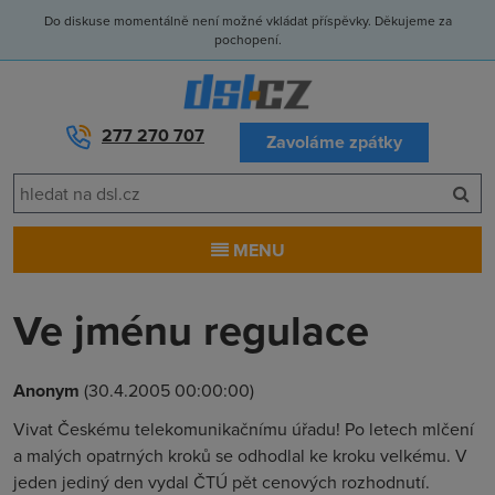
Do diskuse momentálně není možné vkládat příspěvky. Děkujeme za
pochopení.
277 270 707
Zavoláme zpátky
MENU
Ve jménu regulace
Anonym
(30.4.2005 00:00:00)
Vivat Českému telekomunikačnímu úřadu! Po letech mlčení
a malých opatrných kroků se odhodlal ke kroku velkému. V
jeden jediný den vydal ČTÚ pět cenových rozhodnutí.