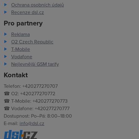
Ochrana osobních údajů
Recenze dsl.cz
Pro partnery
Reklama
O2 Czech Republic
T-Mobile
Vodafone
Nejlevnější GSM tarify
Kontakt
Telefon: +420277270707
☎ O2: +420277270772
☎ T-Mobile: +420277270773
☎ Vodafone: +420277270777
Dostupnost: Po–Pá: 8:00–18:00
E-mail:
info@dsl.cz