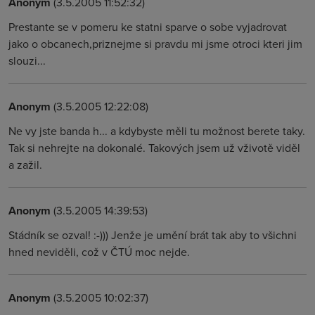
Anonym
(3.5.2005 11:52:32)
Prestante se v pomeru ke statni sparve o sobe vyjadrovat
jako o obcanech,priznejme si pravdu mi jsme otroci kteri jim
slouzi...
Anonym
(3.5.2005 12:22:08)
Ne vy jste banda h... a kdybyste měli tu možnost berete taky.
Tak si nehrejte na dokonalé. Takových jsem už vživotě viděl
a zažil.
Anonym
(3.5.2005 14:39:53)
Stádník se ozval! :-))) Jenže je umění brát tak aby to všichni
hned neviděli, což v ČTÚ moc nejde.
Anonym
(3.5.2005 10:02:37)