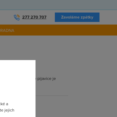
277 270 707
Zavoláme zpátky
ORADNA
lo, zbavit se zlute pijavice je
cké a
e jejich