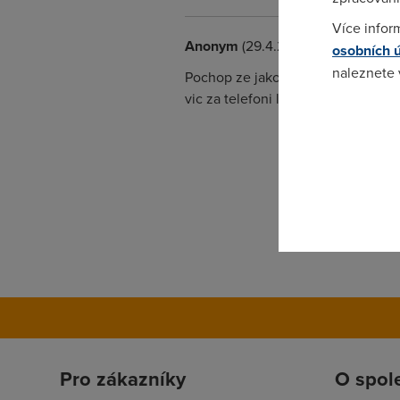
Více infor
Anonym
(29.4.2005 13:28:31)
osobních 
naleznete
Pochop ze jako otrok tohoto statu 
vic za telefoni linku nez si platil d
Pokud se o
odkazu.
Pro zákazníky
O spol