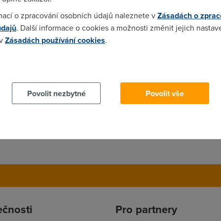
mací o zpracování osobních údajů naleznete v
Zásadách o zprac
údajů
. Další informace o cookies a možnosti změnit jejich nastav
 v
Zásadách používání cookies
.
mas povinnost vse platit to znamena ze i telefoni linku kterou ne
riv,protoze otrokari tak rozhodly.
 cookies chcete dozvědět více, další podrobnosti najdete na t
Povolit nezbytné
Povolit vše
ečnosti
Pro partnery