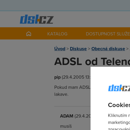
KATALOG
DOSTUPNOST SLUŽ
Úvod
>
Diskuse
>
Obecná diskuse
>
ADSL od Telen
pip
(29.4.2005 13:23:14)
Pokud mam ADSL od telenoru... musim 
lakave.
Cookies
Kliknutím 
ADAM
(29.4.2005 13:26:33)
marketingo
musíš
zpracování