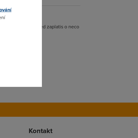
ování
ení
pouzivas k volani.Ted zaplatis o neco
omto
Kontakt