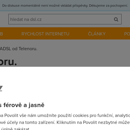
Do diskuse momentálně není možné vkládat příspěvky. Děkujeme za pochopení.
EB
RYCHLOST INTERNETU
ČLÁNKY
P
ADSL od Telenoru.
oru.
platit telekomu pausal? Kdz nechci volat? Docela by me to zajma
 férově a jasně
na Povolit vše nám umožníte použití cookies pro funkční, analyti
vé účely na tomto zařízení. Kliknutím na Povolit nezbytné můžet
 úplně zakázat.