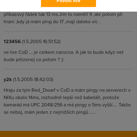
Povolit vše
Ano přesně tak .Já mám třeba ping na gamezone přes
příkazový řádek tak 13 ms.Jim to naměří 9 ,ale potom při
hraní ,kdy já mám ping do 17 ,mají daleko víc .
123456
(1.5.2005 16:51:52)
ve hre CoD ... je celkem narocna. A jak to bude kdyz net
bude prtizenej co potom ? :)
y2k
(1.5.2005 18:42:03)
Hraju za tým Red_Dwarf v CoD a mám pingy na serverech v
NIXu okolo 14ms, rozhodně lepší než kabeláři, protože
kamarád má UPC 2048/256 a má pingy o 5ms vyšší.... Takže
se neboj, mám jeden z nejnižších pingů .....