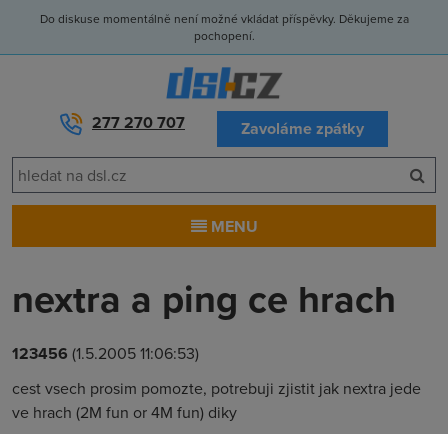
Do diskuse momentálně není možné vkládat příspěvky. Děkujeme za
pochopení.
277 270 707
Zavoláme zpátky
MENU
nextra a ping ce hrach
123456
(1.5.2005 11:06:53)
cest vsech prosim pomozte, potrebuji zjistit jak nextra jede
ve hrach (2M fun or 4M fun) diky