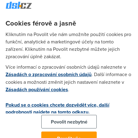
chafa
(1.5.2005 13:09:29)
Cookies férově a jasně
urcite ti to pojede v pohode :)
Kliknutím na Povolit vše nám umožníte použití cookies pro
funkční, analytické a marketingové účely na tomto
Dawgh
(1.5.2005 14:31:01)
zařízení. Kliknutím na Povolit nezbytné můžete jejich
Samozrejme zalezi na konretni hre a konrkretnim serveru.
zpracování úplně zakázat.
Nikdy na tom nebudes jako kabelari, ale napr. v quake3 sou
Více informací o zpracování osobních údajů naleznete v
pingy v rozmezi 17-27. A je uz celkem jedno jestli mas
Zásadách o zpracování osobních údajů
. Další informace o
512/1024/2056... Packetlost je vybornej. Proste bud klidu :)
cookies a možnosti změnit jejich nastavení naleznete v
Zásadách používání cookies
.
Laky
(1.5.2005 16:22:03)
Pokud se o cookies chcete dozvědět více, další
Ja mam teda o dost lepsi ping nez lidi na chellu, o netboxu
podrobnosti najdete na tomto odkazu.
nemluve.
Povolit nezbytné
Anonym
(1.5.2005 18:13:23)