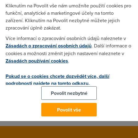
nijak nevyjádřilo.
Kliknutím na Povolit vše nám umožníte použití cookies pro
funkční, analytické a marketingové účely na tomto
zařízení. Kliknutím na Povolit nezbytné můžete jejich
Anonym
(2.5.2005 11:59:05)
zpracování úplně zakázat.
Jezkovy voci, tak se ptej znova u nich ne, kdo to ma vedet
Více informací o zpracování osobních údajů naleznete v
jinej nez UPC. Porad je votravuj neco z nich musi vypadnout.
Zásadách o zpracování osobních údajů
. Další informace o
cookies a možnosti změnit jejich nastavení naleznete v
Zásadách používání cookies
.
Anonym
(2.5.2005 14:21:15)
já mám taky dotaz, kdy chcipne grebenicek??
Pokud se o cookies chcete dozvědět více, další
podrobnosti najdete na tomto odkazu.
Povolit nezbytné
Withman
(2.5.2005 15:08:22)
Až naprší a uschne...Grebeníček :)
Povolit vše