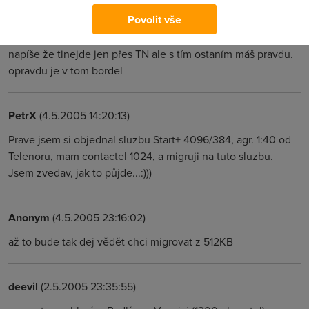
deevil
(3.5.2005 16:59:40)
Povolit vše
na stránkách https://checkdslam.telenornetworks.cz/ ti to
napíše že tinejde jen přes TN ale s tím ostaním máš pravdu.
opravdu je v tom bordel
PetrX
(4.5.2005 14:20:13)
Prave jsem si objednal sluzbu Start+ 4096/384, agr. 1:40 od
Telenoru, mam contactel 1024, a migruji na tuto sluzbu.
Jsem zvedav, jak to půjde...:)))
Anonym
(4.5.2005 23:16:02)
až to bude tak dej vědět chci migrovat z 512KB
deevil
(2.5.2005 23:35:55)