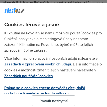
obyvateli, takže velké město to není a ani jedno z těch málo
vyjmenovaných měst není blízko. Nenapadá mě nic jiného,
než že by to ke mně vedli pře Český Telecom.
Cookies férově a jasně
Nargon
(2.5.2005 23:26:45)
Kliknutím na Povolit vše nám umožníte použití cookies pro
Hm drive to nextra psala co jde na telenoru a telecomu, ted
funkční, analytické a marketingové účely na tomto
uz ne, coz je skoda. Ale stale muzes pouzit tenhle web na
zařízení. Kliknutím na Povolit nezbytné můžete jejich
otestovani jen telenoru:
zpracování úplně zakázat.
https://checkdslam.telenornetworks.cz/
Více informací o zpracování osobních údajů naleznete v
Zásadách o zpracování osobních údajů
. Další informace o
cookies a možnosti změnit jejich nastavení naleznete v
Michal
(3.5.2005 16:56:25)
Zásadách používání cookies
.
Ještě když zkusím moje číslo na stránkách telekomu, jestli
mi půjde adsl tak jde max rychlost 256/64 a přes nextru jde i
Pokud se o cookies chcete dozvědět více, další
4 Mb a na adrese https://checkdslam.telenornetworks.cz/ mi
podrobnosti najdete na tomto odkazu.
prý nepůjde vůbec žádná dsl, tak nevím.
Povolit nezbytné