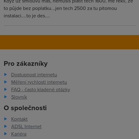
Kdyz uz smlouvu mas, nemusis platit tech 1600, me rekli, ze
to půjde bez poplatku...jen tech 2500 za tu pitomou
instalaci....to je des....
Pro zákazníky
Dostupnost internetu
Měření rychlosti internetu
FAQ - často kladené otázky
Slovník
O společnosti
Kontakt
ADSL Internet
Kariéra