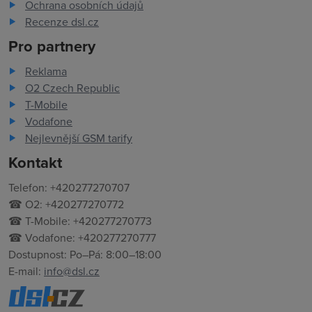
Ochrana osobních údajů
Recenze dsl.cz
Pro partnery
Reklama
O2 Czech Republic
T-Mobile
Vodafone
Nejlevnější GSM tarify
Kontakt
Telefon: +420277270707
☎ O2: +420277270772
☎ T-Mobile: +420277270773
☎ Vodafone: +420277270777
Dostupnost: Po–Pá: 8:00–18:00
E-mail:
info@dsl.cz