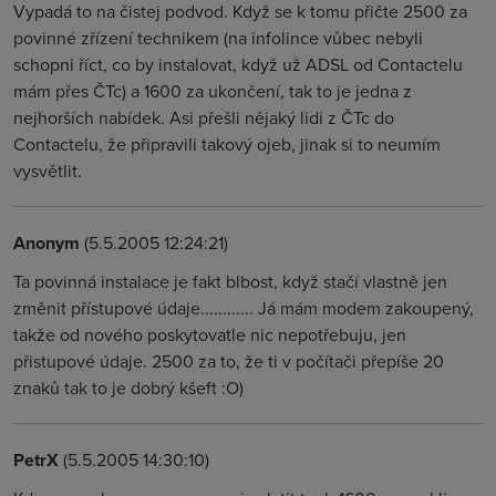
Vypadá to na čistej podvod. Když se k tomu přičte 2500 za
povinné zřízení technikem (na infolince vůbec nebyli
schopni říct, co by instalovat, když už ADSL od Contactelu
mám přes ČTc) a 1600 za ukončení, tak to je jedna z
nejhorších nabídek. Asi přešli nějaký lidi z ČTc do
Contactelu, že připravili takový ojeb, jinak si to neumím
vysvětlit.
Anonym
(5.5.2005 12:24:21)
Ta povinná instalace je fakt blbost, když stačí vlastně jen
změnit přístupové údaje............ Já mám modem zakoupený,
takže od nového poskytovatle nic nepotřebuju, jen
přistupové údaje. 2500 za to, že ti v počítači přepíše 20
znaků tak to je dobrý kšeft :O)
PetrX
(5.5.2005 14:30:10)