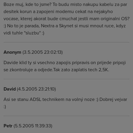
Boze muj, kde to jsme? To budu misto nakupu kabelu za par
desitek korun a zapojeni modemu cekat na nejakyho
vocase, kterej akorat bude cmuchat jestli mam originalni OS?
:) No to je parada, Nextra a Skynet si musi mnout ruce, kdyz
vidi tuhle "sluzbu" :)
Anonym
(3.5.2005 23:02:13)
Davide klid ty si vsechno zapojis pripravis on prijede pripoji
se zkontroluje a odjede.Tak zato zaplatis tech 2,5K.
David
(4.5.2005 23:21:10)
Asi se stanu ADSL technikem na volný noze :) Dobrej vejvar
:)
Petr
(5.5.2005 11:39:33)