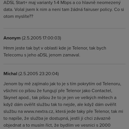
ADSL Start+ maj varianty 1-4 Mbps a co hlavně neomezený
data. Volal jsem k nim a neni tam žádná fairuser policy. Co si
otom myslíte??
Anonym
(2.5.2005 17:00:03)
Hmm jeste tak byt v oblasti kde je Telenor, tak bych
Telecomu s jeho aDSL jenom zamaval.
Michal
(2.5.2005 23:20:04)
Jenom by mě zajímalo jak to je s tím pokrytím od Telenoru,
všichni co píšou že fungují pře Telenor jako Contactel,
Skynet apod., tak píšou že to je jen ve velkých mětech a
když dám ověřit službu tak to nejde, ale když dám ověřit
službu na www.nextra.cz, která jede taky pře Telenor, tak mi
to napíše, že služba je dostupná, jestli ji chci závazně
objednat a to musím říct, že bydlím ve vesnici s 2000