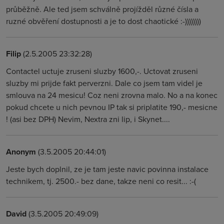
průběžně. Ale ted jsem schválně projížděl různé čísla a
ruzné obvěření dostupnosti a je to dost chaotické :-))))))))
Filip
(2.5.2005 23:32:28)
Contactel uctuje zruseni sluzby 1600,-. Uctovat zruseni
sluzby mi prijde fakt perverzni. Dale co jsem tam videl je
smlouva na 24 mesicu! Coz neni zrovna malo. No a na konec
pokud chcete u nich pevnou IP tak si priplatite 190,- mesicne
! (asi bez DPH) Nevim, Nextra zni lip, i Skynet....
Anonym
(3.5.2005 20:44:01)
Jeste bych doplnil, ze je tam jeste navic povinna instalace
technikem, tj. 2500.- bez dane, takze neni co resit... :-(
David
(3.5.2005 20:49:09)