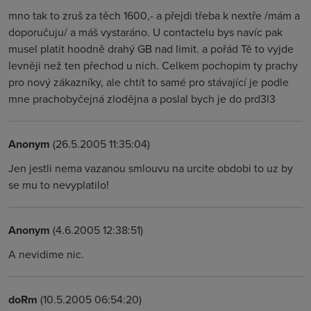
mno tak to zruš za těch 1600,- a přejdi třeba k nextře /mám a
doporučuju/ a máš vystaráno. U contactelu bys navíc pak
musel platit hoodně drahý GB nad limit. a pořád Tě to vyjde
levněji než ten přechod u nich. Celkem pochopim ty prachy
pro nový zákazníky, ale chtít to samé pro stávající je podle
mne prachobyčejná zlodějna a poslal bych je do prd3l3
Anonym
(26.5.2005 11:35:04)
Jen jestli nema vazanou smlouvu na urcite obdobi to uz by
se mu to nevyplatilo!
Anonym
(4.6.2005 12:38:51)
A nevidime nic.
doRm
(10.5.2005 06:54:20)