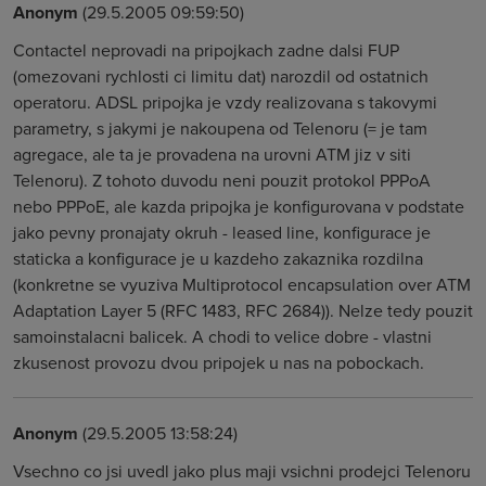
Anonym
(29.5.2005 09:59:50)
Contactel neprovadi na pripojkach zadne dalsi FUP
(omezovani rychlosti ci limitu dat) narozdil od ostatnich
operatoru. ADSL pripojka je vzdy realizovana s takovymi
parametry, s jakymi je nakoupena od Telenoru (= je tam
agregace, ale ta je provadena na urovni ATM jiz v siti
Telenoru). Z tohoto duvodu neni pouzit protokol PPPoA
nebo PPPoE, ale kazda pripojka je konfigurovana v podstate
jako pevny pronajaty okruh - leased line, konfigurace je
staticka a konfigurace je u kazdeho zakaznika rozdilna
(konkretne se vyuziva Multiprotocol encapsulation over ATM
Adaptation Layer 5 (RFC 1483, RFC 2684)). Nelze tedy pouzit
samoinstalacni balicek. A chodi to velice dobre - vlastni
zkusenost provozu dvou pripojek u nas na pobockach.
Anonym
(29.5.2005 13:58:24)
Vsechno co jsi uvedl jako plus maji vsichni prodejci Telenoru