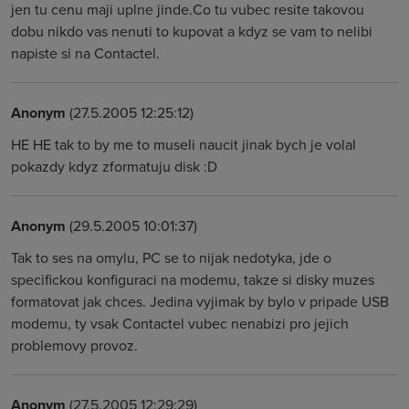
jen tu cenu maji uplne jinde.Co tu vubec resite takovou
dobu nikdo vas nenuti to kupovat a kdyz se vam to nelibi
napiste si na Contactel.
Anonym
(27.5.2005 12:25:12)
HE HE tak to by me to museli naucit jinak bych je volal
pokazdy kdyz zformatuju disk :D
Anonym
(29.5.2005 10:01:37)
Tak to ses na omylu, PC se to nijak nedotyka, jde o
specifickou konfiguraci na modemu, takze si disky muzes
formatovat jak chces. Jedina vyjimak by bylo v pripade USB
modemu, ty vsak Contactel vubec nenabizi pro jejich
problemovy provoz.
Anonym
(27.5.2005 12:29:29)