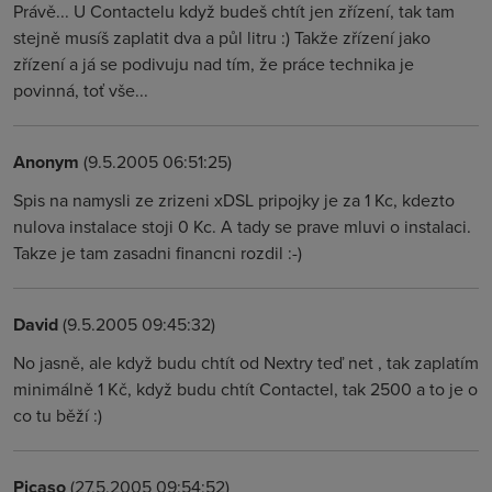
Právě... U Contactelu když budeš chtít jen zřízení, tak tam
stejně musíš zaplatit dva a půl litru :) Takže zřízení jako
zřízení a já se podivuju nad tím, že práce technika je
povinná, toť vše...
Anonym
(9.5.2005 06:51:25)
Spis na namysli ze zrizeni xDSL pripojky je za 1 Kc, kdezto
nulova instalace stoji 0 Kc. A tady se prave mluvi o instalaci.
Takze je tam zasadni financni rozdil :-)
David
(9.5.2005 09:45:32)
No jasně, ale když budu chtít od Nextry teď net , tak zaplatím
minimálně 1 Kč, když budu chtít Contactel, tak 2500 a to je o
co tu běží :)
Picaso
(27.5.2005 09:54:52)