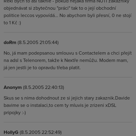
Řekl bych to asi takhle - pokud nějaká firma NUTÍ zákazníky
objednávat si zbytečnou "práci" tak to o její obchodní
politice leccos vypovídá... No abychom byli přesní, 0 ne stojí
to 1 Kč :)
doRm
(8.5.2005 21:05:44)
No, já mam podepsanou smlouvu s Contactelem a chci přejít
na adsl s Telenorem, takže k Nextře nemůžu. Modem mam,
já jen jestli je to opravdu třeba platit.
Anonym
(8.5.2005 22:40:13)
Skus se s nima dohodnout ze si jejich stary zakaznik.Davide
bavime se o instalaci,to cem ty mluvis je zrizeni xDSL
pripojky :-)
HollyG
(8.5.2005 22:52:49)