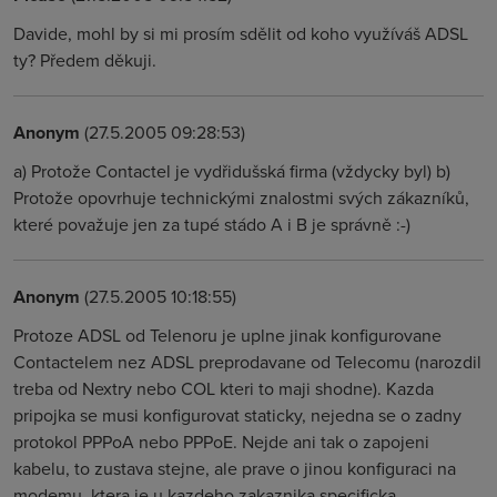
Davide, mohl by si mi prosím sdělit od koho využíváš ADSL
ty? Předem děkuji.
Anonym
(27.5.2005 09:28:53)
a) Protože Contactel je vydřidušská firma (vždycky byl) b)
Protože opovrhuje technickými znalostmi svých zákazníků,
které považuje jen za tupé stádo A i B je správně :-)
Anonym
(27.5.2005 10:18:55)
Protoze ADSL od Telenoru je uplne jinak konfigurovane
Contactelem nez ADSL preprodavane od Telecomu (narozdil
treba od Nextry nebo COL kteri to maji shodne). Kazda
pripojka se musi konfigurovat staticky, nejedna se o zadny
protokol PPPoA nebo PPPoE. Nejde ani tak o zapojeni
kabelu, to zustava stejne, ale prave o jinou konfiguraci na
modemu, ktera je u kazdeho zakaznika specificka.