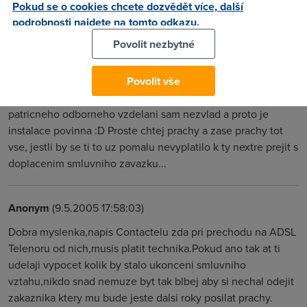
Pokud se o cookies chcete dozvědět více, další
zrušit.
podrobnosti najdete na tomto odkazu.
Povolit nezbytné
HollyG
(9.5.2005 13:38:28)
Jasne musi ti zapojit kabel z jednoho konce do modemu a z
Povolit vše
druhyho konce do splitteru, coz, jak jiste sam uznas, bys bez
patricneho odborneho vzdelani sam nezvlad a proto je
instalace povinna :D Proste chtej prachy a zase prachy tot
vse, jestli by se ti to uz pomalu nevyplatilo k ty nextre prejit s
doplacenim smluvniho zavazku...
Anonym
(9.5.2005 17:58:03)
Dobra myslenka,napis Contactelu zda pri prechodu na ADSL
Telenoru od nich,musis platit technika.Pokud ano tak at ti
udelaji vypocet kolik by stalo ukonceni smluvniho
vztahu,nikdo snad nemuze byt tak blbej aby si nechal odejit
zakaznika ktery mu bude jeste dalsi roky posilat prachy.