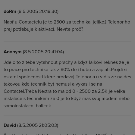
doRm
(8.5.2005 20:18:30)
Např u Contactelu je to 2500 za technika, jelikož Telenor ho
prej potřebuje k aktivaci. Nevíte proč?
Anonym
(8.5.2005 20:41:04)
Jde o to z tebe vytahnout prachy a kdyz laikovi reknes ze je
to prace pro technika tak z 80% drzi hubu a zaplati.Projdi si
ostatni spolecnosti ktere prodavaj Telenor a u vidis ze najdes
takovou kde technik byt nemusi a vykasli se na
Contactel.Treba Nextra to ma od 0 - 2500 za 2,5K je velka
instalace s technikem za 0 je to kdyz mas svuj modem nebo
samoinstalacni balicek.
David
(8.5.2005 21:05:03)