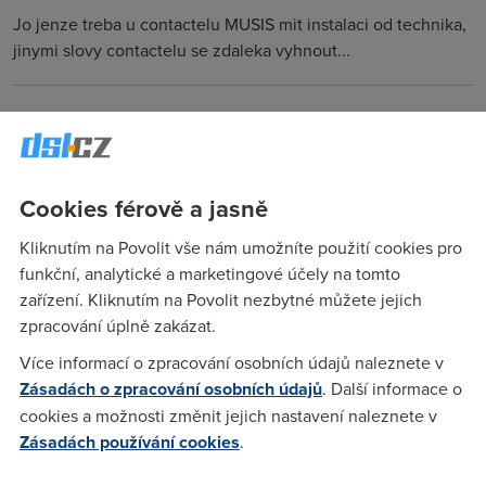
Jo jenze treba u contactelu MUSIS mit instalaci od technika,
jinymi slovy contactelu se zdaleka vyhnout...
doRm
(9.5.2005 07:19:02)
A já se ptám, na co je ten technik třeba? Na to aby přišel,
zjistil že je vše zapojené a funguje (od toho minulého adsl)
Cookies férově a jasně
je cena 2500 Kč dost. Ne? A nebo tam dělá něco
speciálního - musí něco zapojit atd...
Kliknutím na Povolit vše nám umožníte použití cookies pro
funkční, analytické a marketingové účely na tomto
zařízení. Kliknutím na Povolit nezbytné můžete jejich
doRm
(9.5.2005 07:25:25)
zpracování úplně zakázat.
Takže přechod k Telenoru by mě stál další 3500 Kč (990 Kč
Více informací o zpracování osobních údajů naleznete v
aktivace a 2500 Kč ten technik). To si myslím že je hrozné.
Zásadách o zpracování osobních údajů
. Další informace o
cookies a možnosti změnit jejich nastavení naleznete v
Zásadách používání cookies
.
Anonym
(25.5.2005 22:02:46)
A to jsi ještě zapomněl na těch 1600,- kdybys to chtěl zase