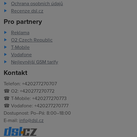
Ochrana osobních údajů
Recenze dsl.cz
Pro partnery
Reklama
O2 Czech Republic
T-Mobile
Vodafone
Nejlevnější GSM tarify
Kontakt
Telefon: +420277270707
☎ O2: +420277270772
☎ T-Mobile: +420277270773
☎ Vodafone: +420277270777
Dostupnost: Po–Pá: 8:00–18:00
E-mail:
info@dsl.cz