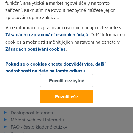
ustrednu? Treba, kdyz nekam zadam sve tel. cislo, aby mi to
funkční, analytické a marketingové účely na tomto
reklo, kde mam ustrednu? Nemohu se toho nikde dopidit.
zařízení. Kliknutím na Povolit nezbytné můžete jejich
Deiky moc za rady P.
zpracování úplně zakázat.
Více informací o zpracování osobních údajů naleznete v
Zásadách o zpracování osobních údajů
. Další informace o
Nargon
(9.5.2005 19:32:44)
cookies a možnosti změnit jejich nastavení naleznete v
Zásadách používání cookies
.
No muzes zkusit zavolat na telecom, nevim na jaky cislo :)
teoreticky by ti to mohli rict. Ale nejspis to nevedi ani oni.
Pokud se o cookies chcete dozvědět více, další
podrobnosti najdete na tomto odkazu.
Povolit nezbytné
Povolit vše
Pro zákazníky
Dostupnost internetu
Měření rychlosti internetu
FAQ - často kladené otázky