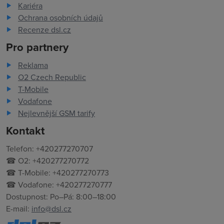
Kariéra
Ochrana osobních údajů
Recenze dsl.cz
Pro partnery
Reklama
O2 Czech Republic
T-Mobile
Vodafone
Nejlevnější GSM tarify
Kontakt
Telefon: +420277270707
☎ O2: +420277270772
☎ T-Mobile: +420277270773
☎ Vodafone: +420277270777
Dostupnost: Po–Pá: 8:00–18:00
E-mail:
info@dsl.cz