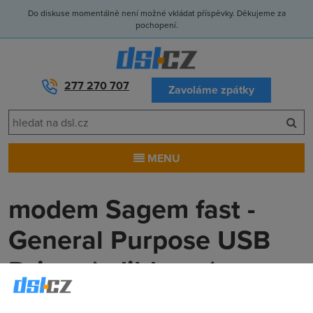
Do diskuse momentálně není možné vkládat příspěvky. Děkujeme za
pochopení.
277 270 707
Zavoláme zpátky
MENU
modem Sagem fast -
General Purpose USB
Driver (adildr.sys)
Kartmen
(12.5.2005 21:53:54)