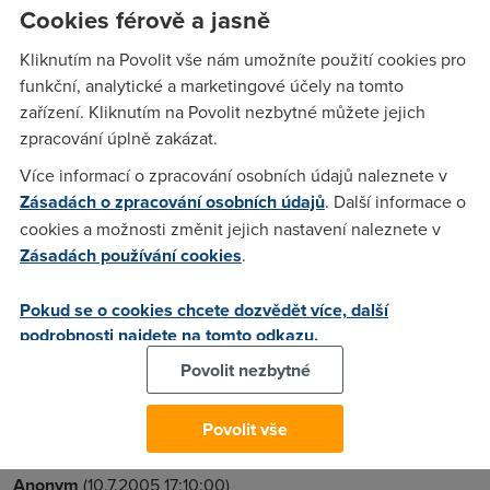
Cookies férově a jasně
General Purpose USB Driver (adildr.sys), po chvili se me
pokazdy zasekne pocitac a v logu mam hlasku : "Služba
Kliknutím na Povolit vše nám umožníte použití cookies pro
General Purpose USB Driver (adildr.sys) neuspěla při
funkční, analytické a marketingové účely na tomto
spuštění v důsledku následující chyby: Zvolenou službu
zařízení. Kliknutím na Povolit nezbytné můžete jejich
nelze spustit, protože není povolena nebo s ní není spojeno
zpracování úplně zakázat.
žádné povolené zařízení." Vite nekdo co s tim?
Více informací o zpracování osobních údajů naleznete v
Zásadách o zpracování osobních údajů
. Další informace o
cookies a možnosti změnit jejich nastavení naleznete v
Anonym
(10.7.2005 16:55:15)
Zásadách používání cookies
.
Musí se editovat registr a hledat tato položka a protože
nejde přímo smazat, musí se na to vzít program
Pokud se o cookies chcete dozvědět více, další
podrobnosti najdete na tomto odkazu.
TuneUp2000, který dokáže hledané položky smazat za
chodu windows. Napravit to určitě půjde i využitím
Povolit nezbytné
instalačního CD k modemu. Provede se opakovaně instalace
a odinstalace.
Povolit vše
Anonym
(10.7.2005 17:10:00)