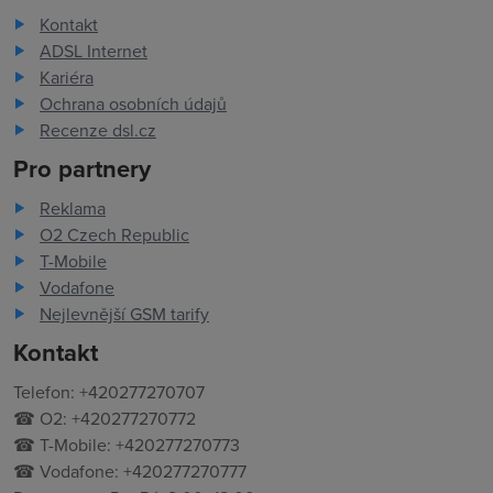
Kontakt
ADSL Internet
Kariéra
Ochrana osobních údajů
Recenze dsl.cz
Pro partnery
Reklama
O2 Czech Republic
T-Mobile
Vodafone
Nejlevnější GSM tarify
Kontakt
Telefon: +420277270707
☎ O2: +420277270772
☎ T-Mobile: +420277270773
☎ Vodafone: +420277270777