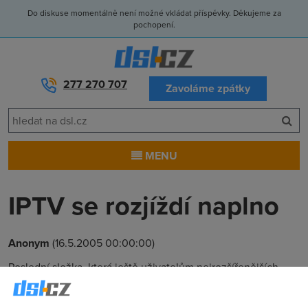
Do diskuse momentálně není možné vkládat příspěvky. Děkujeme za
pochopení.
277 270 707
Zavoláme zpátky
MENU
IPTV se rozjíždí naplno
Anonym
(16.5.2005 00:00:00)
Poslední složka, která ještě uživatelům nejrozšířenějších
širokopásmových přípojek k Internetu (DSL) chyběla, bylo TV
vysílání. To už ale není pravda, protože jeho podpora se