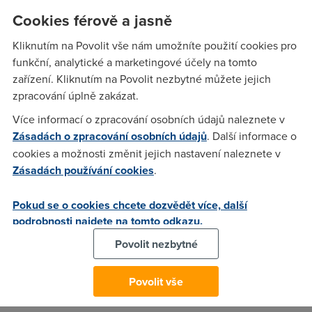
zejména u velkých telekomunikačních provozovatelů stává
Cookies férově a jasně
skutečností. Nejelegantnějším řešením v souvislosti s
rozvoje IP sítí je přenášet TV po IP (IPTV).
Kliknutím na Povolit vše nám umožníte použití cookies pro
funkční, analytické a marketingové účely na tomto
zařízení. Kliknutím na Povolit nezbytné můžete jejich
Anonym
(16.5.2005 00:17:01)
zpracování úplně zakázat.
A nějaký link, kde to už funguje ?
Více informací o zpracování osobních údajů naleznete v
Zásadách o zpracování osobních údajů
. Další informace o
cookies a možnosti změnit jejich nastavení naleznete v
Johny Sutpido
(16.5.2005 00:23:42)
Zásadách používání cookies
.
Zatím to moc nefunguje. Prý to bude microsoft u nás
testovat. (test ve ztížených podmínkách). Ano investor je
Pokud se o cookies chcete dozvědět více, další
podrobnosti najdete na tomto odkazu.
Microsoft. Nebude to fungovat všude. Musíte mít připojení
minimálně 2 MB. Takže to bude zase spíš na linkách
Povolit nezbytné
Telenoru :o( Ale předpokládá se nabídka komplexních služeb
za 150 dolarů měšíčně na domácnost! (ADSL, TV, Hlas, atd)
Povolit vše