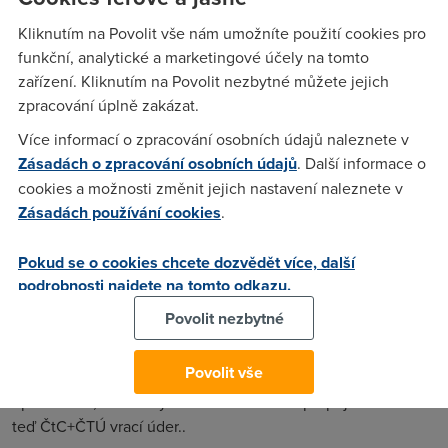
zdravim vsechny, jsem si precetl clanek
Kliknutím na Povolit vše nám umožníte použití cookies pro
http://www.lupa.cz/clanek.php3?show=4145 a ne a ne se v
funkční, analytické a marketingové účely na tomto
tom poradne vyznat..tak zakladam tuto diskuzi s par
zařízení. Kliknutím na Povolit nezbytné můžete jejich
otazkama.. 1) adsl pres pripojeni a propojeni, jaky je v tom
zpracování úplně zakázat.
rozdil.. 2) kdo teda bude plati to za***ne nadhovorove
Více informací o zpracování osobních údajů naleznete v
pasmo??
Zásadách o zpracování osobních údajů
. Další informace o
cookies a možnosti změnit jejich nastavení naleznete v
Zásadách používání cookies
.
Anonym
(17.5.2005 00:53:51)
1) žádný, respektive mírná odlišnost v ceně. Ceny za
Pokud se o cookies chcete dozvědět více, další
propojení (vydal je ČTÚ) byly výrazně nižší než stará
podrobnosti najdete na tomto odkazu.
velkoobchodní nabídka. V porovnání s novou už tak
Povolit nezbytné
výhodné nejsou navíc 2) se k nim bude muset přičíst 158 Kč
za nadhovorové pásmo, takže tím už vůbec nebudou
Povolit vše
výhodnější. Celé to vlastně je jak vypálit rybník alternativním
operátorům, kteří si vymohli rozhodnutí o propojení. No tak
teď ČtC+ČTÚ vrací úder..