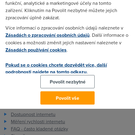
internetu u poskytovatele. 3-měsíční lhůta začíná běžet od
funkční, analytické a marketingové účely na tomto
prvního dne následujícího měsíce.Takže ikdyž linku nemám,
zařízení. Kliknutím na Povolit nezbytné můžete jejich
služby neodebírám, ale platit, platit, platit. Má někdo
zpracování úplně zakázat.
podobné zkušenosti a ví jak na to?
Více informací o zpracování osobních údajů naleznete v
Zásadách o zpracování osobních údajů
. Další informace o
cookies a možnosti změnit jejich nastavení naleznete v
Anonym
(19.5.2005 08:51:16)
Zásadách používání cookies
.
platit a platit
Pokud se o cookies chcete dozvědět více, další
podrobnosti najdete na tomto odkazu.
Povolit nezbytné
Povolit vše
Pro zákazníky
Dostupnost internetu
Měření rychlosti internetu
FAQ - často kladené otázky