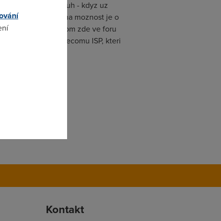
jsi dotaz fora. Probuh - kdyz uz
ování
ve pasmo tyka. Druha moznost je o
ení
oznost docist se o tom zde ve foru
o budou platit Telecomu ISP, kteri
omto
Kontakt