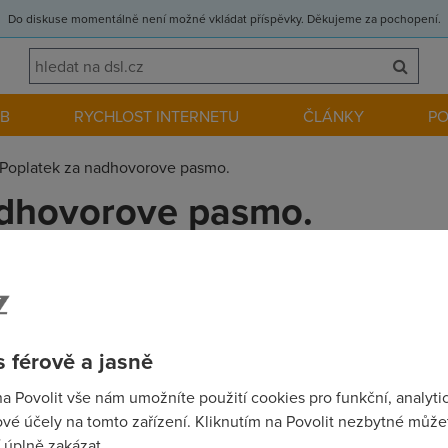
Do diskuse momentálně není možné vkládat příspěvky. Děkujeme za pochopení.
EB
RYCHLOST INTERNETU
ČLÁNKY
P
Poplatek za nadhovorove pasmo.
adhovorove pasmo.
en ted vaham, protoze se objevily informace o poplatku za nadho
udu platit jen tech 690 bez dph,nic vic? Neni to treba proto, ze 
Telecomu? Dik
 férově a jasně
na Povolit vše nám umožníte použití cookies pro funkční, analyti
vé účely na tomto zařízení. Kliknutím na Povolit nezbytné můžet
 úplně zakázat.