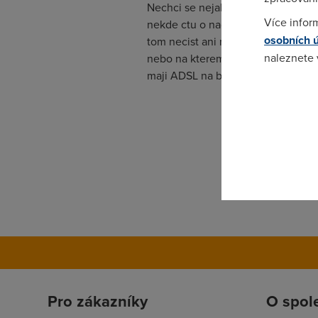
Nechci se nejak dotknout tazatele,
Více infor
nekde ctu o nadhovorem pasmu, ta
osobních 
tom necist ani nevedet a tudiz nem
naleznete
nebo na kteremkoliv internetovem 
maji ADSL na bazi propojeni. Tudi
Pokud se o
odkazu.
Pro zákazníky
O spol