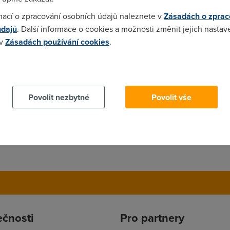
 ale tento text by mohl uspesne zvitezit v soutezi o nejdementne
mací o zpracování osobních údajů naleznete v
Zásadách o zprac
k snad jsem schopen i docist vetu a vnimat, ceho se nadhovoro
údajů
. Další informace o cookies a možnosti změnit jejich nastav
it takovyto slabomyslny dotaz. Pokud A ani B neplati, je stale m
 v
Zásadách používání cookies
.
magazinu. Snad uz 20x se vsude probiralo, ze nadhovorove pasm
z u propojeni ANO, pripojeni NE ,LLU NE
 cookies chcete dozvědět více, další podrobnosti najdete na t
Povolit nezbytné
Povolit vše
ečnosti
Pro partnery