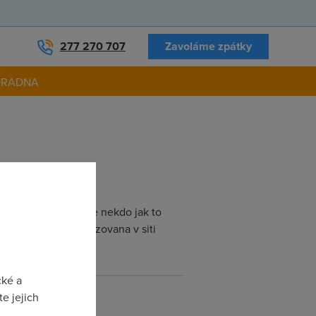
277 270 707
Zavoláme zpátky
ORADNA
vorove pasmo. Nevite nekdo jak to
by byla sluzba provozovana v siti
cké a
e jejich