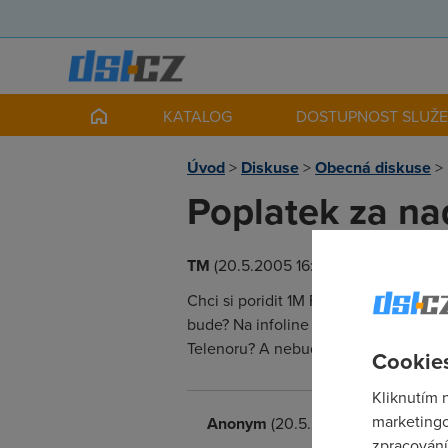
KATALOG
DOSTUPNOST SLUŽ
Úvod
>
Diskuse
>
Obecná diskuse
>
Poplatek za n
TM
(20.5.2005 16:01:00)
Chci si poridit 1M FUN od Nextry...j
bude? Na infoline Nextry mi rekli ze b
Telenoru? A nebudu to muset platit 
Cookies
Kliknutím 
marketingo
Anonym
(20.5.2005 19:15:00)
zpracování