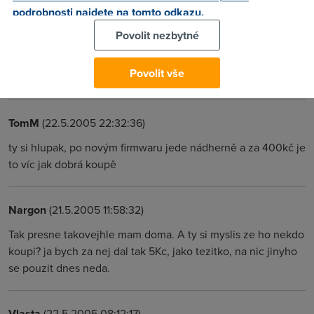
podrobnosti najdete na tomto odkazu.
Povolit nezbytné
Anonym
(22.5.2005 18:10:17)
Asus je stejně neprodejnej jako speedtouch home, kupí si
Povolit vše
ho puze hlupák
TomM
(22.5.2005 22:32:36)
ty si hlupak, po novým firmwaru jede nádherně a za 400kč je
to víc jak dobrá koupě
Nargon
(21.5.2005 11:58:32)
Tak presne takovejhle mam doma. A ty si myslis ze ho nekdo
koupi? ja bych za nej dal tak 5Kc, jako tezitko, na nic jinyho
se pouzit dnes neda.
Vlasta
(22.5.2005 08:12:17)