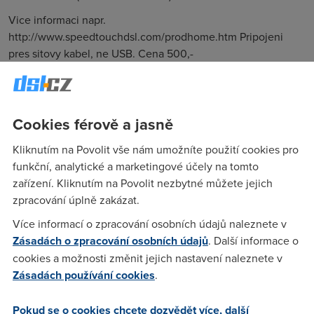
Vice informaci napr.
http://www.speedtouchdsl.com/prodhome.htm Pripojeni
pres sitovy kabel, ne USB. Cena 500,-
marekbutas@seznam.cz
Cookies férově a jasně
Anonym
(21.5.2005 11:11:59)
LOL ale tady nejsou inzeraty. :p
Kliknutím na Povolit vše nám umožníte použití cookies pro
funkční, analytické a marketingové účely na tomto
zařízení. Kliknutím na Povolit nezbytné můžete jejich
kurt
(22.5.2005 10:11:13)
zpracování úplně zakázat.
ale mohly by byt
Více informací o zpracování osobních údajů naleznete v
Zásadách o zpracování osobních údajů
. Další informace o
cookies a možnosti změnit jejich nastavení naleznete v
kurt
(22.5.2005 10:12:02)
Zásadách používání cookies
.
prodam ASUS 6310EV na Annex B za 400, praha. zajemci na
mail
Pokud se o cookies chcete dozvědět více, další