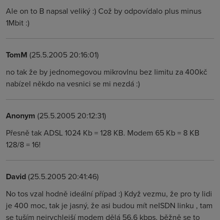
Ale on to B napsal veliký :) Což by odpovídalo plus minus
1Mbit :)
TomM
(25.5.2005 20:16:01)
no tak že by jednomegovou mikrovlnu bez limitu za 400kč
nabízel někdo na vesnici se mi nezdá :)
Anonym
(25.5.2005 20:12:31)
Přesně tak ADSL 1024 Kb = 128 KB. Modem 65 Kb = 8 KB
128/8 = 16!
David
(25.5.2005 20:41:46)
No tos vzal hodně ideální případ :) Když vezmu, že pro ty lidi
je 400 moc, tak je jasný, že asi budou mít neISDN linku , tam
se tuším nejrychlejší modem dělá 56.6 kbps, běžně se to