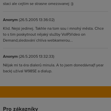
staci ale cejtim se strasne omezovanej :))
Anonym
(26.5.2005 13:36:02)
Klid. Nejsi jedinej. Takhle na tom sou i mnohý města. Chce
to s tim poskytnout nějaký služby VoIP,Video on
Demand,sledování chlíva webkamerou...
Anonym
(26.5.2005 13:32:33)
Nějak mi ta éra dialerů minula. A to jsem donedávna(1 year
back) užíval W98SE a dialup.
Pro zákazníky