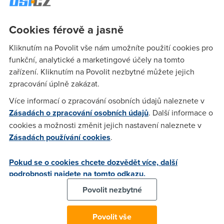
Anonym
(25.5.2005 13:13:36)
Cookies férově a jasně
Já jsem si zadarmo blokl volání na duhový a všechny jiný
Kliknutím na Povolit vše nám umožníte použití cookies pro
placený linky.
funkční, analytické a marketingové účely na tomto
zařízení. Kliknutím na Povolit nezbytné můžete jejich
zpracování úplně zakázat.
Anonym
(25.5.2005 15:34:13)
Více informací o zpracování osobních údajů naleznete v
Nemachruj ja nemam doma ustrednu
Zásadách o zpracování osobních údajů
. Další informace o
cookies a možnosti změnit jejich nastavení naleznete v
Zásadách používání cookies
.
titan
(25.5.2005 22:02:28)
Anonym nemachruje ale blokovani linek se zvysenou
Pokud se o cookies chcete dozvědět více, další
sazbou jak rika telecom "duhovych" (a ruznejch jinejch barev
podrobnosti najdete na tomto odkazu.
:) ) linek je zadarmo jenom staci si na ten telecom zavolat...
Povolit nezbytné
Anonym
(25.5.2005 22:56:09)
Povolit vše