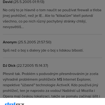
David
(25.5.2005 01:11:13)
No celý to je hlavně o tom naučit se používat firewall a třeba
jinej prohlížeč, než je IE.. Ale to "klikačům" kteří potvrdí
všechno, co po nich různý pochybný stránky chtějí,
nevysvětlíš...
Anonym
(25.5.2005 21:57:50)
Spíš než o boj s dialery jde o boj s lidskou blbostí.
DJ Dick
(22.7.2005 15:14:37)
Přesně tak. Problém s podvodným přesměrováním je zcela
výhradně problémem prohlížeče M$ Internet Explorer,
respektive "úžasné" technologie ActiveX. Kdo používá jiný
prohlížeč, ten je naprosto za vodou! Naštěstí už Mozilla i
Opera mají českou lokalizaci, takže se pomalu začínají šířit i
mezi laiky...