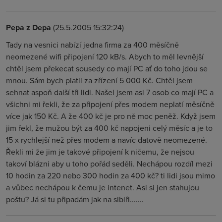
Pepa z Depa
(25.5.2005 15:32:24)
Tady na vesnici nabízí jedna firma za 400 měsíčně
neomezené wifi připojení 120 kB/s. Abych to měl levnější
chtěl jsem překecat sousedy co mají PC ať do toho jdou se
mnou. Sám bych platil za zřízení 5 000 Kč. Chtěl jsem
sehnat aspoň další tři lidi. Našel jsem asi 7 osob co mají PC a
všichni mi řekli, že za připojení přes modem neplatí měsíčně
více jak 150 Kč. A že 400 kč je pro ně moc peněž. Když jsem
jim řekl, že mužou být za 400 kč napojeni celý měsíc a je to
15 x rychlejší než přes modem a navíc datově neomezené.
Řekli mi že jim je takové připojení k ničemu, že nejsou
takoví blázni aby u toho pořád seděli. Nechápou rozdíl mezi
10 hodin za 220 nebo 300 hodin za 400 kč? ti lidi jsou mimo
a vůbec nechápou k čemu je intenet. Asi si jen stahujou
poštu? Já si tu připadám jak na sibiři.......