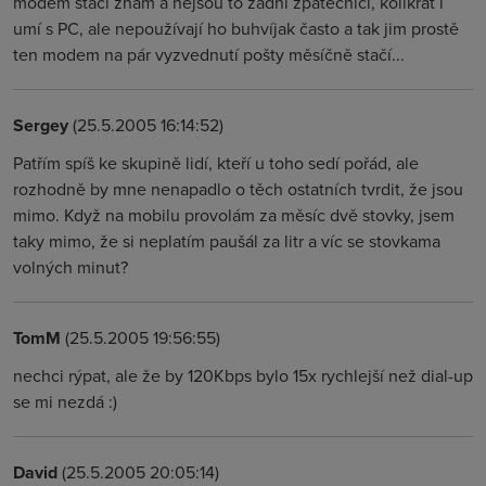
modem stačí znám a nejsou to žádní zpátečníci, kolikrát i
umí s PC, ale nepoužívají ho buhvíjak často a tak jim prostě
ten modem na pár vyzvednutí pošty měsíčně stačí...
Sergey
(25.5.2005 16:14:52)
Patřím spíš ke skupině lidí, kteří u toho sedí pořád, ale
rozhodně by mne nenapadlo o těch ostatních tvrdit, že jsou
mimo. Když na mobilu provolám za měsíc dvě stovky, jsem
taky mimo, že si neplatím paušál za litr a víc se stovkama
volných minut?
TomM
(25.5.2005 19:56:55)
nechci rýpat, ale že by 120Kbps bylo 15x rychlejší než dial-up
se mi nezdá :)
David
(25.5.2005 20:05:14)