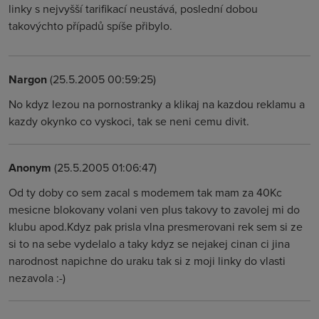
linky s nejvyšší tarifikací neustává, poslední dobou
takovýchto případů spíše přibylo.
Nargon
(25.5.2005 00:59:25)
No kdyz lezou na pornostranky a klikaj na kazdou reklamu a
kazdy okynko co vyskoci, tak se neni cemu divit.
Anonym
(25.5.2005 01:06:47)
Od ty doby co sem zacal s modemem tak mam za 40Kc
mesicne blokovany volani ven plus takovy to zavolej mi do
klubu apod.Kdyz pak prisla vlna presmerovani rek sem si ze
si to na sebe vydelalo a taky kdyz se nejakej cinan ci jina
narodnost napichne do uraku tak si z moji linky do vlasti
nezavola :-)