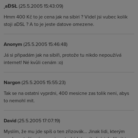
¸aĐSŁ
(25.5.2005 15:43:09)
Hmm 400 Kč to je cena jak na sibiri ? Videl jsi vubec kolik
stoji aDSL ? A to je jeste datove omezene.
Anonym
(25.5.2005 15:46:48)
Já si připadám jak na sibiři, protože tu nikdo nepoužívá
internet! Né kvůli cenám :o)
Nargon
(25.5.2005 15:55:23)
Tak se na ostatni vyprdni, 400 mesicne zas tolik neni, abys
to nemohl mit.
David
(25.5.2005 17:07:19)
Myslím, že mu jde spíš o ten zřizovák... Jinak lidi, kterým