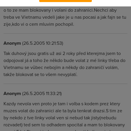
Nevim jestly duhovy jsou gratis,tenkrat jeste nebyli ale jde i
o to ze mam blokovany i volani do zahranici.Nechci aby
treba ve Vietnamu vedeli jake je u nas pocasi a jak fajn se tu
zije,kdo vi o cem mluvim pochopil.
Anonym
(26.5.2005 10:21:53)
Tak duhový jsou gratis už asi 2 roky před kterejma jsem to
odpojoval já a toho že někdo bude volat z mé linky třeba do
Vietnamu se vůbec nebojím a někdy do zahraničí volám,
takže blokovat se to všem nevyplatí.
Anonym
(26.5.2005 11:33:21)
Kazdy nevola ven proto je tam i volba s kodem prez ktery
muzes volat do zahranici ale ta byla tenkrat drazsi.S tim ze
by nekdo z tve linky volal ven si nebud tak jisty(nebudu
rozvadet) ted sem to odhadem spocital a mam to blokovany