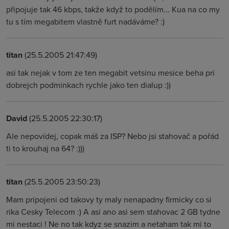
připojuje tak 46 kbps, takže když to podělím... Kua na co my
tu s tím megabitem vlastně furt nadáváme? :)
titan
(25.5.2005 21:47:49)
asi tak nejak v tom ze ten megabit vetsinu mesice beha pri
dobrejch podminkach rychle jako ten dialup :))
David
(25.5.2005 22:30:17)
Ale nepovídej, copak máš za ISP? Nebo jsi stahovač a pořád
ti to krouhaj na 64? :)))
titan
(25.5.2005 23:50:23)
Mam pripojeni od takovy ty maly nenapadny firmicky co si
rika Cesky Telecom :) A asi ano asi sem stahovac 2 GB tydne
mi nestaci ! Ne no tak kdyz se snazim a netaham tak mi to