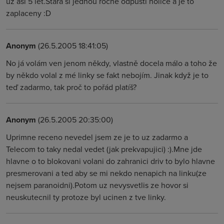
uz asi 5 let.Stara si jednou rocne odpusti holice a je to
zaplaceny :D
Anonym
(26.5.2005 18:41:05)
No já volám ven jenom někdy, vlastně docela málo a toho že
by někdo volal z mé linky se fakt nebojím. Jinak když je to
teď zadarmo, tak proč to pořád platíš?
Anonym
(26.5.2005 20:35:00)
Uprimne receno nevedel jsem ze je to uz zadarmo a
Telecom to taky nedal vedet (jak prekvapujici) :).Mne jde
hlavne o to blokovani volani do zahranici driv to bylo hlavne
presmerovani a ted aby se mi nekdo nenapich na linku(ze
nejsem paranoidni).Potom uz nevysvetlis ze hovor si
neuskutecnil ty protoze byl ucinen z tve linky.