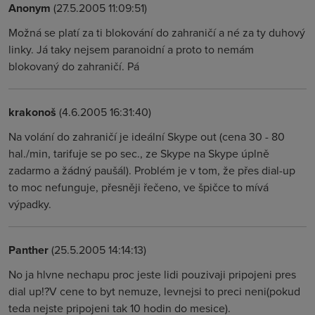
Anonym
(27.5.2005 11:09:51)
Možná se platí za ti blokování do zahraničí a né za ty duhový
linky. Já taky nejsem paranoidní a proto to nemám
blokovaný do zahraničí. Pá
krakonoš
(4.6.2005 16:31:40)
Na volání do zahraničí je ideální Skype out (cena 30 - 80
hal./min, tarifuje se po sec., ze Skype na Skype úplně
zadarmo a žádný paušál). Problém je v tom, že přes dial-up
to moc nefunguje, přesněji řečeno, ve špičce to mívá
výpadky.
Panther
(25.5.2005 14:14:13)
No ja hlvne nechapu proc jeste lidi pouzivaji pripojeni pres
dial up!?V cene to byt nemuze, levnejsi to preci neni(pokud
teda nejste pripojeni tak 10 hodin do mesice).