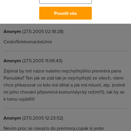
dominantni postaveni na trhu a vydelavajici na procentech z
vydelku CTc ve forme "prispevku na provoz"
Povolit vše
Anonym
(27.5.2005 02:18:28)
CeskoTelekomackaUnie
Anonym
(27.5.2005 11:06:43)
Zajímal by mě názor našeho nejchytřejšího premiéra pana
Paroubka? Ten jak se zdá tak je nejchytřejší ze všech, všem
chce přikazovat co kdo má dělat a jak má mluvit, atp. (notně
mi jeho chování přípomíná komunistycký režim!!!), tak by se
k tomu vyjádřit!
Anonym
(27.5.2005 12:23:52)
Nevim proc se navazis do premiera,copak si jeste