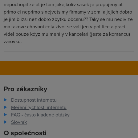
nepochopil ze at je tam jakejkoliv sasek je propojeny at
primo ci neprimo s nejvetsimy firmamy v zemi a jejich dobro
je jim blizsi nez dobro zbytku obcanu?? Taky se mu nediv ze
ma takove chovani cely zivot se vali jen v politice a praci
videl pouze kdyz mu menily v kancelari (jeste za komancu)
zarovku.
Pro zákazníky
Dostupnost internetu
Měření rychlosti internetu
FAQ - často kladené otázky
Slovník
O společnosti