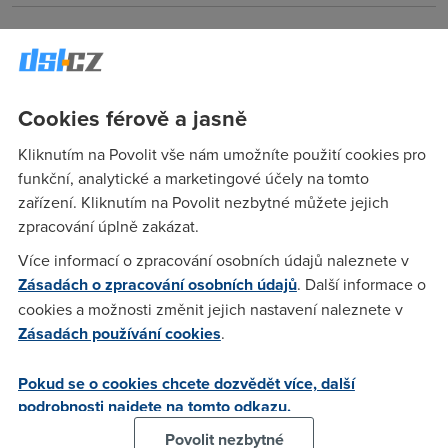
Anonym
(26.5.2005 16:28:57)
ČTU je zde proto, aby zajistil, že nikdo nebude nabízet své
služby levněji než konkurence. Jakmile někdo slevní, nařídí
Cookies férově a jasně
ČTU povinné minimální ceny a udělí pokuty. Taky v případě
že budou ceny připadat z nějakého důvodu nízké, navrhno
Kliknutím na Povolit vše nám umožníte použití cookies pro
ČTU své ceny výhodnější pro prodejce! Funkce: ČTU >>
funkční, analytické a marketingové účely na tomto
Ochana poskytovatelů telekomunikančích služeb před
zařízení. Kliknutím na Povolit nezbytné můžete jejich
zákazníky a jejich zájmem o nízké ceny.
zpracování úplně zakázat.
Více informací o zpracování osobních údajů naleznete v
Anonym
(26.5.2005 18:47:03)
Zásadách o zpracování osobních údajů
. Další informace o
cookies a možnosti změnit jejich nastavení naleznete v
čtú je tady na to, aby chránil monopol českého telekomu a
Zásadách používání cookies
.
uměle brzdil rozvoj (viz 5G sítě)...
Pokud se o cookies chcete dozvědět více, další
podrobnosti najdete na tomto odkazu.
Anonym
(26.5.2005 19:38:58)
Povolit nezbytné
CTu je dcerinna firma Ceskeho Telecomu zajistujici jeho