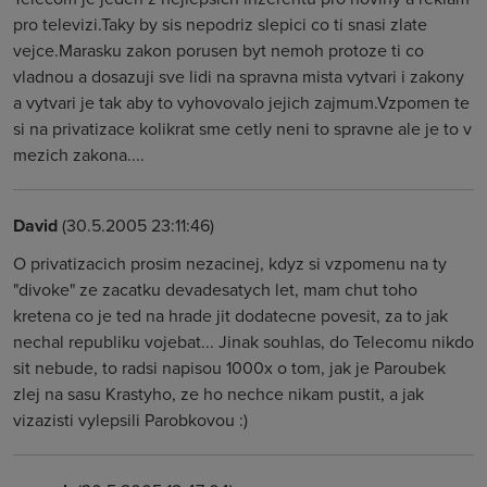
pro televizi.Taky by sis nepodriz slepici co ti snasi zlate
vejce.Marasku zakon porusen byt nemoh protoze ti co
vladnou a dosazuji sve lidi na spravna mista vytvari i zakony
a vytvari je tak aby to vyhovovalo jejich zajmum.Vzpomen te
si na privatizace kolikrat sme cetly neni to spravne ale je to v
mezich zakona....
David
(30.5.2005 23:11:46)
O privatizacich prosim nezacinej, kdyz si vzpomenu na ty
"divoke" ze zacatku devadesatych let, mam chut toho
kretena co je ted na hrade jit dodatecne povesit, za to jak
nechal republiku vojebat... Jinak souhlas, do Telecomu nikdo
sit nebude, to radsi napisou 1000x o tom, jak je Paroubek
zlej na sasu Krastyho, ze ho nechce nikam pustit, a jak
vizazisti vylepsili Parobkovou :)