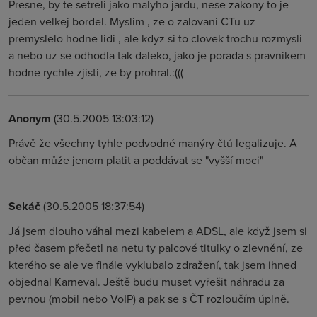
Presne, by te setreli jako malyho jardu, nese zakony to je
jeden velkej bordel. Myslim , ze o zalovani CTu uz
premyslelo hodne lidi , ale kdyz si to clovek trochu rozmysli
a nebo uz se odhodla tak daleko, jako je porada s pravnikem
hodne rychle zjisti, ze by prohral.:(((
Anonym
(30.5.2005 13:03:12)
Právě že všechny tyhle podvodné manýry čtú legalizuje. A
občan může jenom platit a poddávat se "vyšší moci"
Sekáč
(30.5.2005 18:37:54)
Já jsem dlouho váhal mezi kabelem a ADSL, ale když jsem si
před časem přečetl na netu ty palcové titulky o zlevnění, ze
kterého se ale ve finále vyklubalo zdražení, tak jsem ihned
objednal Karneval. Ještě budu muset vyřešit náhradu za
pevnou (mobil nebo VoIP) a pak se s ČT rozloučím úplně.