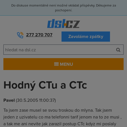
Do diskuse momentálně není možné vkládat příspěvky. Děkujeme za
pochopení.
277 270 707
Zavoláme zpátky
MENU
Hodný CTu a CTc
Pavel
(30.5.2005 11:00:37)
Ta jsem zase musel se svou troskou do mlyna. Tak jsem
jeden z uzivatelu co ma telefonni tarif jenom na to ze musi ,
a tak me ani nevite jak zarazil postup CTc kdyz mi poslaly