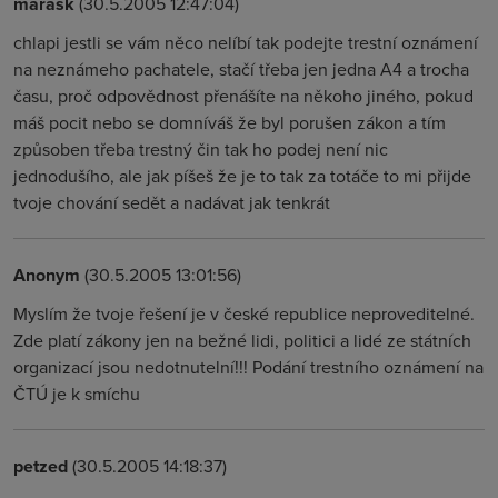
marask
(30.5.2005 12:47:04)
chlapi jestli se vám něco nelíbí tak podejte trestní oznámení
na neznámeho pachatele, stačí třeba jen jedna A4 a trocha
času, proč odpovědnost přenášíte na někoho jiného, pokud
máš pocit nebo se domníváš že byl porušen zákon a tím
způsoben třeba trestný čin tak ho podej není nic
jednodušího, ale jak píšeš že je to tak za totáče to mi přijde
tvoje chování sedět a nadávat jak tenkrát
Anonym
(30.5.2005 13:01:56)
Myslím že tvoje řešení je v české republice neproveditelné.
Zde platí zákony jen na bežné lidi, politici a lidé ze státních
organizací jsou nedotnutelní!!! Podání trestního oznámení na
ČTÚ je k smíchu
petzed
(30.5.2005 14:18:37)