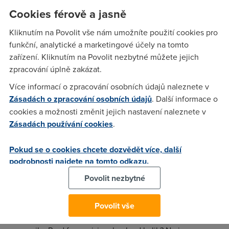
Cookies férově a jasně
Pochopitelně jsem tu hodnotu neodečetl z infa z modemu,
ale z reálného provozu a z netlimiteru.
Kliknutím na Povolit vše nám umožníte použití cookies pro
funkční, analytické a marketingové účely na tomto
zařízení. Kliknutím na Povolit nezbytné můžete jejich
Anonym
(4.6.2005 17:55:11)
zpracování úplně zakázat.
Ze neomezuji Upload jsi prosim tebe vycetl kde??? Na
Více informací o zpracování osobních údajů naleznete v
grafech FUPu je jasne napsana rychlost up i down. Navic
Zásadách o zpracování osobních údajů
. Další informace o
kdyby jsi cetl pozorneji, tak bys sis vsiml, ze pisu nasledujici:
cookies a možnosti změnit jejich nastavení naleznete v
"ten upload skutečně valí na těch 25kB/s. Takže vlastně ještě
Zásadách používání cookies
.
víc než mám zaplacen tarif, nemluvě že je to 4x rychleji, než
bych měl být FUPem snížen. Download jim bohužel funguje"
Pokud se o cookies chcete dozvědět více, další
Nebo si jako myslíš, že mi záměrně zvýšili jen tak z romaru
podrobnosti najdete na tomto odkazu.
rychlost pro upload? Notak.
Povolit nezbytné
Nargon
(4.6.2005 18:33:24)
Povolit vše
No omezeni uploadu telecomu u fupu vzdy blblo a nic