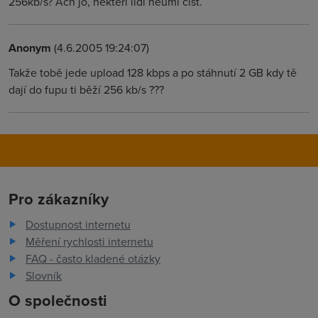
256kb/s? Ach jo, nekteri lidi neumi cist.
Anonym
(4.6.2005 19:24:07)
Takže tobě jede upload 128 kbps a po stáhnutí 2 GB kdy tě
dají do fupu ti běží 256 kb/s ???
Pro zákazníky
Dostupnost internetu
Měření rychlosti internetu
FAQ - často kladené otázky
Slovník
O společnosti