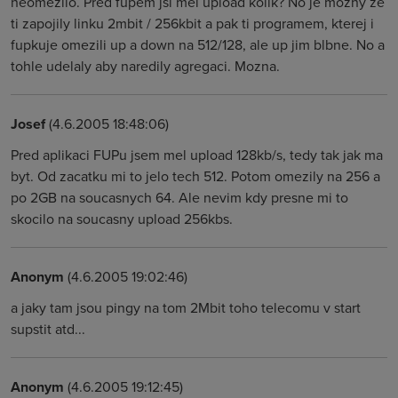
neomezilo. Pred fupem jsi mel upload kolik? No je mozny ze
ti zapojily linku 2mbit / 256kbit a pak ti programem, kterej i
fupkuje omezili up a down na 512/128, ale up jim blbne. No a
tohle udelaly aby naredily agregaci. Mozna.
Josef
(4.6.2005 18:48:06)
Pred aplikaci FUPu jsem mel upload 128kb/s, tedy tak jak ma
byt. Od zacatku mi to jelo tech 512. Potom omezily na 256 a
po 2GB na soucasnych 64. Ale nevim kdy presne mi to
skocilo na soucasny upload 256kbs.
Anonym
(4.6.2005 19:02:46)
a jaky tam jsou pingy na tom 2Mbit toho telecomu v start
supstit atd...
Anonym
(4.6.2005 19:12:45)