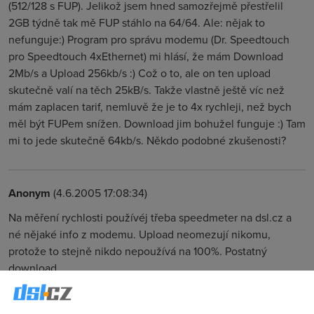
(512/128 s FUP). Jelikož jsem hned samozřejmě přestřelil
2GB týdně tak mě FUP stáhlo na 64/64. Ale: nějak to
nefunguje:) Program pro správu modemu (Dr. Speedtouch
pro Speedtouch 4xEthernet) mi hlásí, že mám Download
2Mb/s a Upload 256kb/s :) Což o to, ale on ten upload
skutečně valí na těch 25kB/s. Takže vlastně ještě víc než
mám zaplacen tarif, nemluvě že je to 4x rychleji, než bych
měl být FUPem snížen. Download jim bohužel funguje :) Tam
mi to jede skutečně 64kb/s. Někdo podobné zkušenosti?
Anonym
(4.6.2005 17:08:34)
Na měření rychlosti používéj třeba speedmeter na dsl.cz a
né nějaké info z modemu. Upload neomezují nikomu,
protože to stejně nikdo nepoužívá na 100%. Postatný
download..
Anonym
(4.6.2005 17:52:12)