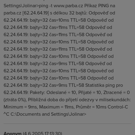
Settings\Jolinar>ping -t www.parba.cz Příkaz PING na
parba.cz [62.24.64.19] s délkou 32 bajtů: Odpověď od
62.24.64.19: bajty=32 čas=10ms TTL=58 Odpověď od
62.24.64.19: bajty=32 čas=11ms TTL=58 Odpověď od
62.24.64.19: bajty=32 čas=11ms TTL=58 Odpověď od
62.24.64.19: bajty=32 čas=10ms TTL=58 Odpověď od
62.24.64.19: bajty=32 čas=11ms TTL=58 Odpověď od
62.24.64.19: bajty=32 čas=10ms TTL=58 Odpověď od
62.24.64.19: bajty=32 čas=9ms TTL=58 Odpověď od
62.24.64.19: bajty=32 čas=10ms TTL=58 Odpověď od
62.24.64.19: bajty=32 čas=10ms TTL=58 Odpověď od
62.24.64.19: bajty=32 čas=9ms TTL=58 Statistika ping pro
62.24.64.19: Pakety: Odeslané = 10, Přijaté = 10, Ztracené = 0
(ztráta 0%), Přibližná doba do přijetí odezvy v milisekundách:
Minimum = 9ms, Maximum = 11ms, Průměr = 10ms Control-C
^C C:\Documents and Settings\Jolinar>
Anonym
(4.6.2005 17:13:30)