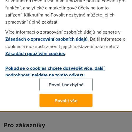
Kliknutím na Povolit vše nám umožníte použití cookies pro
funkční, analytické a marketingové účely na tomto
zařízení. Kliknutím na Povolit nezbytné můžete jejich
Anonym
(5.6.2005 20:37:34)
zpracování úplně zakázat.
Expres Profi plne nahrazuje sluzby Broadband profi ktery
Více informací o zpracování osobních údajů naleznete v
snad uz ani telecom nebude nabizet
Zásadách o zpracování osobních údajů
. Další informace o
cookies a možnosti změnit jejich nastavení naleznete v
Zásadách používání cookies
.
Anonym
(5.6.2005 20:44:05)
Sice ji uz na strankach nahradili ale oni te sami
Pokud se o cookies chcete dozvědět více, další
NEPREVEDOU... musis si zazadat jinak pojedes porad na
podrobnosti najdete na tomto odkazu.
puvodni smlouve.
Povolit nezbytné
Povolit vše
Pro zákazníky