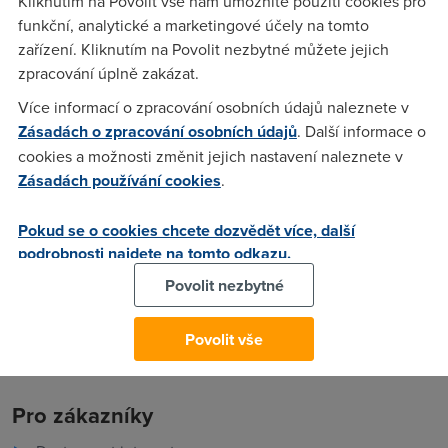
Kliknutím na Povolit vše nám umožníte použití cookies pro
klienta stahnout data prej je to FUP portama u ADSL... Jenze
funkční, analytické a marketingové účely na tomto
jsem si jeste pomalu nic nestahl akorat ze stranek... Tan net
zařízení. Kliknutím na Povolit nezbytné můžete jejich
mam ani ne mesic... dozvedel jsem se zo to urcitej cas
zpracování úplně zakázat.
poustej ale nevim kdy abych mohl stahovat.. Vite to nekdo??
Potrebuju zjistit jestli muzu stahovat nebo ne... Kamos ma
Více informací o zpracování osobních údajů naleznete v
taky ADSL a maj ho rozvedy po siti a normalne stahuje...
Zásadách o zpracování osobních údajů
. Další informace o
Napiste mi pls na e-mail....
cookies a možnosti změnit jejich nastavení naleznete v
Zásadách používání cookies
.
dalsi z IOL
(9.6.2005 10:16:23)
Pokud se o cookies chcete dozvědět více, další
podrobnosti najdete na tomto odkazu.
A to mas od koho to adsl? CTc nic neblokuje...
Povolit nezbytné
Povolit vše
Pro zákazníky