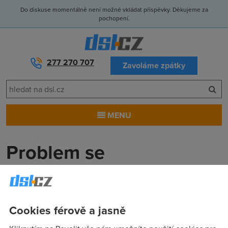
Do diskuse momentálně není možné vkládat příspěvky. Děkujeme za
pochopení.
277 270 707
Zavoláme zpátky
MENU
Problem se
stahovanim...
Toxic
(6.6.2005 10:26:25)
Cookies férově a jasně
Mam problem se stahovanim... Nejde mi pres zadnyho