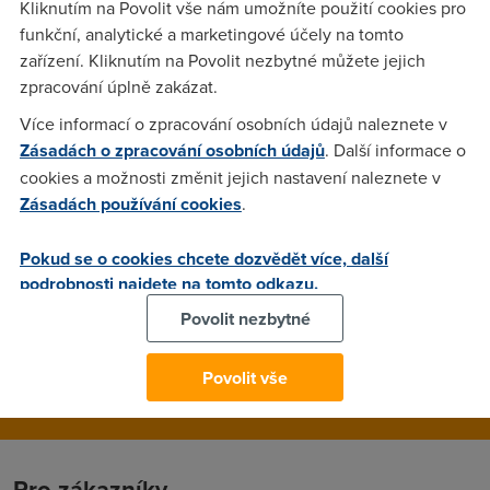
Kliknutím na Povolit vše nám umožníte použití cookies pro
průměr:73.9ms max:85.6ms Je tu něco u mě špatně nebo je
funkční, analytické a marketingové účely na tomto
toto měření nepřesné ? jak to měříte vy ?
zařízení. Kliknutím na Povolit nezbytné můžete jejich
zpracování úplně zakázat.
Anonym
(6.6.2005 13:09:35)
Více informací o zpracování osobních údajů naleznete v
Zásadách o zpracování osobních údajů
. Další informace o
mereni na rychlost.cz je na nic pingy si mer na prikazovy
cookies a možnosti změnit jejich nastavení naleznete v
radce
Zásadách používání cookies
.
petzed
(6.6.2005 14:05:28)
Pokud se o cookies chcete dozvědět více, další
podrobnosti najdete na tomto odkazu.
Start > spustit> cmd > ping www.seznam.cz popripade takto
Povolit nezbytné
ping www.seznam.cz -t vypina se to ctrl+c
Povolit vše
Pro zákazníky