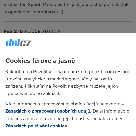
nastavi ten Sprint. Pokud by to i pak jelo takhle pomalu, tak
si opovidam s operatorkou :)
Petr 2
(13.6.2005 21:02:27)
mam stejny problem .. vic jak 30KB/s z toho posledni 2dny
nevytahnu a nechapu proc?
Cookies férově a jasně
Anonym
(13.6.2005 22:47:46)
Kliknutím na Povolit vše nám umožníte použití cookies pro
funkční, analytické a marketingové účely na tomto
Mam to same, stazeno 1,3 GB a rychlost jen 256, drive 512!!
zařízení. Kliknutím na Povolit nezbytné můžete jejich
Kua!
zpracování úplně zakázat.
Více informací o zpracování osobních údajů naleznete v
Panther
(13.6.2005 23:42:13)
Zásadách o zpracování osobních údajů
. Další informace o
Kua, stejny problem :-(( Co to zase je???
cookies a možnosti změnit jejich nastavení naleznete v
Zásadách používání cookies
.