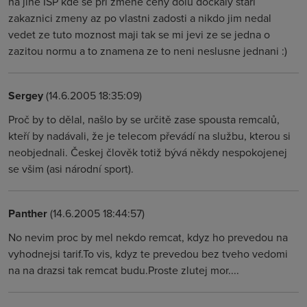
na jine ISP kde se pri zmene ceny dolu dockaly stari
zakaznici zmeny az po vlastni zadosti a nikdo jim nedal
vedet ze tuto moznost maji tak se mi jevi ze se jedna o
zazitou normu a to znamena ze to neni neslusne jednani :)
Sergey
(14.6.2005 18:35:09)
Proč by to dělal, našlo by se určitě zase spousta remcalů,
kteří by nadávali, že je telecom převádí na službu, kterou si
neobjednali. Českej člověk totiž bývá někdy nespokojenej
se všim (asi národní sport).
Panther
(14.6.2005 18:44:57)
No nevim proc by mel nekdo remcat, kdyz ho prevedou na
vyhodnejsi tarif.To vis, kdyz te prevedou bez tveho vedomi
na na drazsi tak remcat budu.Proste zlutej mor....