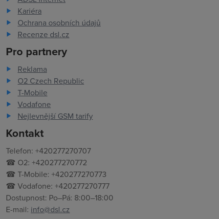
Kariéra
Ochrana osobních údajů
Recenze dsl.cz
Pro partnery
Reklama
O2 Czech Republic
T-Mobile
Vodafone
Nejlevnější GSM tarify
Kontakt
Telefon: +420277270707
☎ O2: +420277270772
☎ T-Mobile: +420277270773
☎ Vodafone: +420277270777
Dostupnost: Po–Pá: 8:00–18:00
E-mail:
info@dsl.cz