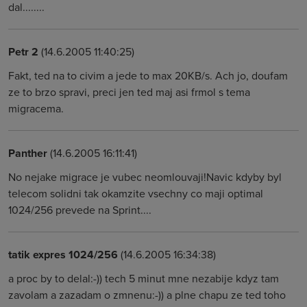
dal........
Petr 2
(14.6.2005 11:40:25)
Fakt, ted na to civim a jede to max 20KB/s. Ach jo, doufam
ze to brzo spravi, preci jen ted maj asi frmol s tema
migracema.
Panther
(14.6.2005 16:11:41)
No nejake migrace je vubec neomlouvaji!Navic kdyby byl
telecom solidni tak okamzite vsechny co maji optimal
1024/256 prevede na Sprint....
tatik expres 1024/256
(14.6.2005 16:34:38)
a proc by to delal:-)) tech 5 minut mne nezabije kdyz tam
zavolam a zazadam o zmnenu:-)) a plne chapu ze ted toho