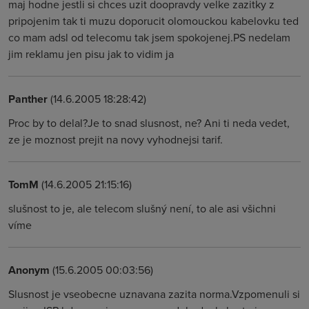
maj hodne jestli si chces uzit doopravdy velke zazitky z
pripojenim tak ti muzu doporucit olomouckou kabelovku ted
co mam adsl od telecomu tak jsem spokojenej.PS nedelam
jim reklamu jen pisu jak to vidim ja
Panther
(14.6.2005 18:28:42)
Proc by to delal?Je to snad slusnost, ne? Ani ti neda vedet,
ze je moznost prejit na novy vyhodnejsi tarif.
TomM
(14.6.2005 21:15:16)
slušnost to je, ale telecom slušný není, to ale asi všichni
víme
Anonym
(15.6.2005 00:03:56)
Slusnost je vseobecne uznavana zazita norma.Vzpomenuli si