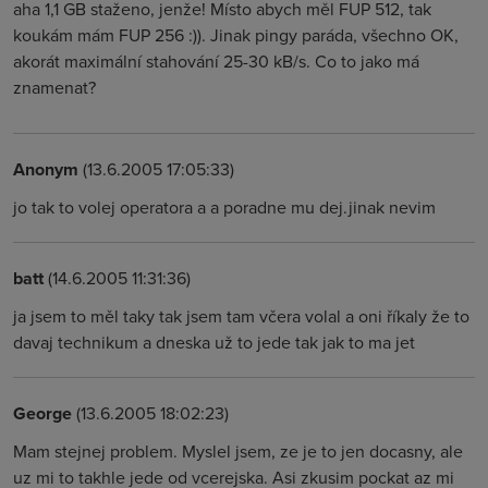
aha 1,1 GB staženo, jenže! Místo abych měl FUP 512, tak
koukám mám FUP 256 :)). Jinak pingy paráda, všechno OK,
akorát maximální stahování 25-30 kB/s. Co to jako má
znamenat?
Anonym
(13.6.2005 17:05:33)
jo tak to volej operatora a a poradne mu dej.jinak nevim
batt
(14.6.2005 11:31:36)
ja jsem to měl taky tak jsem tam včera volal a oni říkaly že to
davaj technikum a dneska už to jede tak jak to ma jet
George
(13.6.2005 18:02:23)
Mam stejnej problem. Myslel jsem, ze je to jen docasny, ale
uz mi to takhle jede od vcerejska. Asi zkusim pockat az mi