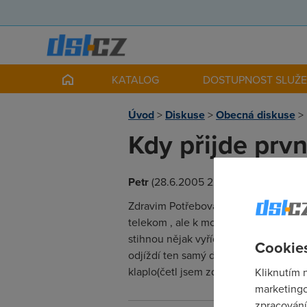
KATALOG
DOSTUPNOST SLUŽ
Úvod
>
Diskuse
>
Obecná diskuse
>
Kdy přijde prv
Petr
(28.6.2005 22:49:50)
Zdravim Potřeboval bych nutně vědět k
telekom , ale k mojí smůle sestra (na
stihnou nějak vyřídit... Sestřička u t
Cookies
odjíždí ten samý den na týden... Holt 
klaplo(četl jsem zde že to telekom zdrž
Kliknutím 
marketingo
zpracování