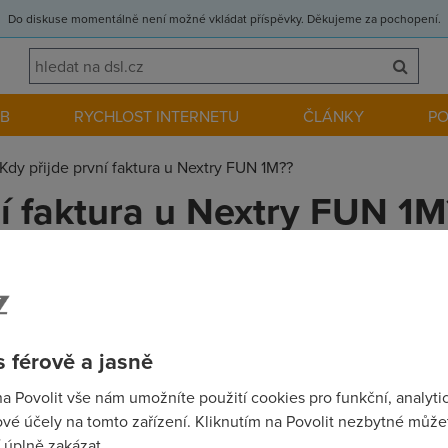
Do diskuse momentálně není možné vkládat příspěvky. Děkujeme za pochopení.
EB
RYCHLOST INTERNETU
ČLÁNKY
P
Kdy přijde první faktura u Nextry FUN 1M??
ní faktura u Nextry FUN 1M
dy přijde první faktura,sem v pekelný situaci. Vybral jsem si ,,k
 kterou chci hodit daň - živnosťák) odjíždí na dovolenou na 2 týd
oho musí do zajista být(kvůli podpisu),že? Zároveň rodiče (vlastníc
 férově a jasně
sem to dost prokaučoval.. ;( Kdy bysem si teda měl dát ,,přihlášku
uje a že je to dsot relativní)?
na Povolit vše nám umožníte použití cookies pro funkční, analyti
vé účely na tomto zařízení. Kliknutím na Povolit nezbytné můžet
 úplně zakázat.