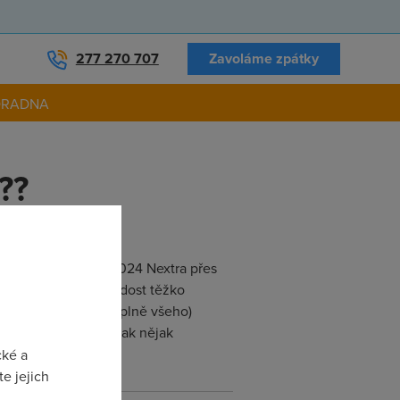
277 270 707
Zavoláme zpátky
ORADNA
??
onečně,, připojení 1024 Nextra přes
ny od soboty a to už dost těžko
i připojky a vlastně úplně všeho)
,, na Nextru,aby to tak nějak
cké a
e jejich